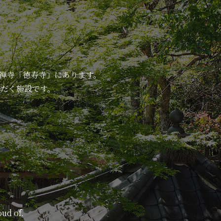
の禅寺「徳寿寺」にあります。
だく施設です。
oud of.