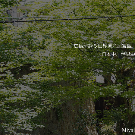
広島が誇る世界遺産、宮島。ok
日本中、世界
Miyaji