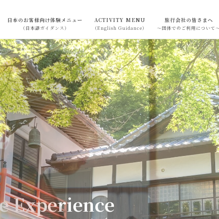
日本のお客様向け体験メニュー
ACTIVITY MENU
旅行会社の皆さまへ
（日本語ガイダンス）
（English Guidance）
～団体でのご利用について
me
Exp
erience