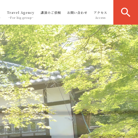
Travel Agency
講演のご依頼
お問い合わせ
アクセス
～
~For big group~
Access