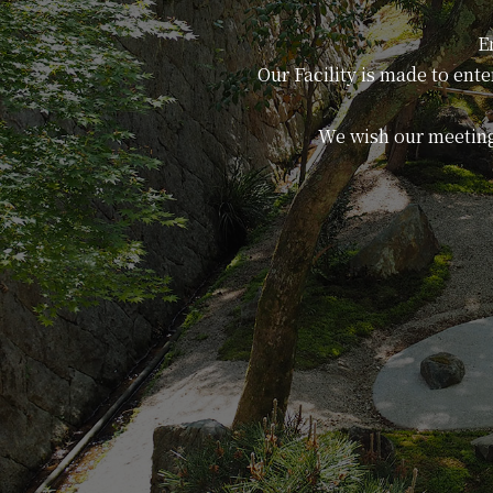
E
Our Facility is made to ent
We wish our meeting