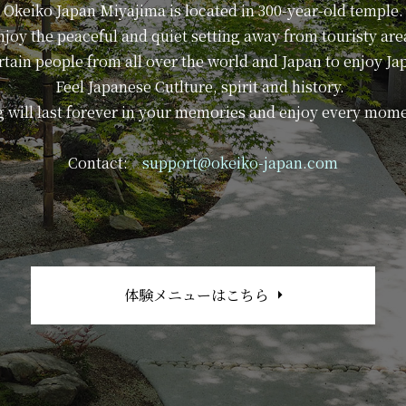
Okeiko Japan Miyajima is located in 300-year-old temple.
njoy the peaceful and quiet setting away from touristy are
ertain people from all over the world and Japan to enjoy J
Feel Japanese Cutlture, spirit and history.
 will last forever in your memories and enjoy every mom
Contact:
support@okeiko-japan.com
体験メニューはこちら