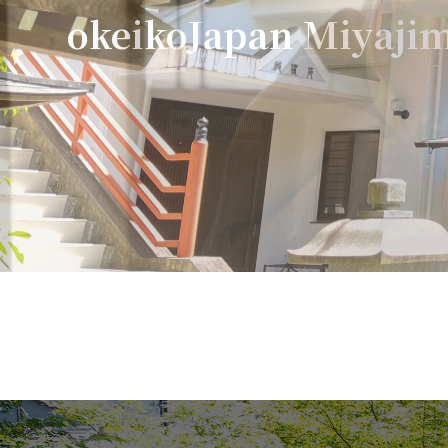
okeikoJapan Miyaj
i