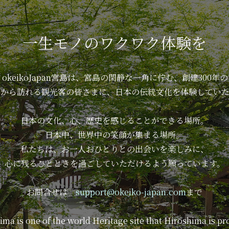
一生モノのワクワク体験を
eikoJapan宮島は、
宮島の閑静な一角に佇む、創建300年
中から訪れる観光客の皆さまに、日本の伝統文化を体験していた
日本の文化、心、歴史を感じることができる場所。
日本中、世界中の笑顔が集まる場所。
私たちは、お一人おひとりとの出会いを楽しみに、
心に残るひとときを過ごしていただけるよう願っています。
お問合せは
support@okeiko-japan.com
まで
ma is one of the world Heritage site that Hiroshima is pr