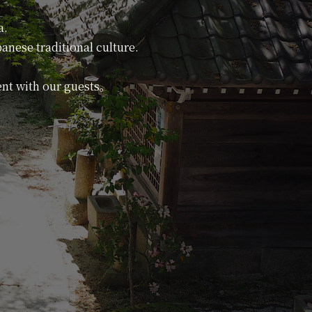
a.
apanese traditional culture.
ent with our guests。