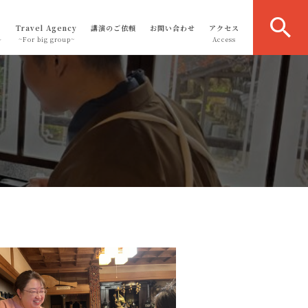
Travel Agency
講演のご依頼
お問い合わせ
アクセス
～
~For big group~
Access