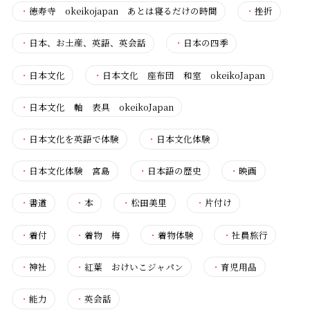
・
徳寿寺 okeikojapan あとは寝るだけの時間
・
挫折
・
日本、お土産、英語、英会話
・
日本の四季
・
日本文化
・
日本文化 座布団 和室 okeikoJapan
・
日本文化 軸 表具 okeikoJapan
・
日本文化を英語で体験
・
日本文化体験
・
日本文化体験 宮島
・
日本語の歴史
・
映画
・
書道
・
本
・
松田美里
・
片付け
・
着付
・
着物 梅
・
着物体験
・
社員旅行
・
神社
・
紅葉 おけいこジャパン
・
育児用品
・
能力
・
英会話