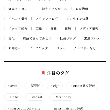
宮島チョコレート
観光モデルコース
観光情報
イベント情報
スタッフブログ
オンライン体験
スタッフ紹介
広島
宮島
体験
メディア情報
文化
英語で言ってみよう
社長ブログ
宮島グルメ
お知らせ
ピックアップ
コラム
カテゴリーなし
注目のタグ
・
avex
・
DEEN
・
eigo
・
etto宮島交流館
・
GoTo
・
kitokat
・
M's honey
・
marco chocolaterie
・
miyajimaisland FAQ