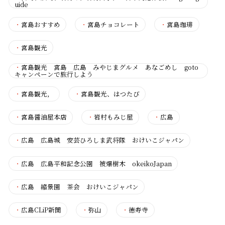
uide
・
宮島おすすめ
・
宮島チョコレート
・
宮島珈琲
・
宮島観光
・
宮島観光 宮島 広島 みやじまグルメ あなごめし goto
キャンペーンで旅行しよう
・
宮島観光，
・
宮島観光、はつたび
・
宮島醤油屋本店
・
岩村もみじ屋
・
広島
・
広島 広島城 安芸ひろしま武将隊 おけいこジャパン
・
広島 広島平和記念公園 被爆樹木 okeikoJapan
・
広島 縮景園 茶会 おけいこジャパン
・
広島CLiP新聞
・
弥山
・
徳寿寺