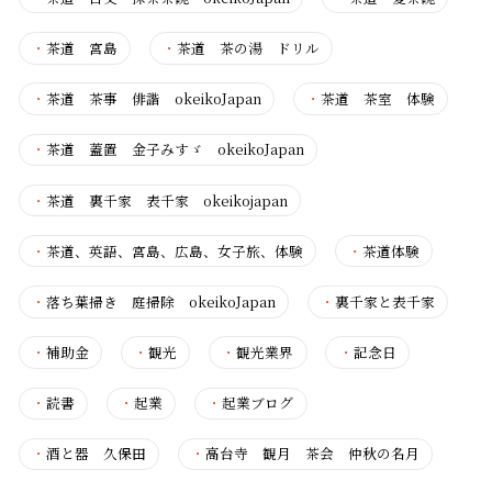
・
茶道 宮島
・
茶道 茶の湯 ドリル
・
茶道 茶事 俳諧 okeikoJapan
・
茶道 茶室 体験
・
茶道 蓋置 金子みすゞ okeikoJapan
・
茶道 裏千家 表千家 okeikojapan
・
茶道、英語、宮島、広島、女子旅、体験
・
茶道体験
・
落ち葉掃き 庭掃除 okeikoJapan
・
裏千家と表千家
・
補助金
・
観光
・
観光業界
・
記念日
・
読書
・
起業
・
起業ブログ
・
酒と器 久保田
・
高台寺 観月 茶会 仲秋の名月