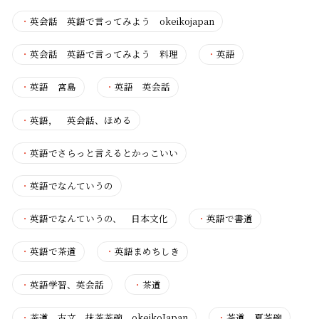
・
英会話 英語で言ってみよう okeikojapan
・
英会話 英語で言ってみよう 料理
・
英語
・
英語 宮島
・
英語 英会話
・
英語， 英会話、ほめる
・
英語でさらっと言えるとかっこいい
・
英語でなんていうの
・
英語でなんていうの、 日本文化
・
英語で書道
・
英語で茶道
・
英語まめちしき
・
英語学習、英会話
・
茶道
・
茶道 古文 抹茶茶碗 okeikoJapan
・
茶道 夏茶碗