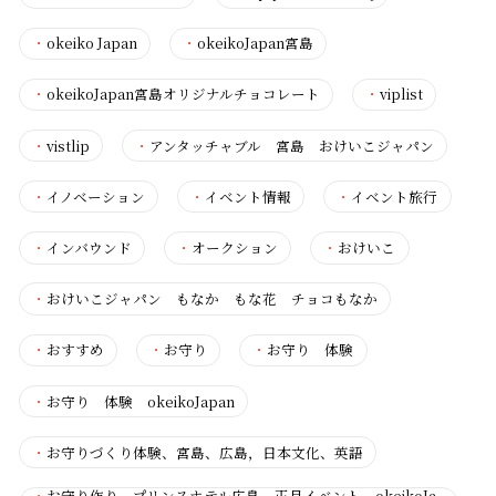
・
okeiko Japan
・
okeikoJapan宮島
・
okeikoJapan宮島オリジナルチョコレート
・
viplist
・
vistlip
・
アンタッチャブル 宮島 おけいこジャパン
・
イノベーション
・
イベント情報
・
イベント旅行
・
インバウンド
・
オークション
・
おけいこ
・
おけいこジャパン もなか もな花 チョコもなか
・
おすすめ
・
お守り
・
お守り 体験
・
お守り 体験 okeikoJapan
・
お守りづくり体験、宮島、広島，日本文化、英語
・
お守り作り プリンスホテル広島 正月イベント okeikoJa