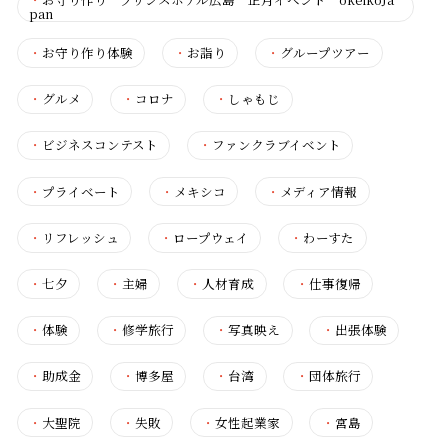
pan
・
お守り作り体験
・
お詣り
・
グループツアー
・
グルメ
・
コロナ
・
しゃもじ
・
ビジネスコンテスト
・
ファンクラブイベント
・
プライベート
・
メキシコ
・
メディア情報
・
リフレッシュ
・
ロープウェイ
・
わーすた
・
七夕
・
主婦
・
人材育成
・
仕事復帰
・
体験
・
修学旅行
・
写真映え
・
出張体験
・
助成金
・
博多屋
・
台湾
・
団体旅行
・
大聖院
・
失敗
・
女性起業家
・
宮島