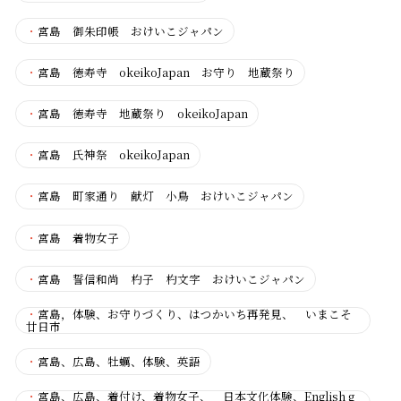
・
宮島 御朱印帳 おけいこジャパン
・
宮島 徳寿寺 okeikoJapan お守り 地蔵祭り
・
宮島 徳寿寺 地蔵祭り okeikoJapan
・
宮島 氏神祭 okeikoJapan
・
宮島 町家通り 献灯 小鳥 おけいこジャパン
・
宮島 着物女子
・
宮島 誓信和尚 杓子 杓文字 おけいこジャパン
・
宮島，体験、お守りづくり、はつかいち再発見、 いまこそ
廿日市
・
宮島、広島、牡蠣、体験、英語
・
宮島、広島、着付け、着物女子、 日本文化体験、English g