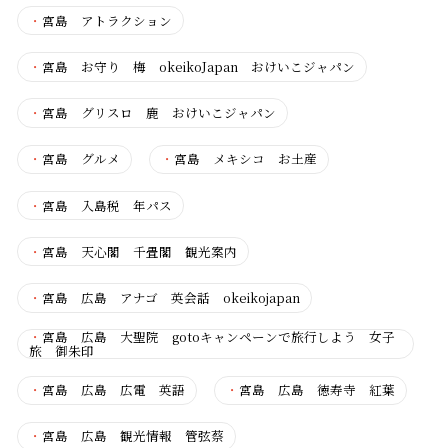
・
宮島 アトラクション
・
宮島 お守り 梅 okeikoJapan おけいこジャパン
・
宮島 グリスロ 鹿 おけいこジャパン
・
宮島 グルメ
・
宮島 メキシコ お土産
・
宮島 入島税 年パス
・
宮島 天心閣 千畳閣 観光案内
・
宮島 広島 アナゴ 英会話 okeikojapan
・
宮島 広島 大聖院 gotoキャンペーンで旅行しよう 女子
旅 御朱印
・
宮島 広島 広電 英語
・
宮島 広島 徳寿寺 紅葉
・
宮島 広島 観光情報 管弦蔡