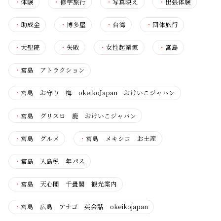
・
体験
・
修学旅行
・
写真映え
・
出張体験
・
助成金
・
博多屋
・
台湾
・
団体旅行
・
大聖院
・
失敗
・
女性起業家
・
宮島
・
宮島 アトラクション
・
宮島 お守り 梅 okeikoJapan おけいこジャパン
・
宮島 グリスロ 鹿 おけいこジャパン
・
宮島 グルメ
・
宮島 メキシコ お土産
・
宮島 入島税 年パス
・
宮島 天心閣 千畳閣 観光案内
・
宮島 広島 アナゴ 英会話 okeikojapan