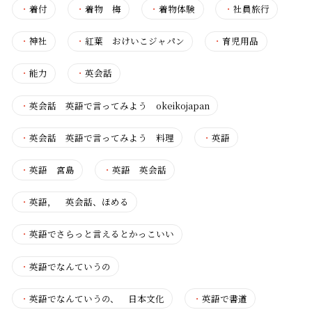
・
着付
・
着物 梅
・
着物体験
・
社員旅行
・
神社
・
紅葉 おけいこジャパン
・
育児用品
・
能力
・
英会話
・
英会話 英語で言ってみよう okeikojapan
・
英会話 英語で言ってみよう 料理
・
英語
・
英語 宮島
・
英語 英会話
・
英語， 英会話、ほめる
・
英語でさらっと言えるとかっこいい
・
英語でなんていうの
・
英語でなんていうの、 日本文化
・
英語で書道