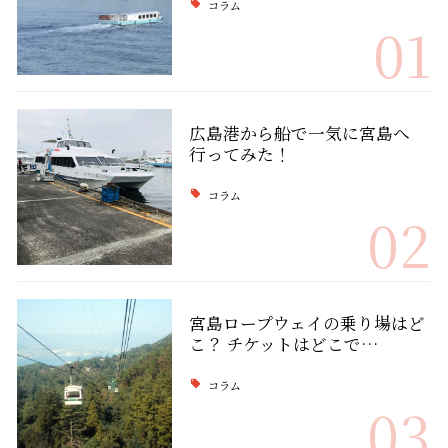
コラム
01
広島港から船で一気に宮島へ
行ってみた！
コラム
02
宮島ロープウェイの乗り場はど
こ？ チケットはどこで…
コラム
03