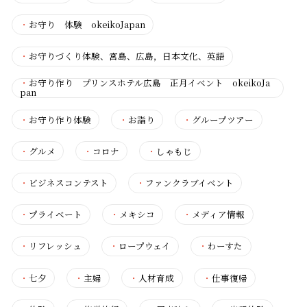
・
お守り 体験 okeikoJapan
・
お守りづくり体験、宮島、広島，日本文化、英語
・
お守り作り プリンスホテル広島 正月イベント okeikoJa
pan
・
お守り作り体験
・
お詣り
・
グループツアー
・
グルメ
・
コロナ
・
しゃもじ
・
ビジネスコンテスト
・
ファンクラブイベント
・
プライベート
・
メキシコ
・
メディア情報
・
リフレッシュ
・
ロープウェイ
・
わーすた
・
七夕
・
主婦
・
人材育成
・
仕事復帰