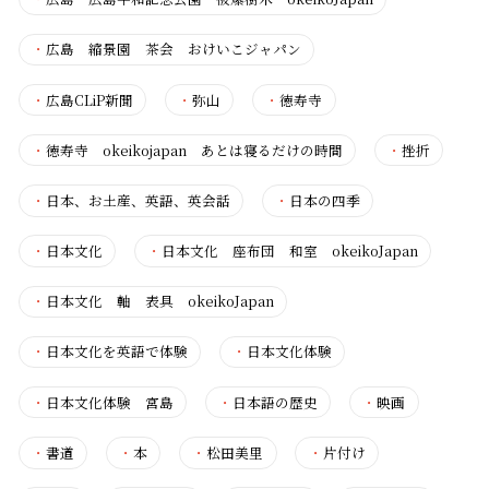
・
広島 縮景園 茶会 おけいこジャパン
・
広島CLiP新聞
・
弥山
・
徳寿寺
・
徳寿寺 okeikojapan あとは寝るだけの時間
・
挫折
・
日本、お土産、英語、英会話
・
日本の四季
・
日本文化
・
日本文化 座布団 和室 okeikoJapan
・
日本文化 軸 表具 okeikoJapan
・
日本文化を英語で体験
・
日本文化体験
・
日本文化体験 宮島
・
日本語の歴史
・
映画
・
書道
・
本
・
松田美里
・
片付け