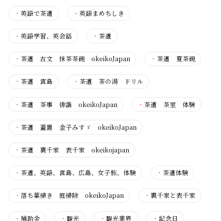
・
英語で茶道
・
英語まめちしき
・
英語学習、英会話
・
茶道
・
茶道 古文 抹茶茶碗 okeikoJapan
・
茶道 夏茶碗
・
茶道 宮島
・
茶道 茶の湯 ドリル
・
茶道 茶事 俳諧 okeikoJapan
・
茶道 茶室 体験
・
茶道 蓋置 金子みすゞ okeikoJapan
・
茶道 裏千家 表千家 okeikojapan
・
茶道、英語、宮島、広島、女子旅、体験
・
茶道体験
・
落ち葉掃き 庭掃除 okeikoJapan
・
裏千家と表千家
・
補助金
・
観光
・
観光業界
・
記念日