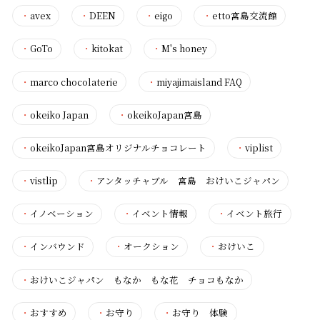
・
avex
・
DEEN
・
eigo
・
etto宮島交流館
・
GoTo
・
kitokat
・
M's honey
・
marco chocolaterie
・
miyajimaisland FAQ
・
okeiko Japan
・
okeikoJapan宮島
・
okeikoJapan宮島オリジナルチョコレート
・
viplist
・
vistlip
・
アンタッチャブル 宮島 おけいこジャパン
・
イノベーション
・
イベント情報
・
イベント旅行
・
インバウンド
・
オークション
・
おけいこ
・
おけいこジャパン もなか もな花 チョコもなか
・
おすすめ
・
お守り
・
お守り 体験