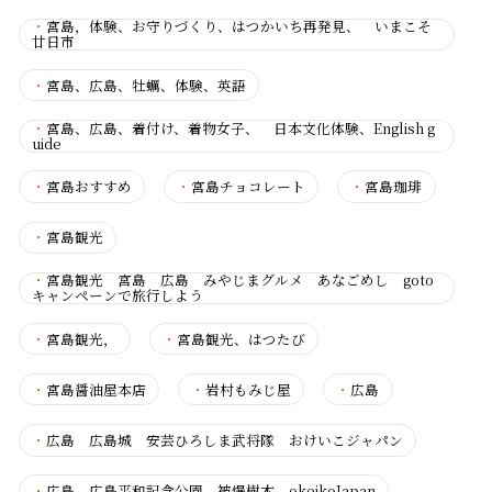
・
宮島，体験、お守りづくり、はつかいち再発見、 いまこそ
廿日市
・
宮島、広島、牡蠣、体験、英語
・
宮島、広島、着付け、着物女子、 日本文化体験、English g
uide
・
宮島おすすめ
・
宮島チョコレート
・
宮島珈琲
・
宮島観光
・
宮島観光 宮島 広島 みやじまグルメ あなごめし goto
キャンペーンで旅行しよう
・
宮島観光，
・
宮島観光、はつたび
・
宮島醤油屋本店
・
岩村もみじ屋
・
広島
・
広島 広島城 安芸ひろしま武将隊 おけいこジャパン
・
広島 広島平和記念公園 被爆樹木 okeikoJapan