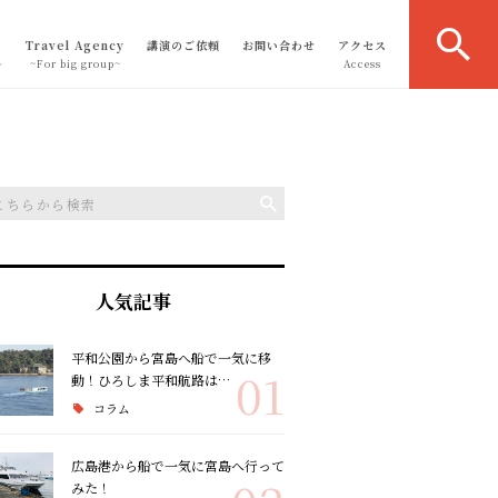
Travel Agency
講演のご依頼
お問い合わせ
アクセス
～
~For big group~
Access
人気記事
平和公園から宮島へ船で一気に移
01
動！ひろしま平和航路は…
コラム
広島港から船で一気に宮島へ行って
みた！