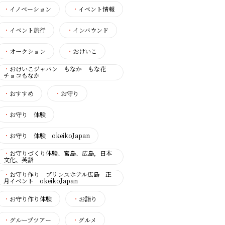
・
イノベーション
・
イベント情報
・
イベント旅行
・
インバウンド
・
オークション
・
おけいこ
・
おけいこジャパン もなか もな花
チョコもなか
・
おすすめ
・
お守り
・
お守り 体験
・
お守り 体験 okeikoJapan
・
お守りづくり体験、宮島、広島，日本
文化、英語
・
お守り作り プリンスホテル広島 正
月イベント okeikoJapan
・
お守り作り体験
・
お詣り
・
グループツアー
・
グルメ