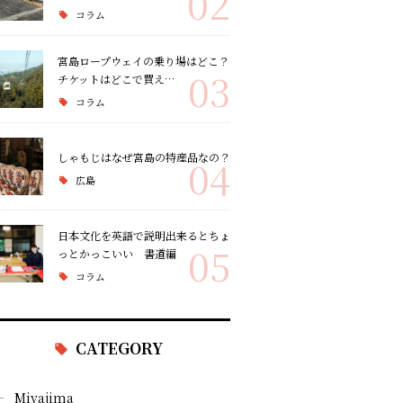
02
コラム
宮島ロープウェイの乗り場はどこ？
03
チケットはどこで買え…
コラム
しゃもじはなぜ宮島の特産品なの？
04
広島
日本文化を英語で説明出来るとちょ
05
っとかっこいい 書道編
コラム
CATEGORY
Miyajima