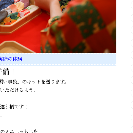
る実際の体験
準備！
お願い事袋」のキットを送ります。
いただけるよう、
。
違う柄です！
、
のミニしゃもじを