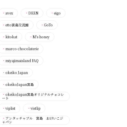
・
avex
・
DEEN
・
eigo
・
etto宮島交流館
・
GoTo
・
kitokat
・
M's honey
・
marco chocolaterie
・
miyajimaisland FAQ
・
okeiko Japan
・
okeikoJapan宮島
・
okeikoJapan宮島オリジナルチョコレ
ート
・
viplist
・
vistlip
・
アンタッチャブル 宮島 おけいこジ
ャパン