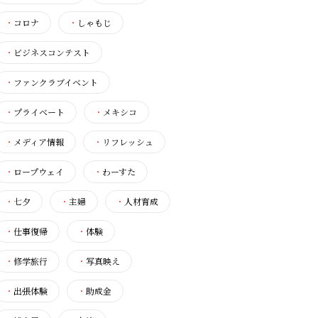
・
コロナ
・
しゃもじ
・
ビジネスコンテスト
・
ファンクラブイベント
・
プライベート
・
メキシコ
・
メディア情報
・
リフレッシュ
・
ロープウェイ
・
わーすた
・
七夕
・
主婦
・
人材育成
・
仕事復帰
・
体験
・
修学旅行
・
写真映え
・
出張体験
・
助成金