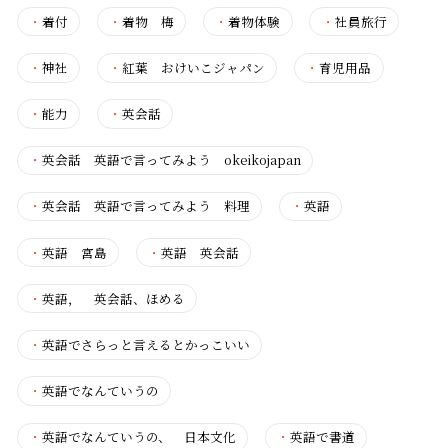
・
着付
・
着物 梅
・
着物体験
・
社員旅行
・
神社
・
紅葉 おけいこジャパン
・
育児用品
・
能力
・
英会話
・
英会話 英語で言ってみよう okeikojapan
・
英会話 英語で言ってみよう 料理
・
英語
・
英語 宮島
・
英語 英会話
・
英語， 英会話、ほめる
・
英語でさらっと言えるとかっこいい
・
英語でなんていうの
・
英語でなんていうの、 日本文化
・
英語で書道