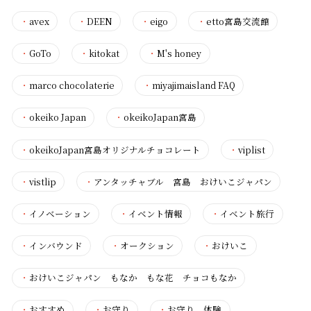
・
avex
・
DEEN
・
eigo
・
etto宮島交流館
・
GoTo
・
kitokat
・
M's honey
・
marco chocolaterie
・
miyajimaisland FAQ
・
okeiko Japan
・
okeikoJapan宮島
・
okeikoJapan宮島オリジナルチョコレート
・
viplist
・
vistlip
・
アンタッチャブル 宮島 おけいこジャパン
・
イノベーション
・
イベント情報
・
イベント旅行
・
インバウンド
・
オークション
・
おけいこ
・
おけいこジャパン もなか もな花 チョコもなか
・
おすすめ
・
お守り
・
お守り 体験