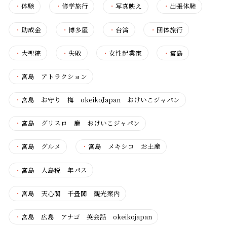
・
体験
・
修学旅行
・
写真映え
・
出張体験
・
助成金
・
博多屋
・
台湾
・
団体旅行
・
大聖院
・
失敗
・
女性起業家
・
宮島
・
宮島 アトラクション
・
宮島 お守り 梅 okeikoJapan おけいこジャパン
・
宮島 グリスロ 鹿 おけいこジャパン
・
宮島 グルメ
・
宮島 メキシコ お土産
・
宮島 入島税 年パス
・
宮島 天心閣 千畳閣 観光案内
・
宮島 広島 アナゴ 英会話 okeikojapan