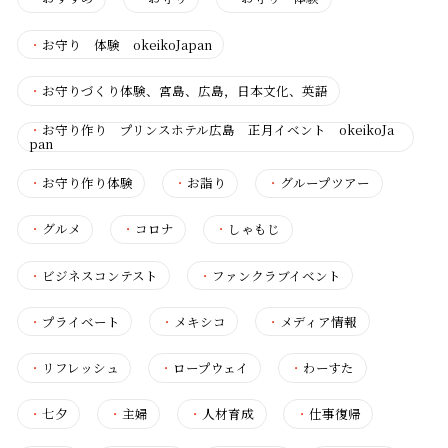
・
お守り 体験 okeikoJapan
・
お守りづくり体験、宮島、広島，日本文化、英語
・
お守り作り プリンスホテル広島 正月イベント okeikoJa
pan
・
お守り作り体験
・
お詣り
・
グループツアー
・
グルメ
・
コロナ
・
しゃもじ
・
ビジネスコンテスト
・
ファンクラブイベント
・
プライベート
・
メキシコ
・
メディア情報
・
リフレッシュ
・
ロープウェイ
・
わーすた
・
七夕
・
主婦
・
人材育成
・
仕事復帰