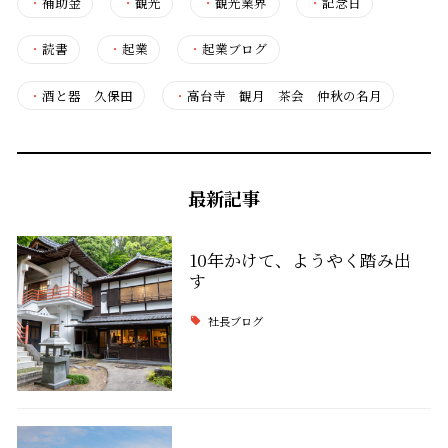
・
補助金
・
観光
・
観光業界
・
記念日
・
読書
・
起業
・
起業ブログ
・
酒と器 久保田
・
高台寺 観月 茶会 仲秋の名月
最新記事
10年かけて、ようやく踏み出
す
社長ブログ