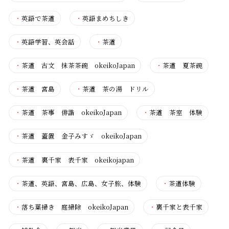
・
英語で茶道
・
英語まめちしき
・
英語学習、英会話
・
茶道
・
茶道 古文 抹茶茶碗 okeikoJapan
・
茶道 夏茶碗
・
茶道 宮島
・
茶道 茶の湯 ドリル
・
茶道 茶事 俳諧 okeikoJapan
・
茶道 茶室 体験
・
茶道 蓋置 金子みすゞ okeikoJapan
・
茶道 裏千家 表千家 okeikojapan
・
茶道、英語、宮島、広島、女子旅、体験
・
茶道体験
・
落ち葉掃き 庭掃除 okeikoJapan
・
裏千家と表千家