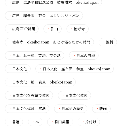
・
広島 広島平和記念公園 被爆樹木 okeikoJapan
・
広島 縮景園 茶会 おけいこジャパン
・
広島CLiP新聞
・
弥山
・
徳寿寺
・
徳寿寺 okeikojapan あとは寝るだけの時間
・
挫折
・
日本、お土産、英語、英会話
・
日本の四季
・
日本文化
・
日本文化 座布団 和室 okeikoJapan
・
日本文化 軸 表具 okeikoJapan
・
日本文化を英語で体験
・
日本文化体験
・
日本文化体験 宮島
・
日本語の歴史
・
映画
・
書道
・
本
・
松田美里
・
片付け