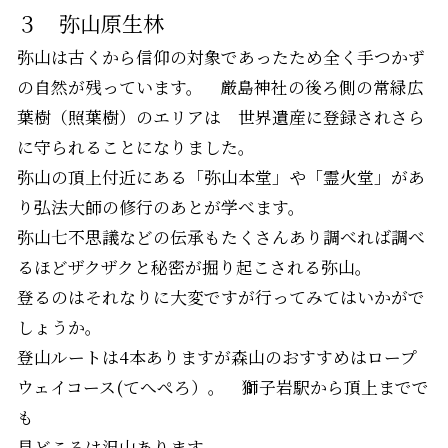
３ 弥山原生林
弥山は古くから信仰の対象であったため全く手つかず
の自然が残っています。 厳島神社の後ろ側の常緑広
葉樹（照葉樹）のエリアは 世界遺産に登録されさら
に守られることになりました。
弥山の頂上付近にある「弥山本堂」や「霊火堂」があ
り弘法大師の修行のあとが学べます。
弥山七不思議などの伝承もたくさんあり調べれば調べ
るほどザクザクと秘密が掘り起こされる弥山。
登るのはそれなりに大変ですが行ってみてはいかがで
しょうか。
登山ルートは4本ありますが森山のおすすめは
ロープ
ウェイコース
(てへぺろ）。 獅子岩駅から頂上までで
も
見どころは沢山あります。