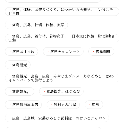
・
宮島，体験、お守りづくり、はつかいち再発見、 いまこそ
廿日市
・
宮島、広島、牡蠣、体験、英語
・
宮島、広島、着付け、着物女子、 日本文化体験、English g
uide
・
宮島おすすめ
・
宮島チョコレート
・
宮島珈琲
・
宮島観光
・
宮島観光 宮島 広島 みやじまグルメ あなごめし goto
キャンペーンで旅行しよう
・
宮島観光，
・
宮島観光、はつたび
・
宮島醤油屋本店
・
岩村もみじ屋
・
広島
・
広島 広島城 安芸ひろしま武将隊 おけいこジャパン