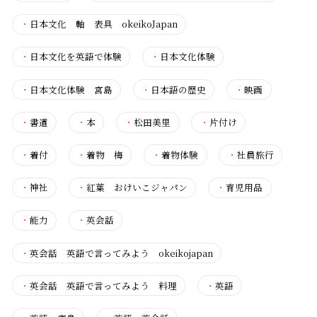
・
日本文化 軸 表具 okeikoJapan
・
日本文化を英語で体験
・
日本文化体験
・
日本文化体験 宮島
・
日本語の歴史
・
映画
・
書道
・
本
・
松田美里
・
片付け
・
着付
・
着物 梅
・
着物体験
・
社員旅行
・
神社
・
紅葉 おけいこジャパン
・
育児用品
・
能力
・
英会話
・
英会話 英語で言ってみよう okeikojapan
・
英会話 英語で言ってみよう 料理
・
英語