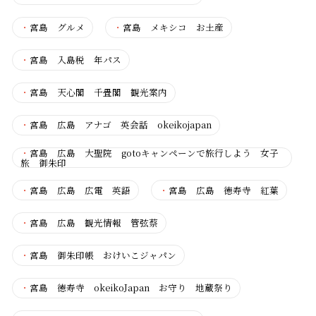
・
宮島 グルメ
・
宮島 メキシコ お土産
・
宮島 入島税 年パス
・
宮島 天心閣 千畳閣 観光案内
・
宮島 広島 アナゴ 英会話 okeikojapan
・
宮島 広島 大聖院 gotoキャンペーンで旅行しよう 女子
旅 御朱印
・
宮島 広島 広電 英語
・
宮島 広島 徳寿寺 紅葉
・
宮島 広島 観光情報 管弦蔡
・
宮島 御朱印帳 おけいこジャパン
・
宮島 徳寿寺 okeikoJapan お守り 地蔵祭り