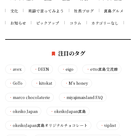
文化
英語で言ってみよう
社長ブログ
宮島グルメ
お知らせ
ピックアップ
コラム
カテゴリーなし
注目のタグ
・
avex
・
DEEN
・
eigo
・
etto宮島交流館
・
GoTo
・
kitokat
・
M's honey
・
marco chocolaterie
・
miyajimaisland FAQ
・
okeiko Japan
・
okeikoJapan宮島
・
okeikoJapan宮島オリジナルチョコレート
・
viplist