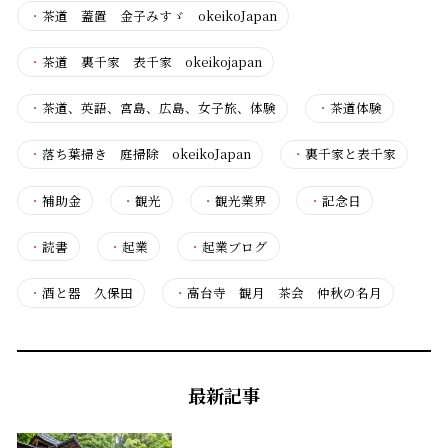
・
茶道 蓋置 金子みすゞ okeikoJapan
・
茶道 裏千家 表千家 okeikojapan
・
茶道、英語、宮島、広島、女子旅、体験
・
茶道体験
・
落ち葉掃き 庭掃除 okeikoJapan
・
裏千家と表千家
・
補助金
・
観光
・
観光業界
・
記念日
・
読書
・
起業
・
起業ブログ
・
酒と器 久保田
・
高台寺 観月 茶会 仲秋の名月
最新記事