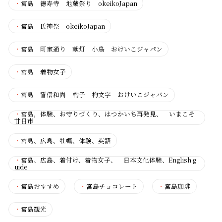
・
宮島 徳寿寺 地蔵祭り okeikoJapan
・
宮島 氏神祭 okeikoJapan
・
宮島 町家通り 献灯 小鳥 おけいこジャパン
・
宮島 着物女子
・
宮島 誓信和尚 杓子 杓文字 おけいこジャパン
・
宮島，体験、お守りづくり、はつかいち再発見、 いまこそ
廿日市
・
宮島、広島、牡蠣、体験、英語
・
宮島、広島、着付け、着物女子、 日本文化体験、English g
uide
・
宮島おすすめ
・
宮島チョコレート
・
宮島珈琲
・
宮島観光