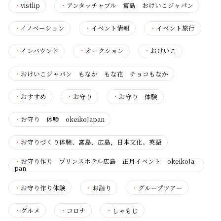
・
vistlip
・
アンタッチャブル 宮島 おけいこジャパン
・
イノベーション
・
イベント情報
・
イベント旅行
・
インバウンド
・
オークション
・
おけいこ
・
おけいこジャパン もなか もな花 チョコもなか
・
おすすめ
・
お守り
・
お守り 体験
・
お守り 体験 okeikoJapan
・
お守りづくり体験、宮島、広島，日本文化、英語
・
お守り作り プリンスホテル広島 正月イベント okeikoJa
pan
・
お守り作り体験
・
お詣り
・
グループツアー
・
グルメ
・
コロナ
・
しゃもじ