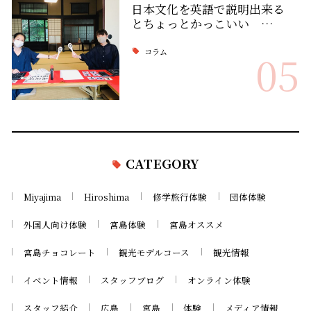
日本文化を英語で説明出来る
とちょっとかっこいい …
コラム
05
CATEGORY
Miyajima
Hiroshima
修学旅行体験
団体体験
外国人向け体験
宮島体験
宮島オススメ
宮島チョコレート
観光モデルコース
観光情報
イベント情報
スタッフブログ
オンライン体験
スタッフ紹介
広島
宮島
体験
メディア情報