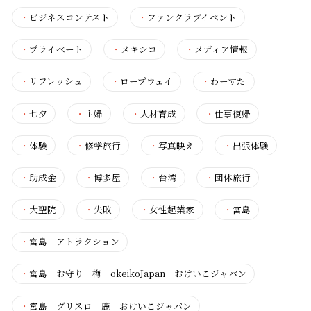
・
ビジネスコンテスト
・
ファンクラブイベント
・
プライベート
・
メキシコ
・
メディア情報
・
リフレッシュ
・
ロープウェイ
・
わーすた
・
七夕
・
主婦
・
人材育成
・
仕事復帰
・
体験
・
修学旅行
・
写真映え
・
出張体験
・
助成金
・
博多屋
・
台湾
・
団体旅行
・
大聖院
・
失敗
・
女性起業家
・
宮島
・
宮島 アトラクション
・
宮島 お守り 梅 okeikoJapan おけいこジャパン
・
宮島 グリスロ 鹿 おけいこジャパン