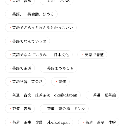
・
英語 宮島
・
英語 英会話
・
英語， 英会話、ほめる
・
英語でさらっと言えるとかっこいい
・
英語でなんていうの
・
英語でなんていうの、 日本文化
・
英語で書道
・
英語で茶道
・
英語まめちしき
・
英語学習、英会話
・
茶道
・
茶道 古文 抹茶茶碗 okeikoJapan
・
茶道 夏茶碗
・
茶道 宮島
・
茶道 茶の湯 ドリル
・
茶道 茶事 俳諧 okeikoJapan
・
茶道 茶室 体験