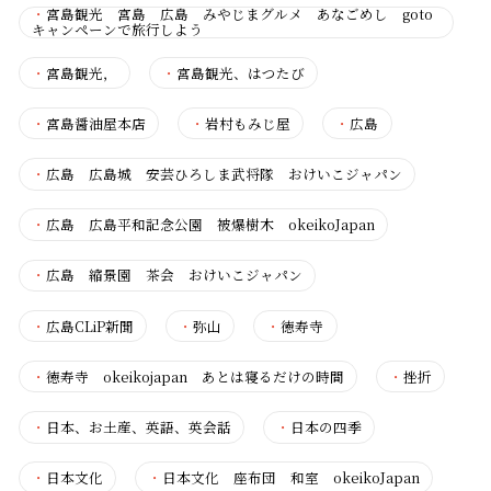
・
宮島観光 宮島 広島 みやじまグルメ あなごめし goto
キャンペーンで旅行しよう
・
宮島観光，
・
宮島観光、はつたび
・
宮島醤油屋本店
・
岩村もみじ屋
・
広島
・
広島 広島城 安芸ひろしま武将隊 おけいこジャパン
・
広島 広島平和記念公園 被爆樹木 okeikoJapan
・
広島 縮景園 茶会 おけいこジャパン
・
広島CLiP新聞
・
弥山
・
徳寿寺
・
徳寿寺 okeikojapan あとは寝るだけの時間
・
挫折
・
日本、お土産、英語、英会話
・
日本の四季
・
日本文化
・
日本文化 座布団 和室 okeikoJapan