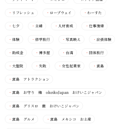
・
リフレッシュ
・
ロープウェイ
・
わーすた
・
七夕
・
主婦
・
人材育成
・
仕事復帰
・
体験
・
修学旅行
・
写真映え
・
出張体験
・
助成金
・
博多屋
・
台湾
・
団体旅行
・
大聖院
・
失敗
・
女性起業家
・
宮島
・
宮島 アトラクション
・
宮島 お守り 梅 okeikoJapan おけいこジャパン
・
宮島 グリスロ 鹿 おけいこジャパン
・
宮島 グルメ
・
宮島 メキシコ お土産