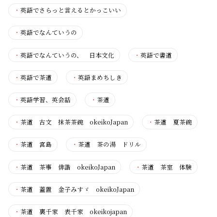
・
英語でさらっと言えるとかっこいい
・
英語でなんていうの
・
英語でなんていうの、 日本文化
・
英語で書道
・
英語で茶道
・
英語まめちしき
・
英語学習、英会話
・
茶道
・
茶道 古文 抹茶茶碗 okeikoJapan
・
茶道 夏茶碗
・
茶道 宮島
・
茶道 茶の湯 ドリル
・
茶道 茶事 俳諧 okeikoJapan
・
茶道 茶室 体験
・
茶道 蓋置 金子みすゞ okeikoJapan
・
茶道 裏千家 表千家 okeikojapan