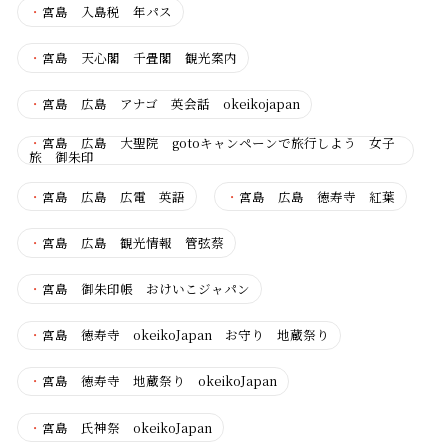
・
宮島 入島税 年パス
・
宮島 天心閣 千畳閣 観光案内
・
宮島 広島 アナゴ 英会話 okeikojapan
・
宮島 広島 大聖院 gotoキャンペーンで旅行しよう 女子
旅 御朱印
・
宮島 広島 広電 英語
・
宮島 広島 徳寿寺 紅葉
・
宮島 広島 観光情報 管弦蔡
・
宮島 御朱印帳 おけいこジャパン
・
宮島 徳寿寺 okeikoJapan お守り 地蔵祭り
・
宮島 徳寿寺 地蔵祭り okeikoJapan
・
宮島 氏神祭 okeikoJapan