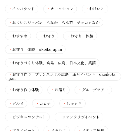
・
インバウンド
・
オークション
・
おけいこ
・
おけいこジャパン もなか もな花 チョコもなか
・
おすすめ
・
お守り
・
お守り 体験
・
お守り 体験 okeikoJapan
・
お守りづくり体験、宮島、広島，日本文化、英語
・
お守り作り プリンスホテル広島 正月イベント okeikoJa
pan
・
お守り作り体験
・
お詣り
・
グループツアー
・
グルメ
・
コロナ
・
しゃもじ
・
ビジネスコンテスト
・
ファンクラブイベント
・
プライベート
・
メキシコ
・
メディア情報