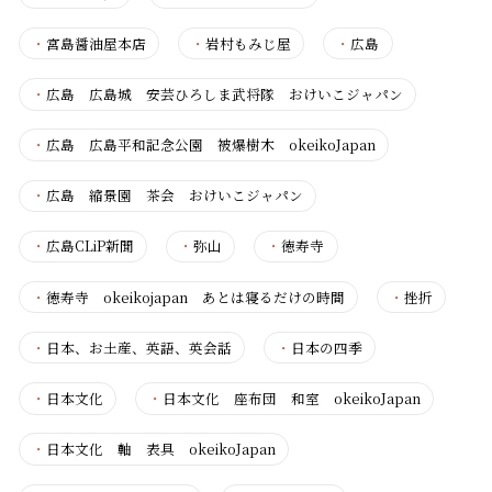
・
宮島醤油屋本店
・
岩村もみじ屋
・
広島
・
広島 広島城 安芸ひろしま武将隊 おけいこジャパン
・
広島 広島平和記念公園 被爆樹木 okeikoJapan
・
広島 縮景園 茶会 おけいこジャパン
・
広島CLiP新聞
・
弥山
・
徳寿寺
・
徳寿寺 okeikojapan あとは寝るだけの時間
・
挫折
・
日本、お土産、英語、英会話
・
日本の四季
・
日本文化
・
日本文化 座布団 和室 okeikoJapan
・
日本文化 軸 表具 okeikoJapan