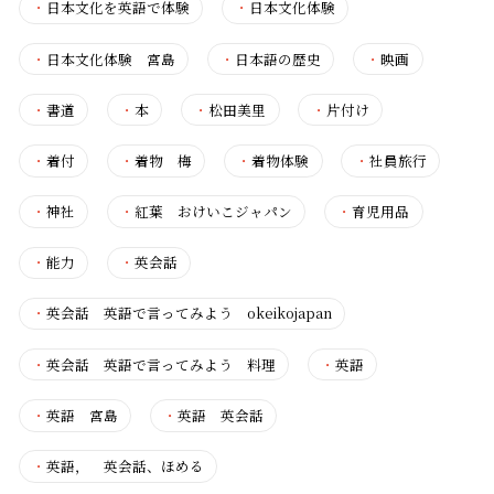
・
日本文化を英語で体験
・
日本文化体験
・
日本文化体験 宮島
・
日本語の歴史
・
映画
・
書道
・
本
・
松田美里
・
片付け
・
着付
・
着物 梅
・
着物体験
・
社員旅行
・
神社
・
紅葉 おけいこジャパン
・
育児用品
・
能力
・
英会話
・
英会話 英語で言ってみよう okeikojapan
・
英会話 英語で言ってみよう 料理
・
英語
・
英語 宮島
・
英語 英会話
・
英語， 英会話、ほめる