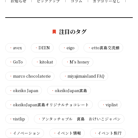
お知らせ
ピックアップ
コラム
カテゴリーなし
注目のタグ
・
avex
・
DEEN
・
eigo
・
etto宮島交流館
・
GoTo
・
kitokat
・
M's honey
・
marco chocolaterie
・
miyajimaisland FAQ
・
okeiko Japan
・
okeikoJapan宮島
・
okeikoJapan宮島オリジナルチョコレート
・
viplist
・
vistlip
・
アンタッチャブル 宮島 おけいこジャパン
・
イノベーション
・
イベント情報
・
イベント旅行