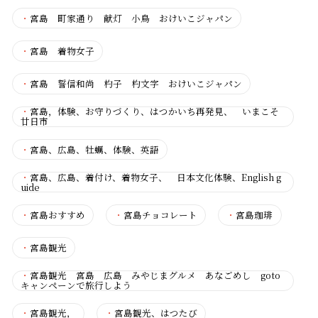
・
宮島 町家通り 献灯 小鳥 おけいこジャパン
・
宮島 着物女子
・
宮島 誓信和尚 杓子 杓文字 おけいこジャパン
・
宮島，体験、お守りづくり、はつかいち再発見、 いまこそ
廿日市
・
宮島、広島、牡蠣、体験、英語
・
宮島、広島、着付け、着物女子、 日本文化体験、English g
uide
・
宮島おすすめ
・
宮島チョコレート
・
宮島珈琲
・
宮島観光
・
宮島観光 宮島 広島 みやじまグルメ あなごめし goto
キャンペーンで旅行しよう
・
宮島観光，
・
宮島観光、はつたび