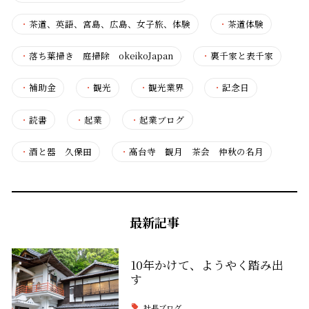
・
茶道、英語、宮島、広島、女子旅、体験
・
茶道体験
・
落ち葉掃き 庭掃除 okeikoJapan
・
裏千家と表千家
・
補助金
・
観光
・
観光業界
・
記念日
・
読書
・
起業
・
起業ブログ
・
酒と器 久保田
・
高台寺 観月 茶会 仲秋の名月
最新記事
10年かけて、ようやく踏み出
す
社長ブログ