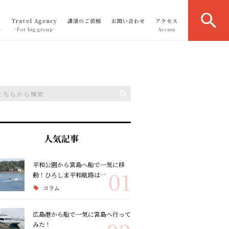
Travel Agency
講演のご依頼
お問い合わせ
アクセス
～
~For big group~
Access
人気記事
平和公園から宮島へ船で一気に移
01
動！ひろしま平和航路は…
コラム
広島港から船で一気に宮島へ行って
みた！