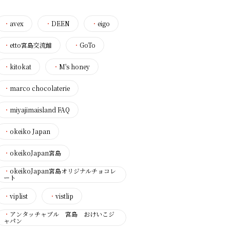
・
avex
・
DEEN
・
eigo
・
etto宮島交流館
・
GoTo
・
kitokat
・
M's honey
・
marco chocolaterie
・
miyajimaisland FAQ
・
okeiko Japan
・
okeikoJapan宮島
・
okeikoJapan宮島オリジナルチョコレ
ート
・
viplist
・
vistlip
・
アンタッチャブル 宮島 おけいこジ
ャパン