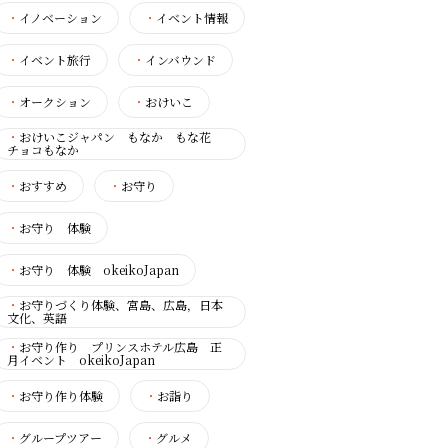
・
イノベーション
・
イベント情報
・
イベント旅行
・
インバウンド
・
オークション
・
おけいこ
・
おけいこジャパン もなか もな花
チョコもなか
・
おすすめ
・
お守り
・
お守り 体験
・
お守り 体験 okeikoJapan
・
お守りづくり体験、宮島、広島，日本
文化、英語
・
お守り作り プリンスホテル広島 正
月イベント okeikoJapan
・
お守り作り体験
・
お詣り
・
グループツアー
・
グルメ