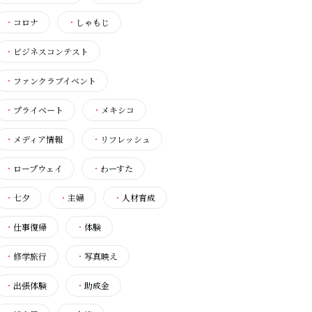
・
コロナ
・
しゃもじ
・
ビジネスコンテスト
・
ファンクラブイベント
・
プライベート
・
メキシコ
・
メディア情報
・
リフレッシュ
・
ロープウェイ
・
わーすた
・
七夕
・
主婦
・
人材育成
・
仕事復帰
・
体験
・
修学旅行
・
写真映え
・
出張体験
・
助成金