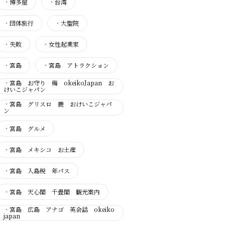
・
博多屋
・
台湾
・
団体旅行
・
大聖院
・
失敗
・
女性起業家
・
宮島
・
宮島 アトラクション
・
宮島 お守り 梅 okeikoJapan お
けいこジャパン
・
宮島 グリスロ 鹿 おけいこジャパ
ン
・
宮島 グルメ
・
宮島 メキシコ お土産
・
宮島 入島税 年パス
・
宮島 天心閣 千畳閣 観光案内
・
宮島 広島 アナゴ 英会話 okeiko
japan