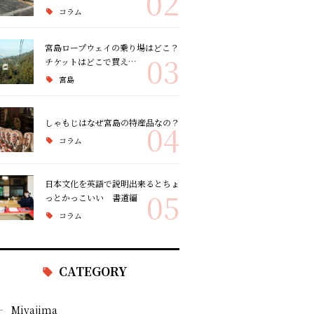
02
コラム
宮島ロープウェイの乗り場はどこ？
03
チケットはどこで買え…
宮島
しゃもじはなぜ宮島の特産品なの？
04
コラム
日本文化を英語で説明出来るとちょ
05
っとかっこいい 書道編
コラム
CATEGORY
Miyajima