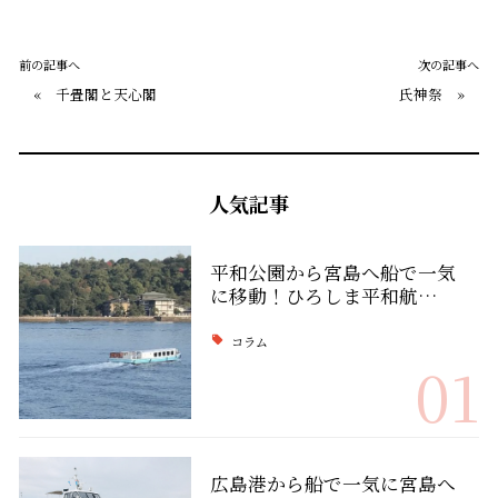
前の記事へ
次の記事へ
«
千畳閣と天心閣
氏神祭
»
人気記事
平和公園から宮島へ船で一気
に移動！ひろしま平和航…
コラム
01
広島港から船で一気に宮島へ