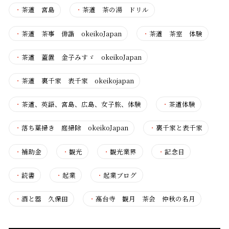
・
茶道 宮島
・
茶道 茶の湯 ドリル
・
茶道 茶事 俳諧 okeikoJapan
・
茶道 茶室 体験
・
茶道 蓋置 金子みすゞ okeikoJapan
・
茶道 裏千家 表千家 okeikojapan
・
茶道、英語、宮島、広島、女子旅、体験
・
茶道体験
・
落ち葉掃き 庭掃除 okeikoJapan
・
裏千家と表千家
・
補助金
・
観光
・
観光業界
・
記念日
・
読書
・
起業
・
起業ブログ
・
酒と器 久保田
・
高台寺 観月 茶会 仲秋の名月