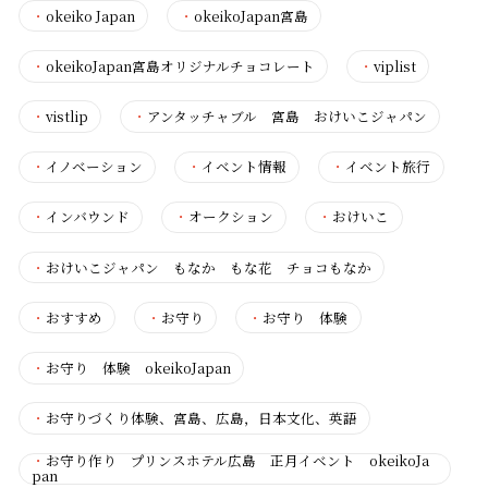
・
okeiko Japan
・
okeikoJapan宮島
・
okeikoJapan宮島オリジナルチョコレート
・
viplist
・
vistlip
・
アンタッチャブル 宮島 おけいこジャパン
・
イノベーション
・
イベント情報
・
イベント旅行
・
インバウンド
・
オークション
・
おけいこ
・
おけいこジャパン もなか もな花 チョコもなか
・
おすすめ
・
お守り
・
お守り 体験
・
お守り 体験 okeikoJapan
・
お守りづくり体験、宮島、広島，日本文化、英語
・
お守り作り プリンスホテル広島 正月イベント okeikoJa
pan