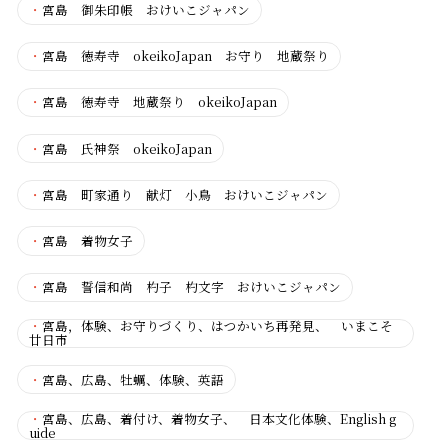
・
宮島 御朱印帳 おけいこジャパン
・
宮島 徳寿寺 okeikoJapan お守り 地蔵祭り
・
宮島 徳寿寺 地蔵祭り okeikoJapan
・
宮島 氏神祭 okeikoJapan
・
宮島 町家通り 献灯 小鳥 おけいこジャパン
・
宮島 着物女子
・
宮島 誓信和尚 杓子 杓文字 おけいこジャパン
・
宮島，体験、お守りづくり、はつかいち再発見、 いまこそ
廿日市
・
宮島、広島、牡蠣、体験、英語
・
宮島、広島、着付け、着物女子、 日本文化体験、English g
uide