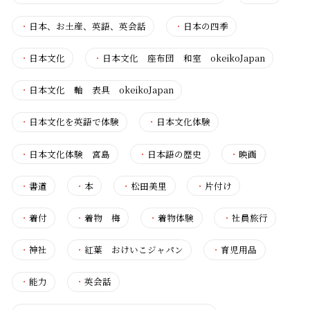
・
日本、お土産、英語、英会話
・
日本の四季
・
日本文化
・
日本文化 座布団 和室 okeikoJapan
・
日本文化 軸 表具 okeikoJapan
・
日本文化を英語で体験
・
日本文化体験
・
日本文化体験 宮島
・
日本語の歴史
・
映画
・
書道
・
本
・
松田美里
・
片付け
・
着付
・
着物 梅
・
着物体験
・
社員旅行
・
神社
・
紅葉 おけいこジャパン
・
育児用品
・
能力
・
英会話