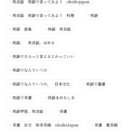
・
英会話 英語で言ってみよう okeikojapan
・
英会話 英語で言ってみよう 料理
・
英語
・
英語 宮島
・
英語 英会話
・
英語， 英会話、ほめる
・
英語でさらっと言えるとかっこいい
・
英語でなんていうの
・
英語でなんていうの、 日本文化
・
英語で書道
・
英語で茶道
・
英語まめちしき
・
英語学習、英会話
・
茶道
・
茶道 古文 抹茶茶碗 okeikoJapan
・
茶道 夏茶碗