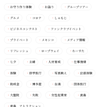
・
お守り作り体験
・
お詣り
・
グループツアー
・
グルメ
・
コロナ
・
しゃもじ
・
ビジネスコンテスト
・
ファンクラブイベント
・
プライベート
・
メキシコ
・
メディア情報
・
リフレッシュ
・
ロープウェイ
・
わーすた
・
七夕
・
主婦
・
人材育成
・
仕事復帰
・
体験
・
修学旅行
・
写真映え
・
出張体験
・
助成金
・
博多屋
・
台湾
・
団体旅行
・
大聖院
・
失敗
・
女性起業家
・
宮島
・
宮島 アトラクション