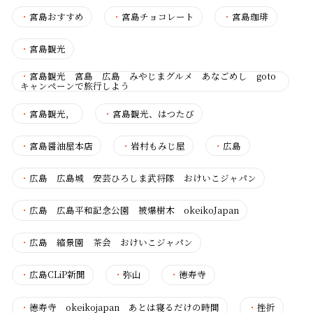
・
宮島おすすめ
・
宮島チョコレート
・
宮島珈琲
・
宮島観光
・
宮島観光 宮島 広島 みやじまグルメ あなごめし goto
キャンペーンで旅行しよう
・
宮島観光，
・
宮島観光、はつたび
・
宮島醤油屋本店
・
岩村もみじ屋
・
広島
・
広島 広島城 安芸ひろしま武将隊 おけいこジャパン
・
広島 広島平和記念公園 被爆樹木 okeikoJapan
・
広島 縮景園 茶会 おけいこジャパン
・
広島CLiP新聞
・
弥山
・
徳寿寺
・
徳寿寺 okeikojapan あとは寝るだけの時間
・
挫折