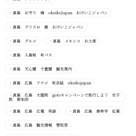
・
宮島 お守り 梅 okeikoJapan おけいこジャパン
・
宮島 グリスロ 鹿 おけいこジャパン
・
宮島 グルメ
・
宮島 メキシコ お土産
・
宮島 入島税 年パス
・
宮島 天心閣 千畳閣 観光案内
・
宮島 広島 アナゴ 英会話 okeikojapan
・
宮島 広島 大聖院 gotoキャンペーンで旅行しよう 女子
旅 御朱印
・
宮島 広島 広電 英語
・
宮島 広島 徳寿寺 紅葉
・
宮島 広島 観光情報 管弦蔡