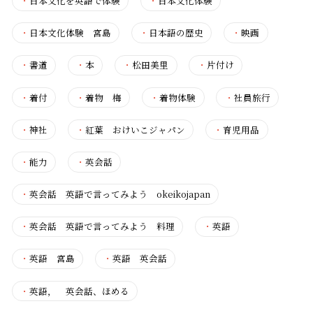
・
日本文化を英語で体験
・
日本文化体験
・
日本文化体験 宮島
・
日本語の歴史
・
映画
・
書道
・
本
・
松田美里
・
片付け
・
着付
・
着物 梅
・
着物体験
・
社員旅行
・
神社
・
紅葉 おけいこジャパン
・
育児用品
・
能力
・
英会話
・
英会話 英語で言ってみよう okeikojapan
・
英会話 英語で言ってみよう 料理
・
英語
・
英語 宮島
・
英語 英会話
・
英語， 英会話、ほめる