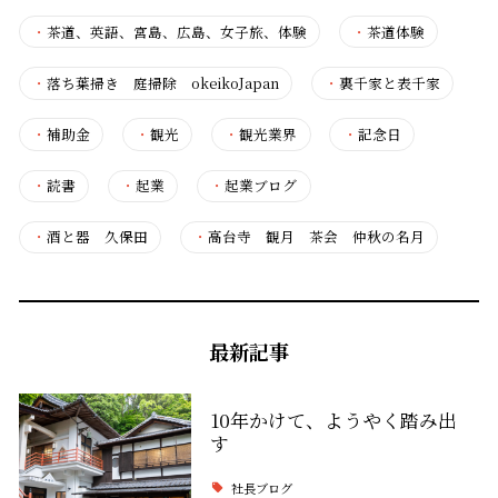
・
茶道、英語、宮島、広島、女子旅、体験
・
茶道体験
・
落ち葉掃き 庭掃除 okeikoJapan
・
裏千家と表千家
・
補助金
・
観光
・
観光業界
・
記念日
・
読書
・
起業
・
起業ブログ
・
酒と器 久保田
・
高台寺 観月 茶会 仲秋の名月
最新記事
10年かけて、ようやく踏み出
す
社長ブログ