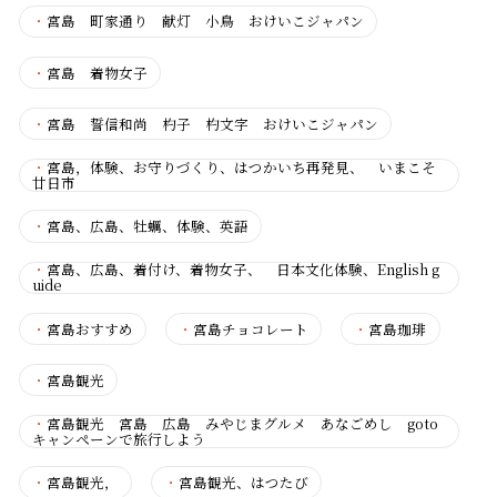
・
宮島 町家通り 献灯 小鳥 おけいこジャパン
・
宮島 着物女子
・
宮島 誓信和尚 杓子 杓文字 おけいこジャパン
・
宮島，体験、お守りづくり、はつかいち再発見、 いまこそ
廿日市
・
宮島、広島、牡蠣、体験、英語
・
宮島、広島、着付け、着物女子、 日本文化体験、English g
uide
・
宮島おすすめ
・
宮島チョコレート
・
宮島珈琲
・
宮島観光
・
宮島観光 宮島 広島 みやじまグルメ あなごめし goto
キャンペーンで旅行しよう
・
宮島観光，
・
宮島観光、はつたび