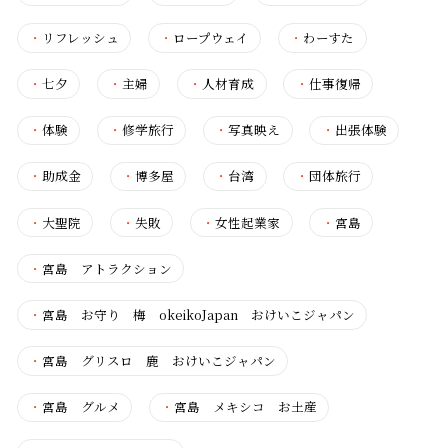
・
リフレッシュ
・
ロープウェイ
・
わーすた
・
七夕
・
主婦
・
人材育成
・
仕事復帰
・
体験
・
修学旅行
・
写真映え
・
出張体験
・
助成金
・
博多屋
・
台湾
・
団体旅行
・
大聖院
・
失敗
・
女性起業家
・
宮島
・
宮島 アトラクション
・
宮島 お守り 梅 okeikoJapan おけいこジャパン
・
宮島 グリスロ 鹿 おけいこジャパン
・
宮島 グルメ
・
宮島 メキシコ お土産