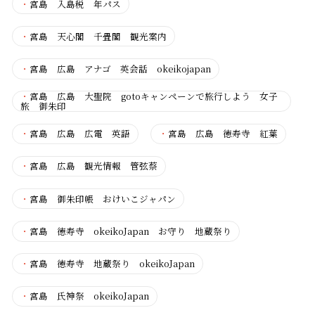
・
宮島 入島税 年パス
・
宮島 天心閣 千畳閣 観光案内
・
宮島 広島 アナゴ 英会話 okeikojapan
・
宮島 広島 大聖院 gotoキャンペーンで旅行しよう 女子
旅 御朱印
・
宮島 広島 広電 英語
・
宮島 広島 徳寿寺 紅葉
・
宮島 広島 観光情報 管弦蔡
・
宮島 御朱印帳 おけいこジャパン
・
宮島 徳寿寺 okeikoJapan お守り 地蔵祭り
・
宮島 徳寿寺 地蔵祭り okeikoJapan
・
宮島 氏神祭 okeikoJapan