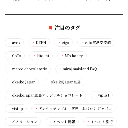
注目のタグ
・
avex
・
DEEN
・
eigo
・
etto宮島交流館
・
GoTo
・
kitokat
・
M's honey
・
marco chocolaterie
・
miyajimaisland FAQ
・
okeiko Japan
・
okeikoJapan宮島
・
okeikoJapan宮島オリジナルチョコレート
・
viplist
・
vistlip
・
アンタッチャブル 宮島 おけいこジャパン
・
イノベーション
・
イベント情報
・
イベント旅行