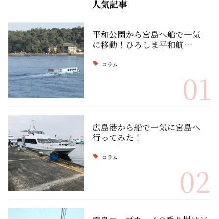
人気記事
平和公園から宮島へ船で一気
に移動！ひろしま平和航…
コラム
01
広島港から船で一気に宮島へ
行ってみた！
コラム
02