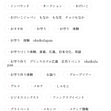
・
インバウンド
・
オークション
・
おけいこ
・
おけいこジャパン もなか もな花 チョコもなか
・
おすすめ
・
お守り
・
お守り 体験
・
お守り 体験 okeikoJapan
・
お守りづくり体験、宮島、広島，日本文化、英語
・
お守り作り プリンスホテル広島 正月イベント okeikoJa
pan
・
お守り作り体験
・
お詣り
・
グループツアー
・
グルメ
・
コロナ
・
しゃもじ
・
ビジネスコンテスト
・
ファンクラブイベント
・
プライベート
・
メキシコ
・
メディア情報