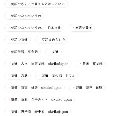
・
英語でさらっと言えるとかっこいい
・
英語でなんていうの
・
英語でなんていうの、 日本文化
・
英語で書道
・
英語で茶道
・
英語まめちしき
・
英語学習、英会話
・
茶道
・
茶道 古文 抹茶茶碗 okeikoJapan
・
茶道 夏茶碗
・
茶道 宮島
・
茶道 茶の湯 ドリル
・
茶道 茶事 俳諧 okeikoJapan
・
茶道 茶室 体験
・
茶道 蓋置 金子みすゞ okeikoJapan
・
茶道 裏千家 表千家 okeikojapan