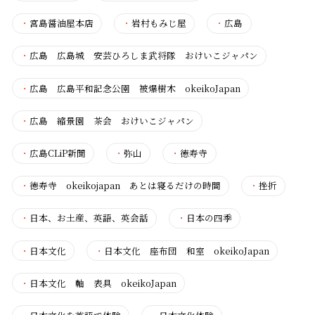
・
宮島醤油屋本店
・
岩村もみじ屋
・
広島
・
広島 広島城 安芸ひろしま武将隊 おけいこジャパン
・
広島 広島平和記念公園 被爆樹木 okeikoJapan
・
広島 縮景園 茶会 おけいこジャパン
・
広島CLiP新聞
・
弥山
・
徳寿寺
・
徳寿寺 okeikojapan あとは寝るだけの時間
・
挫折
・
日本、お土産、英語、英会話
・
日本の四季
・
日本文化
・
日本文化 座布団 和室 okeikoJapan
・
日本文化 軸 表具 okeikoJapan