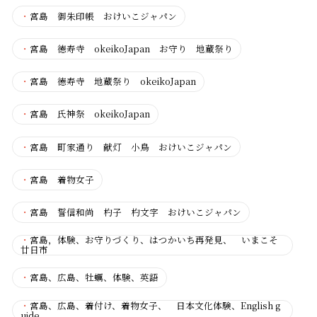
・
宮島 御朱印帳 おけいこジャパン
・
宮島 徳寿寺 okeikoJapan お守り 地蔵祭り
・
宮島 徳寿寺 地蔵祭り okeikoJapan
・
宮島 氏神祭 okeikoJapan
・
宮島 町家通り 献灯 小鳥 おけいこジャパン
・
宮島 着物女子
・
宮島 誓信和尚 杓子 杓文字 おけいこジャパン
・
宮島，体験、お守りづくり、はつかいち再発見、 いまこそ
廿日市
・
宮島、広島、牡蠣、体験、英語
・
宮島、広島、着付け、着物女子、 日本文化体験、English g
uide