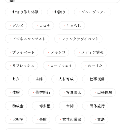
pan
・
お守り作り体験
・
お詣り
・
グループツアー
・
グルメ
・
コロナ
・
しゃもじ
・
ビジネスコンテスト
・
ファンクラブイベント
・
プライベート
・
メキシコ
・
メディア情報
・
リフレッシュ
・
ロープウェイ
・
わーすた
・
七夕
・
主婦
・
人材育成
・
仕事復帰
・
体験
・
修学旅行
・
写真映え
・
出張体験
・
助成金
・
博多屋
・
台湾
・
団体旅行
・
大聖院
・
失敗
・
女性起業家
・
宮島