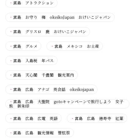
・
宮島 アトラクション
・
宮島 お守り 梅 okeikoJapan おけいこジャパン
・
宮島 グリスロ 鹿 おけいこジャパン
・
宮島 グルメ
・
宮島 メキシコ お土産
・
宮島 入島税 年パス
・
宮島 天心閣 千畳閣 観光案内
・
宮島 広島 アナゴ 英会話 okeikojapan
・
宮島 広島 大聖院 gotoキャンペーンで旅行しよう 女子
旅 御朱印
・
宮島 広島 広電 英語
・
宮島 広島 徳寿寺 紅葉
・
宮島 広島 観光情報 管弦蔡