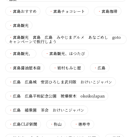
・
宮島おすすめ
・
宮島チョコレート
・
宮島珈琲
・
宮島観光
・
宮島観光 宮島 広島 みやじまグルメ あなごめし goto
キャンペーンで旅行しよう
・
宮島観光，
・
宮島観光、はつたび
・
宮島醤油屋本店
・
岩村もみじ屋
・
広島
・
広島 広島城 安芸ひろしま武将隊 おけいこジャパン
・
広島 広島平和記念公園 被爆樹木 okeikoJapan
・
広島 縮景園 茶会 おけいこジャパン
・
広島CLiP新聞
・
弥山
・
徳寿寺