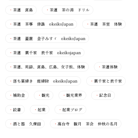
・
茶道 宮島
・
茶道 茶の湯 ドリル
・
茶道 茶事 俳諧 okeikoJapan
・
茶道 茶室 体験
・
茶道 蓋置 金子みすゞ okeikoJapan
・
茶道 裏千家 表千家 okeikojapan
・
茶道、英語、宮島、広島、女子旅、体験
・
茶道体験
・
落ち葉掃き 庭掃除 okeikoJapan
・
裏千家と表千家
・
補助金
・
観光
・
観光業界
・
記念日
・
読書
・
起業
・
起業ブログ
・
酒と器 久保田
・
高台寺 観月 茶会 仲秋の名月