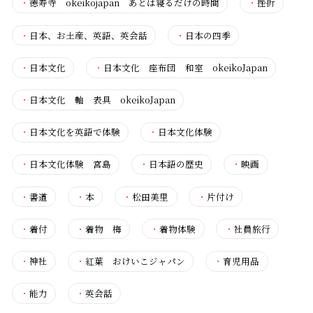
・
徳寿寺 okeikojapan あとは寝るだけの時間
・
挫折
・
日本、お土産、英語、英会話
・
日本の四季
・
日本文化
・
日本文化 座布団 和室 okeikoJapan
・
日本文化 軸 表具 okeikoJapan
・
日本文化を英語で体験
・
日本文化体験
・
日本文化体験 宮島
・
日本語の歴史
・
映画
・
書道
・
本
・
松田美里
・
片付け
・
着付
・
着物 梅
・
着物体験
・
社員旅行
・
神社
・
紅葉 おけいこジャパン
・
育児用品
・
能力
・
英会話