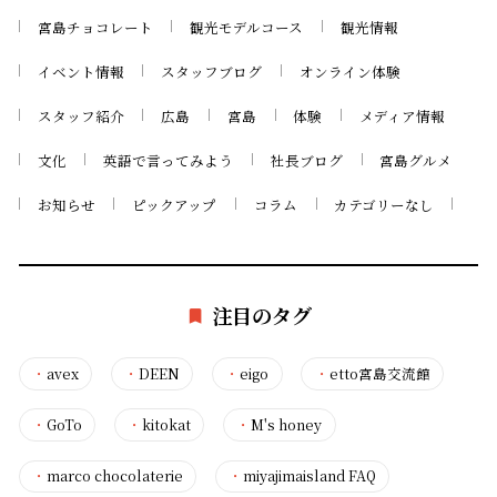
宮島チョコレート
観光モデルコース
観光情報
イベント情報
スタッフブログ
オンライン体験
スタッフ紹介
広島
宮島
体験
メディア情報
文化
英語で言ってみよう
社長ブログ
宮島グルメ
お知らせ
ピックアップ
コラム
カテゴリーなし
注目のタグ
・
avex
・
DEEN
・
eigo
・
etto宮島交流館
・
GoTo
・
kitokat
・
M's honey
・
marco chocolaterie
・
miyajimaisland FAQ