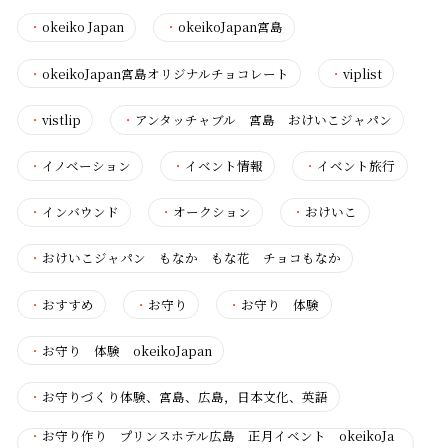
・
okeiko Japan
・
okeikoJapan宮島
・
okeikoJapan宮島オリジナルチョコレート
・
viplist
・
vistlip
・
アンタッチャブル 宮島 おけいこジャパン
・
イノベーション
・
イベント情報
・
イベント旅行
・
インバウンド
・
オークション
・
おけいこ
・
おけいこジャパン もなか もな花 チョコもなか
・
おすすめ
・
お守り
・
お守り 体験
・
お守り 体験 okeikoJapan
・
お守りづくり体験、宮島、広島，日本文化、英語
・
お守り作り プリンスホテル広島 正月イベント okeikoJa