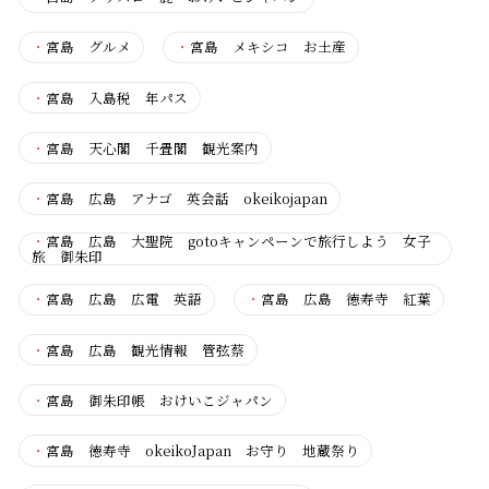
・
宮島 グルメ
・
宮島 メキシコ お土産
・
宮島 入島税 年パス
・
宮島 天心閣 千畳閣 観光案内
・
宮島 広島 アナゴ 英会話 okeikojapan
・
宮島 広島 大聖院 gotoキャンペーンで旅行しよう 女子
旅 御朱印
・
宮島 広島 広電 英語
・
宮島 広島 徳寿寺 紅葉
・
宮島 広島 観光情報 管弦蔡
・
宮島 御朱印帳 おけいこジャパン
・
宮島 徳寿寺 okeikoJapan お守り 地蔵祭り