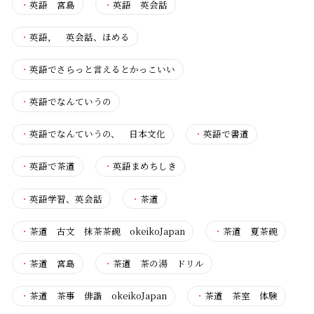
・
英語 宮島
・
英語 英会話
・
英語， 英会話、ほめる
・
英語でさらっと言えるとかっこいい
・
英語でなんていうの
・
英語でなんていうの、 日本文化
・
英語で書道
・
英語で茶道
・
英語まめちしき
・
英語学習、英会話
・
茶道
・
茶道 古文 抹茶茶碗 okeikoJapan
・
茶道 夏茶碗
・
茶道 宮島
・
茶道 茶の湯 ドリル
・
茶道 茶事 俳諧 okeikoJapan
・
茶道 茶室 体験