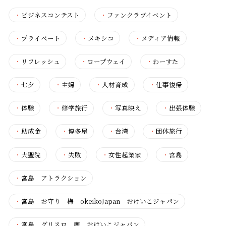
・
ビジネスコンテスト
・
ファンクラブイベント
・
プライベート
・
メキシコ
・
メディア情報
・
リフレッシュ
・
ロープウェイ
・
わーすた
・
七夕
・
主婦
・
人材育成
・
仕事復帰
・
体験
・
修学旅行
・
写真映え
・
出張体験
・
助成金
・
博多屋
・
台湾
・
団体旅行
・
大聖院
・
失敗
・
女性起業家
・
宮島
・
宮島 アトラクション
・
宮島 お守り 梅 okeikoJapan おけいこジャパン
・
宮島 グリスロ 鹿 おけいこジャパン