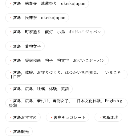
・
宮島 徳寿寺 地蔵祭り okeikoJapan
・
宮島 氏神祭 okeikoJapan
・
宮島 町家通り 献灯 小鳥 おけいこジャパン
・
宮島 着物女子
・
宮島 誓信和尚 杓子 杓文字 おけいこジャパン
・
宮島，体験、お守りづくり、はつかいち再発見、 いまこそ
廿日市
・
宮島、広島、牡蠣、体験、英語
・
宮島、広島、着付け、着物女子、 日本文化体験、English g
uide
・
宮島おすすめ
・
宮島チョコレート
・
宮島珈琲
・
宮島観光