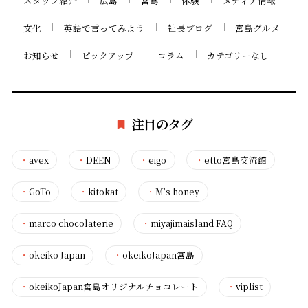
スタッフ紹介
広島
宮島
体験
メディア情報
文化
英語で言ってみよう
社長ブログ
宮島グルメ
お知らせ
ピックアップ
コラム
カテゴリーなし
注目のタグ
・
avex
・
DEEN
・
eigo
・
etto宮島交流館
・
GoTo
・
kitokat
・
M's honey
・
marco chocolaterie
・
miyajimaisland FAQ
・
okeiko Japan
・
okeikoJapan宮島
・
okeikoJapan宮島オリジナルチョコレート
・
viplist