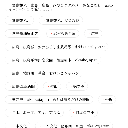
・
宮島観光 宮島 広島 みやじまグルメ あなごめし goto
キャンペーンで旅行しよう
・
宮島観光，
・
宮島観光、はつたび
・
宮島醤油屋本店
・
岩村もみじ屋
・
広島
・
広島 広島城 安芸ひろしま武将隊 おけいこジャパン
・
広島 広島平和記念公園 被爆樹木 okeikoJapan
・
広島 縮景園 茶会 おけいこジャパン
・
広島CLiP新聞
・
弥山
・
徳寿寺
・
徳寿寺 okeikojapan あとは寝るだけの時間
・
挫折
・
日本、お土産、英語、英会話
・
日本の四季
・
日本文化
・
日本文化 座布団 和室 okeikoJapan