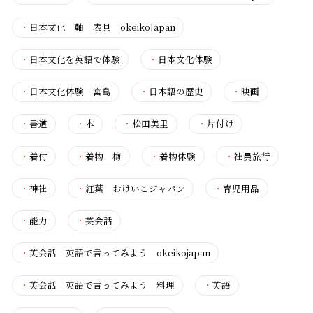
・
日本文化 軸 表具 okeikoJapan
・
日本文化を英語で体験
・
日本文化体験
・
日本文化体験 宮島
・
日本語の歴史
・
映画
・
書道
・
本
・
松田美里
・
片付け
・
着付
・
着物 梅
・
着物体験
・
社員旅行
・
神社
・
紅葉 おけいこジャパン
・
育児用品
・
能力
・
英会話
・
英会話 英語で言ってみよう okeikojapan
・
英会話 英語で言ってみよう 料理
・
英語