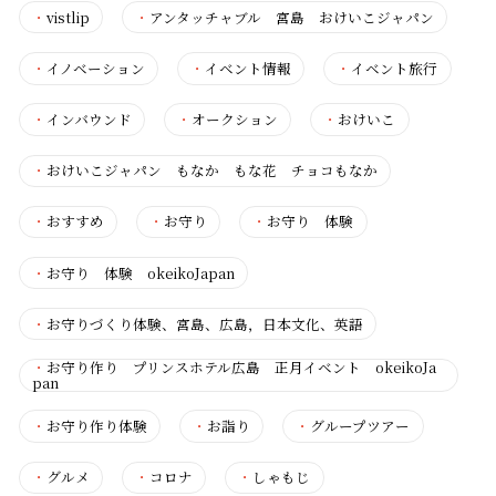
・
vistlip
・
アンタッチャブル 宮島 おけいこジャパン
・
イノベーション
・
イベント情報
・
イベント旅行
・
インバウンド
・
オークション
・
おけいこ
・
おけいこジャパン もなか もな花 チョコもなか
・
おすすめ
・
お守り
・
お守り 体験
・
お守り 体験 okeikoJapan
・
お守りづくり体験、宮島、広島，日本文化、英語
・
お守り作り プリンスホテル広島 正月イベント okeikoJa
pan
・
お守り作り体験
・
お詣り
・
グループツアー
・
グルメ
・
コロナ
・
しゃもじ