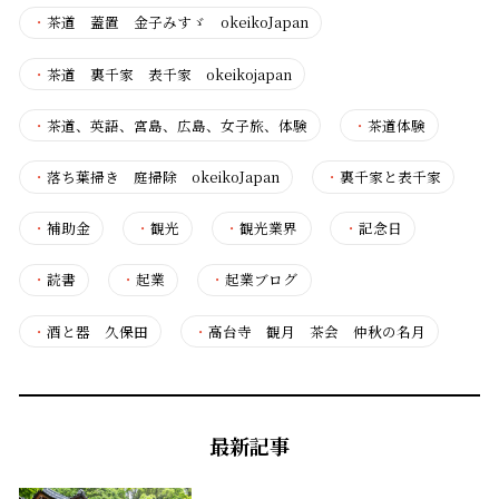
・
茶道 蓋置 金子みすゞ okeikoJapan
・
茶道 裏千家 表千家 okeikojapan
・
茶道、英語、宮島、広島、女子旅、体験
・
茶道体験
・
落ち葉掃き 庭掃除 okeikoJapan
・
裏千家と表千家
・
補助金
・
観光
・
観光業界
・
記念日
・
読書
・
起業
・
起業ブログ
・
酒と器 久保田
・
高台寺 観月 茶会 仲秋の名月
最新記事