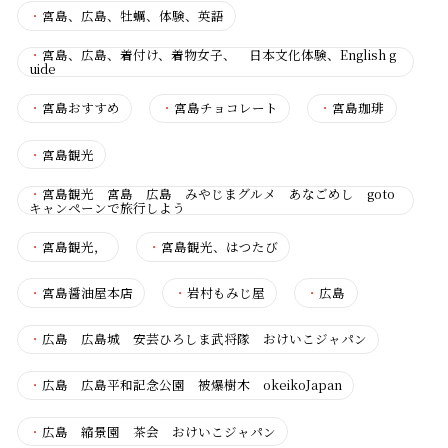
・
宮島、広島、牡蠣、体験、英語
・
宮島、広島、着付け、着物女子、 日本文化体験、English g
uide
・
宮島おすすめ
・
宮島チョコレート
・
宮島珈琲
・
宮島観光
・
宮島観光 宮島 広島 みやじまグルメ あなごめし goto
キャンペーンで旅行しよう
・
宮島観光，
・
宮島観光、はつたび
・
宮島醤油屋本店
・
岩村もみじ屋
・
広島
・
広島 広島城 安芸ひろしま武将隊 おけいこジャパン
・
広島 広島平和記念公園 被爆樹木 okeikoJapan
・
広島 縮景園 茶会 おけいこジャパン