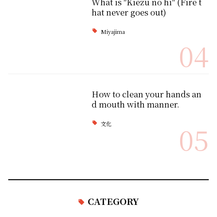
What is "Kiezu no hi" (Fire t
hat never goes out)
Miyajima
04
How to clean your hands an
d mouth with manner.
文化
05
CATEGORY