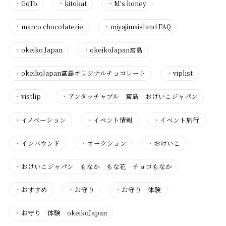
・
GoTo
・
kitokat
・
M's honey
・
marco chocolaterie
・
miyajimaisland FAQ
・
okeiko Japan
・
okeikoJapan宮島
・
okeikoJapan宮島オリジナルチョコレート
・
viplist
・
vistlip
・
アンタッチャブル 宮島 おけいこジャパン
・
イノベーション
・
イベント情報
・
イベント旅行
・
インバウンド
・
オークション
・
おけいこ
・
おけいこジャパン もなか もな花 チョコもなか
・
おすすめ
・
お守り
・
お守り 体験
・
お守り 体験 okeikoJapan