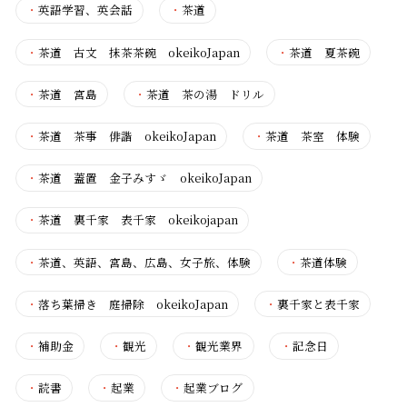
・
英語学習、英会話
・
茶道
・
茶道 古文 抹茶茶碗 okeikoJapan
・
茶道 夏茶碗
・
茶道 宮島
・
茶道 茶の湯 ドリル
・
茶道 茶事 俳諧 okeikoJapan
・
茶道 茶室 体験
・
茶道 蓋置 金子みすゞ okeikoJapan
・
茶道 裏千家 表千家 okeikojapan
・
茶道、英語、宮島、広島、女子旅、体験
・
茶道体験
・
落ち葉掃き 庭掃除 okeikoJapan
・
裏千家と表千家
・
補助金
・
観光
・
観光業界
・
記念日
・
読書
・
起業
・
起業ブログ