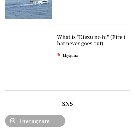
What is "Kiezu no hi" (Fire t
hat never goes out)
Miyajima
SNS
instagram