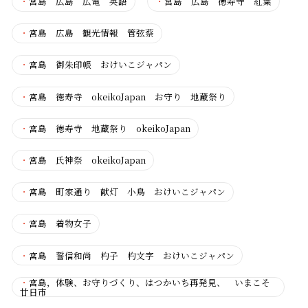
・
宮島 広島 広電 英語
・
宮島 広島 徳寿寺 紅葉
・
宮島 広島 観光情報 管弦蔡
・
宮島 御朱印帳 おけいこジャパン
・
宮島 徳寿寺 okeikoJapan お守り 地蔵祭り
・
宮島 徳寿寺 地蔵祭り okeikoJapan
・
宮島 氏神祭 okeikoJapan
・
宮島 町家通り 献灯 小鳥 おけいこジャパン
・
宮島 着物女子
・
宮島 誓信和尚 杓子 杓文字 おけいこジャパン
・
宮島，体験、お守りづくり、はつかいち再発見、 いまこそ
廿日市