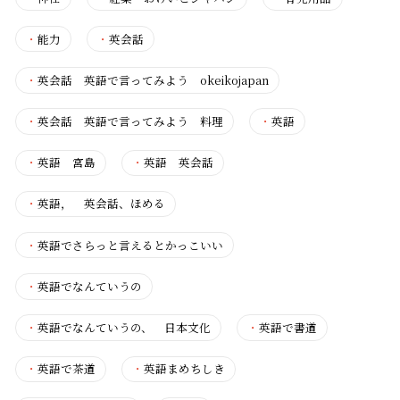
・
能力
・
英会話
・
英会話 英語で言ってみよう okeikojapan
・
英会話 英語で言ってみよう 料理
・
英語
・
英語 宮島
・
英語 英会話
・
英語， 英会話、ほめる
・
英語でさらっと言えるとかっこいい
・
英語でなんていうの
・
英語でなんていうの、 日本文化
・
英語で書道
・
英語で茶道
・
英語まめちしき