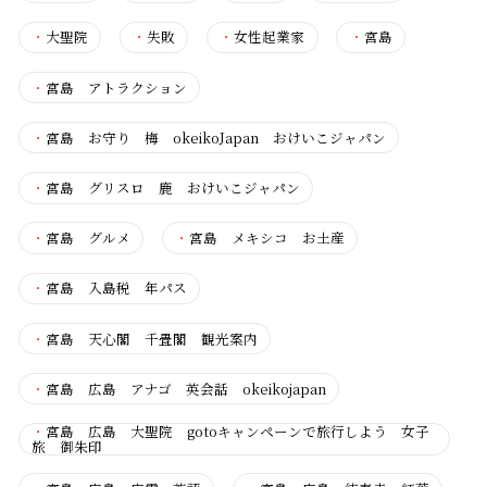
・
大聖院
・
失敗
・
女性起業家
・
宮島
・
宮島 アトラクション
・
宮島 お守り 梅 okeikoJapan おけいこジャパン
・
宮島 グリスロ 鹿 おけいこジャパン
・
宮島 グルメ
・
宮島 メキシコ お土産
・
宮島 入島税 年パス
・
宮島 天心閣 千畳閣 観光案内
・
宮島 広島 アナゴ 英会話 okeikojapan
・
宮島 広島 大聖院 gotoキャンペーンで旅行しよう 女子
旅 御朱印