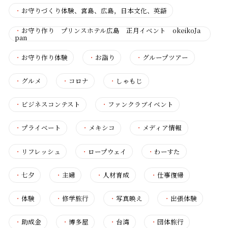
・
お守りづくり体験、宮島、広島，日本文化、英語
・
お守り作り プリンスホテル広島 正月イベント okeikoJa
pan
・
お守り作り体験
・
お詣り
・
グループツアー
・
グルメ
・
コロナ
・
しゃもじ
・
ビジネスコンテスト
・
ファンクラブイベント
・
プライベート
・
メキシコ
・
メディア情報
・
リフレッシュ
・
ロープウェイ
・
わーすた
・
七夕
・
主婦
・
人材育成
・
仕事復帰
・
体験
・
修学旅行
・
写真映え
・
出張体験
・
助成金
・
博多屋
・
台湾
・
団体旅行