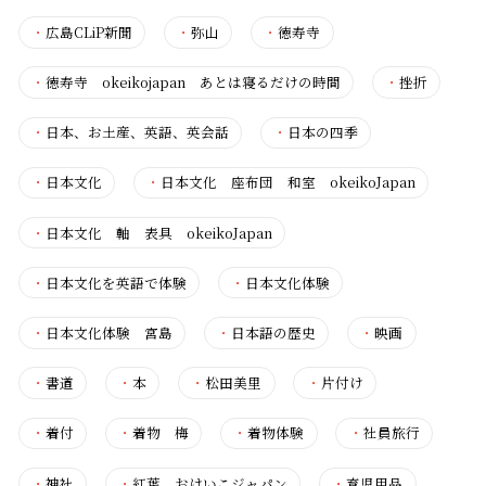
・
広島CLiP新聞
・
弥山
・
徳寿寺
・
徳寿寺 okeikojapan あとは寝るだけの時間
・
挫折
・
日本、お土産、英語、英会話
・
日本の四季
・
日本文化
・
日本文化 座布団 和室 okeikoJapan
・
日本文化 軸 表具 okeikoJapan
・
日本文化を英語で体験
・
日本文化体験
・
日本文化体験 宮島
・
日本語の歴史
・
映画
・
書道
・
本
・
松田美里
・
片付け
・
着付
・
着物 梅
・
着物体験
・
社員旅行
・
神社
・
紅葉 おけいこジャパン
・
育児用品