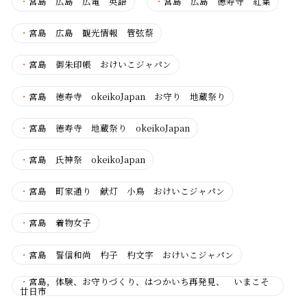
・
宮島 広島 広電 英語
・
宮島 広島 徳寿寺 紅葉
・
宮島 広島 観光情報 管弦蔡
・
宮島 御朱印帳 おけいこジャパン
・
宮島 徳寿寺 okeikoJapan お守り 地蔵祭り
・
宮島 徳寿寺 地蔵祭り okeikoJapan
・
宮島 氏神祭 okeikoJapan
・
宮島 町家通り 献灯 小鳥 おけいこジャパン
・
宮島 着物女子
・
宮島 誓信和尚 杓子 杓文字 おけいこジャパン
・
宮島，体験、お守りづくり、はつかいち再発見、 いまこそ
廿日市