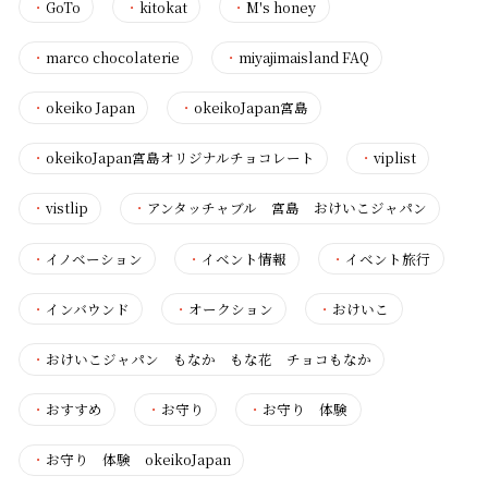
・
GoTo
・
kitokat
・
M's honey
・
marco chocolaterie
・
miyajimaisland FAQ
・
okeiko Japan
・
okeikoJapan宮島
・
okeikoJapan宮島オリジナルチョコレート
・
viplist
・
vistlip
・
アンタッチャブル 宮島 おけいこジャパン
・
イノベーション
・
イベント情報
・
イベント旅行
・
インバウンド
・
オークション
・
おけいこ
・
おけいこジャパン もなか もな花 チョコもなか
・
おすすめ
・
お守り
・
お守り 体験
・
お守り 体験 okeikoJapan