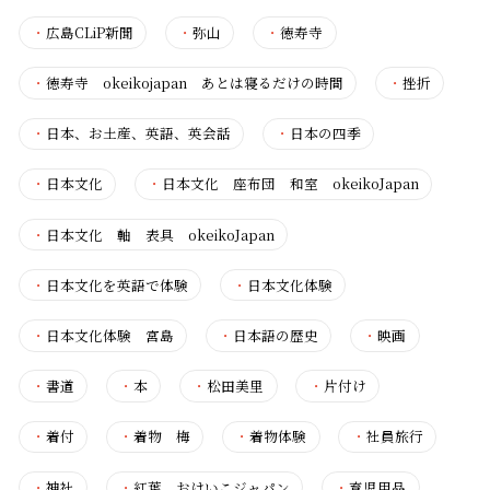
・
広島CLiP新聞
・
弥山
・
徳寿寺
・
徳寿寺 okeikojapan あとは寝るだけの時間
・
挫折
・
日本、お土産、英語、英会話
・
日本の四季
・
日本文化
・
日本文化 座布団 和室 okeikoJapan
・
日本文化 軸 表具 okeikoJapan
・
日本文化を英語で体験
・
日本文化体験
・
日本文化体験 宮島
・
日本語の歴史
・
映画
・
書道
・
本
・
松田美里
・
片付け
・
着付
・
着物 梅
・
着物体験
・
社員旅行
・
神社
・
紅葉 おけいこジャパン
・
育児用品