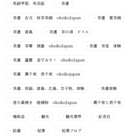
・
英語学習、英会話
・
茶道
・
茶道 古文 抹茶茶碗 okeikoJapan
・
茶道 夏茶碗
・
茶道 宮島
・
茶道 茶の湯 ドリル
・
茶道 茶事 俳諧 okeikoJapan
・
茶道 茶室 体験
・
茶道 蓋置 金子みすゞ okeikoJapan
・
茶道 裏千家 表千家 okeikojapan
・
茶道、英語、宮島、広島、女子旅、体験
・
茶道体験
・
落ち葉掃き 庭掃除 okeikoJapan
・
裏千家と表千家
・
補助金
・
観光
・
観光業界
・
記念日
・
読書
・
起業
・
起業ブログ