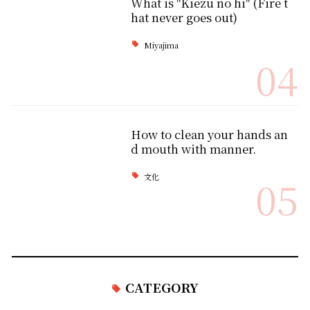
What is "Kiezu no hi" (Fire t
hat never goes out)
Miyajima
04
How to clean your hands an
d mouth with manner.
文化
05
CATEGORY