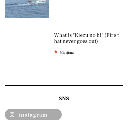
What is "Kiezu no hi" (Fire t
hat never goes out)
Miyajima
SNS
instagram