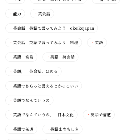
・
能力
・
英会話
・
英会話 英語で言ってみよう okeikojapan
・
英会話 英語で言ってみよう 料理
・
英語
・
英語 宮島
・
英語 英会話
・
英語， 英会話、ほめる
・
英語でさらっと言えるとかっこいい
・
英語でなんていうの
・
英語でなんていうの、 日本文化
・
英語で書道
・
英語で茶道
・
英語まめちしき