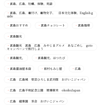
・
宮島、広島、牡蠣、体験、英語
・
宮島、広島、着付け、着物女子、 日本文化体験、English g
uide
・
宮島おすすめ
・
宮島チョコレート
・
宮島珈琲
・
宮島観光
・
宮島観光 宮島 広島 みやじまグルメ あなごめし goto
キャンペーンで旅行しよう
・
宮島観光，
・
宮島観光、はつたび
・
宮島醤油屋本店
・
岩村もみじ屋
・
広島
・
広島 広島城 安芸ひろしま武将隊 おけいこジャパン
・
広島 広島平和記念公園 被爆樹木 okeikoJapan
・
広島 縮景園 茶会 おけいこジャパン