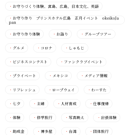
・
お守りづくり体験、宮島、広島，日本文化、英語
・
お守り作り プリンスホテル広島 正月イベント okeikoJa
pan
・
お守り作り体験
・
お詣り
・
グループツアー
・
グルメ
・
コロナ
・
しゃもじ
・
ビジネスコンテスト
・
ファンクラブイベント
・
プライベート
・
メキシコ
・
メディア情報
・
リフレッシュ
・
ロープウェイ
・
わーすた
・
七夕
・
主婦
・
人材育成
・
仕事復帰
・
体験
・
修学旅行
・
写真映え
・
出張体験
・
助成金
・
博多屋
・
台湾
・
団体旅行