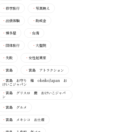
・
修学旅行
・
写真映え
・
出張体験
・
助成金
・
博多屋
・
台湾
・
団体旅行
・
大聖院
・
失敗
・
女性起業家
・
宮島
・
宮島 アトラクション
・
宮島 お守り 梅 okeikoJapan お
けいこジャパン
・
宮島 グリスロ 鹿 おけいこジャパ
ン
・
宮島 グルメ
・
宮島 メキシコ お土産
・
宮島 入島税 年パス