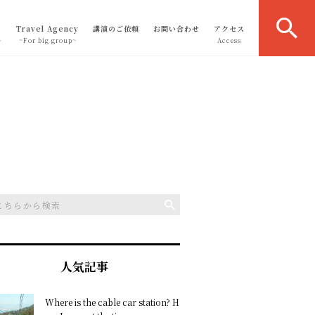
Travel Agency
講演のご依頼
お問い合わせ
アクセス
～
~For big group~
Access
人気記事
Where is the cable car station? H