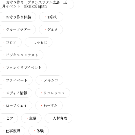
・
お守り作り プリンスホテル広島 正
月イベント okeikoJapan
・
お守り作り体験
・
お詣り
・
グループツアー
・
グルメ
・
コロナ
・
しゃもじ
・
ビジネスコンテスト
・
ファンクラブイベント
・
プライベート
・
メキシコ
・
メディア情報
・
リフレッシュ
・
ロープウェイ
・
わーすた
・
七夕
・
主婦
・
人材育成
・
仕事復帰
・
体験