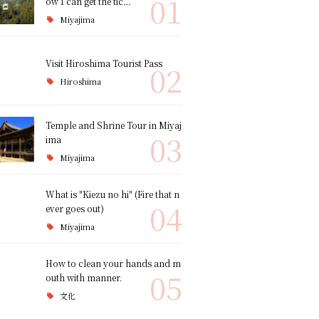
01
ow I can get the tic…
Miyajima
Visit Hiroshima Tourist Pass
02
Hiroshima
Temple and Shrine Tour in Miyaj
03
ima
Miyajima
What is "Kiezu no hi" (Fire that n
04
ever goes out)
Miyajima
How to clean your hands and m
05
outh with manner.
文化