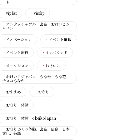
ート
・
viplist
・
vistlip
・
アンタッチャブル 宮島 おけいこジ
ャパン
・
イノベーション
・
イベント情報
・
イベント旅行
・
インバウンド
・
オークション
・
おけいこ
・
おけいこジャパン もなか もな花
チョコもなか
・
おすすめ
・
お守り
・
お守り 体験
・
お守り 体験 okeikoJapan
・
お守りづくり体験、宮島、広島，日本
文化、英語