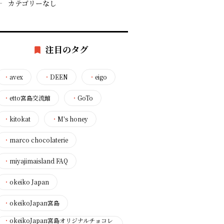
カテゴリーなし
注目のタグ
・
avex
・
DEEN
・
eigo
・
etto宮島交流館
・
GoTo
・
kitokat
・
M's honey
・
marco chocolaterie
・
miyajimaisland FAQ
・
okeiko Japan
・
okeikoJapan宮島
・
okeikoJapan宮島オリジナルチョコレ