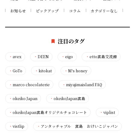
お知らせ
ピックアップ
コラム
カテゴリーなし
注目のタグ
・
avex
・
DEEN
・
eigo
・
etto宮島交流館
・
GoTo
・
kitokat
・
M's honey
・
marco chocolaterie
・
miyajimaisland FAQ
・
okeiko Japan
・
okeikoJapan宮島
・
okeikoJapan宮島オリジナルチョコレート
・
viplist
・
vistlip
・
アンタッチャブル 宮島 おけいこジャパン