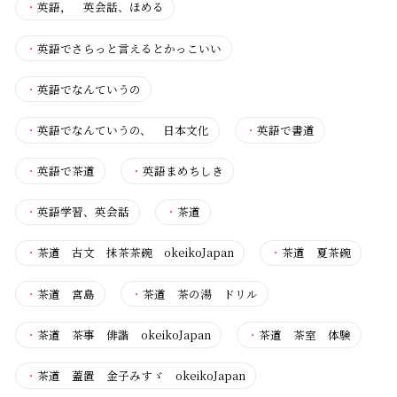
・
英語， 英会話、ほめる
・
英語でさらっと言えるとかっこいい
・
英語でなんていうの
・
英語でなんていうの、 日本文化
・
英語で書道
・
英語で茶道
・
英語まめちしき
・
英語学習、英会話
・
茶道
・
茶道 古文 抹茶茶碗 okeikoJapan
・
茶道 夏茶碗
・
茶道 宮島
・
茶道 茶の湯 ドリル
・
茶道 茶事 俳諧 okeikoJapan
・
茶道 茶室 体験
・
茶道 蓋置 金子みすゞ okeikoJapan