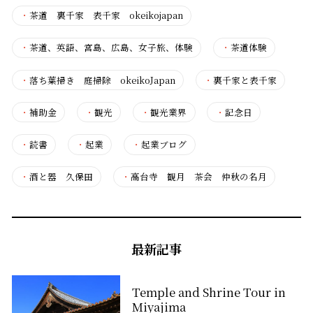
・
茶道 裏千家 表千家 okeikojapan
・
茶道、英語、宮島、広島、女子旅、体験
・
茶道体験
・
落ち葉掃き 庭掃除 okeikoJapan
・
裏千家と表千家
・
補助金
・
観光
・
観光業界
・
記念日
・
読書
・
起業
・
起業ブログ
・
酒と器 久保田
・
高台寺 観月 茶会 仲秋の名月
最新記事
Temple and Shrine Tour in
Miyajima