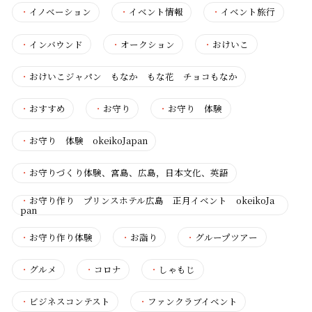
・
イノベーション
・
イベント情報
・
イベント旅行
・
インバウンド
・
オークション
・
おけいこ
・
おけいこジャパン もなか もな花 チョコもなか
・
おすすめ
・
お守り
・
お守り 体験
・
お守り 体験 okeikoJapan
・
お守りづくり体験、宮島、広島，日本文化、英語
・
お守り作り プリンスホテル広島 正月イベント okeikoJa
pan
・
お守り作り体験
・
お詣り
・
グループツアー
・
グルメ
・
コロナ
・
しゃもじ
・
ビジネスコンテスト
・
ファンクラブイベント