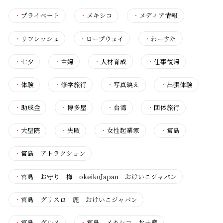
・
プライベート
・
メキシコ
・
メディア情報
・
リフレッシュ
・
ロープウェイ
・
わーすた
・
七夕
・
主婦
・
人材育成
・
仕事復帰
・
体験
・
修学旅行
・
写真映え
・
出張体験
・
助成金
・
博多屋
・
台湾
・
団体旅行
・
大聖院
・
失敗
・
女性起業家
・
宮島
・
宮島 アトラクション
・
宮島 お守り 梅 okeikoJapan おけいこジャパン
・
宮島 グリスロ 鹿 おけいこジャパン
・
宮島 グルメ
・
宮島 メキシコ お土産