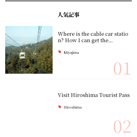
人気記事
Where is the cable car statio
n? How I can get the…
Miyajima
01
Visit Hiroshima Tourist Pass
Hiroshima
02