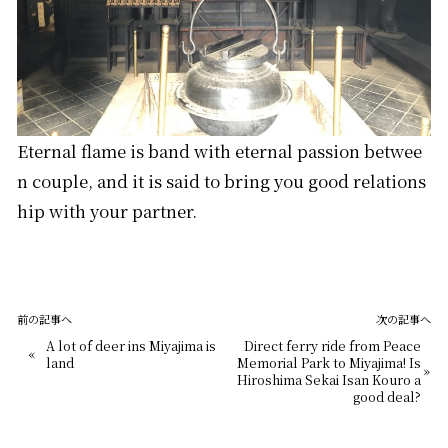
Eternal flame is band with eternal passion betwee
n couple, and it is said to bring you good relations
hip with your partner.
前の記事へ
次の記事へ
A lot of deer ins Miyajima is
Direct ferry ride from Peace
«
land
Memorial Park to Miyajima! Is
»
Hiroshima Sekai Isan Kouro a
good deal?