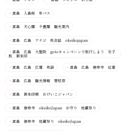
・
宮島 入島税 年パス
・
宮島 天心閣 千畳閣 観光案内
・
宮島 広島 アナゴ 英会話 okeikojapan
・
宮島 広島 大聖院 gotoキャンペーンで旅行しよう 女子
旅 御朱印
・
宮島 広島 広電 英語
・
宮島 広島 徳寿寺 紅葉
・
宮島 広島 観光情報 管弦蔡
・
宮島 御朱印帳 おけいこジャパン
・
宮島 徳寿寺 okeikoJapan お守り 地蔵祭り
・
宮島 徳寿寺 地蔵祭り okeikoJapan