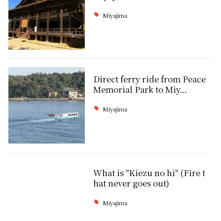
Miyajima
Direct ferry ride from Peace
Memorial Park to Miy…
Miyajima
What is "Kiezu no hi" (Fire t
hat never goes out)
Miyajima