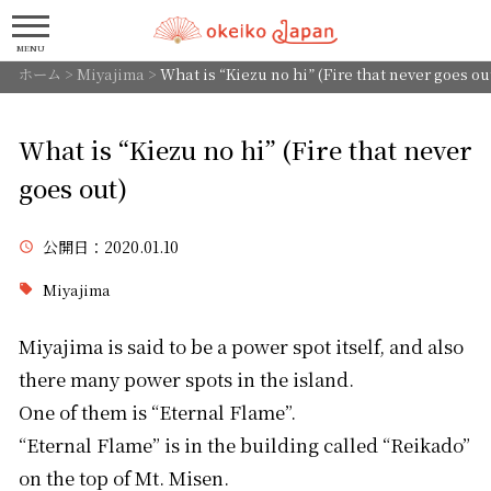
MENU
ホーム
>
Miyajima
>
What is “Kiezu no hi” (Fire that never goes ou
What is “Kiezu no hi” (Fire that never
goes out)
公開日
：2020.01.10
Miyajima
Miyajima is said to be a power spot itself, and also
there many power spots in the island.
One of them is “Eternal Flame”.
“Eternal Flame” is in the building called “Reikado”
on the top of Mt. Misen.