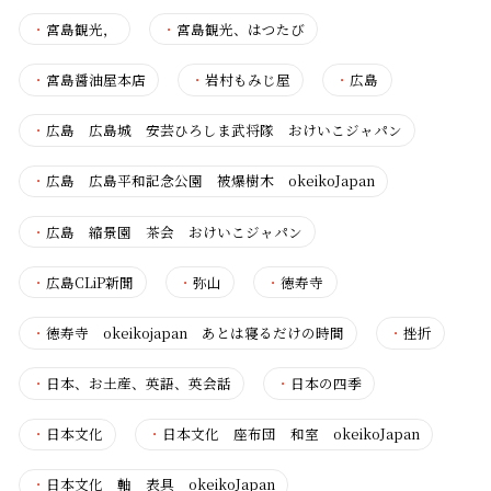
・
宮島観光，
・
宮島観光、はつたび
・
宮島醤油屋本店
・
岩村もみじ屋
・
広島
・
広島 広島城 安芸ひろしま武将隊 おけいこジャパン
・
広島 広島平和記念公園 被爆樹木 okeikoJapan
・
広島 縮景園 茶会 おけいこジャパン
・
広島CLiP新聞
・
弥山
・
徳寿寺
・
徳寿寺 okeikojapan あとは寝るだけの時間
・
挫折
・
日本、お土産、英語、英会話
・
日本の四季
・
日本文化
・
日本文化 座布団 和室 okeikoJapan
・
日本文化 軸 表具 okeikoJapan