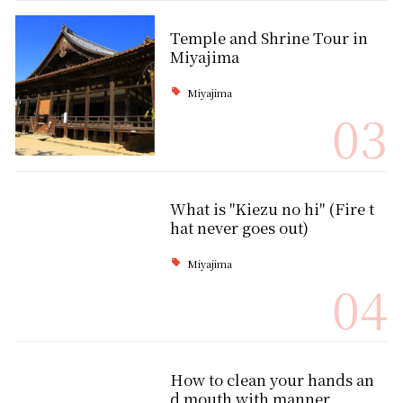
Temple and Shrine Tour in
Miyajima
Miyajima
03
What is "Kiezu no hi" (Fire t
hat never goes out)
Miyajima
04
How to clean your hands an
d mouth with manner.