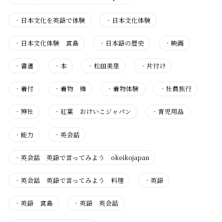
・
日本文化を英語で体験
・
日本文化体験
・
日本文化体験 宮島
・
日本語の歴史
・
映画
・
書道
・
本
・
松田美里
・
片付け
・
着付
・
着物 梅
・
着物体験
・
社員旅行
・
神社
・
紅葉 おけいこジャパン
・
育児用品
・
能力
・
英会話
・
英会話 英語で言ってみよう okeikojapan
・
英会話 英語で言ってみよう 料理
・
英語
・
英語 宮島
・
英語 英会話