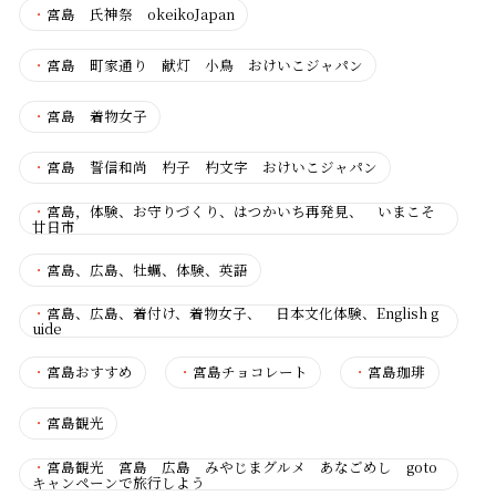
・
宮島 氏神祭 okeikoJapan
・
宮島 町家通り 献灯 小鳥 おけいこジャパン
・
宮島 着物女子
・
宮島 誓信和尚 杓子 杓文字 おけいこジャパン
・
宮島，体験、お守りづくり、はつかいち再発見、 いまこそ
廿日市
・
宮島、広島、牡蠣、体験、英語
・
宮島、広島、着付け、着物女子、 日本文化体験、English g
uide
・
宮島おすすめ
・
宮島チョコレート
・
宮島珈琲
・
宮島観光
・
宮島観光 宮島 広島 みやじまグルメ あなごめし goto
キャンペーンで旅行しよう