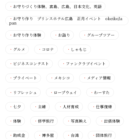
・
お守りづくり体験、宮島、広島，日本文化、英語
・
お守り作り プリンスホテル広島 正月イベント okeikoJa
pan
・
お守り作り体験
・
お詣り
・
グループツアー
・
グルメ
・
コロナ
・
しゃもじ
・
ビジネスコンテスト
・
ファンクラブイベント
・
プライベート
・
メキシコ
・
メディア情報
・
リフレッシュ
・
ロープウェイ
・
わーすた
・
七夕
・
主婦
・
人材育成
・
仕事復帰
・
体験
・
修学旅行
・
写真映え
・
出張体験
・
助成金
・
博多屋
・
台湾
・
団体旅行