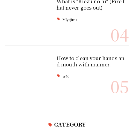
What is "Kiezu no hi" (Fire t
hat never goes out)
Miyajima
04
How to clean your hands an
d mouth with manner.
文化
05
CATEGORY