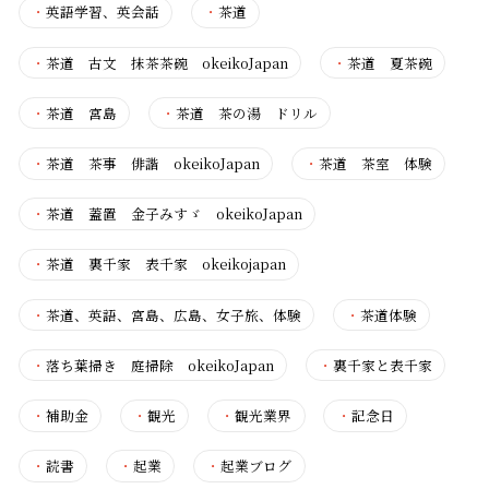
・
英語学習、英会話
・
茶道
・
茶道 古文 抹茶茶碗 okeikoJapan
・
茶道 夏茶碗
・
茶道 宮島
・
茶道 茶の湯 ドリル
・
茶道 茶事 俳諧 okeikoJapan
・
茶道 茶室 体験
・
茶道 蓋置 金子みすゞ okeikoJapan
・
茶道 裏千家 表千家 okeikojapan
・
茶道、英語、宮島、広島、女子旅、体験
・
茶道体験
・
落ち葉掃き 庭掃除 okeikoJapan
・
裏千家と表千家
・
補助金
・
観光
・
観光業界
・
記念日
・
読書
・
起業
・
起業ブログ