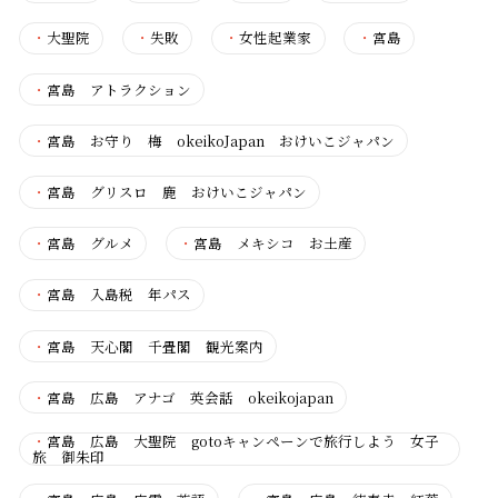
・
大聖院
・
失敗
・
女性起業家
・
宮島
・
宮島 アトラクション
・
宮島 お守り 梅 okeikoJapan おけいこジャパン
・
宮島 グリスロ 鹿 おけいこジャパン
・
宮島 グルメ
・
宮島 メキシコ お土産
・
宮島 入島税 年パス
・
宮島 天心閣 千畳閣 観光案内
・
宮島 広島 アナゴ 英会話 okeikojapan
・
宮島 広島 大聖院 gotoキャンペーンで旅行しよう 女子
旅 御朱印