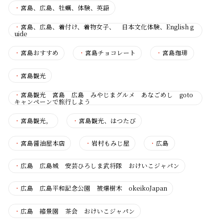
・
宮島、広島、牡蠣、体験、英語
・
宮島、広島、着付け、着物女子、 日本文化体験、English g
uide
・
宮島おすすめ
・
宮島チョコレート
・
宮島珈琲
・
宮島観光
・
宮島観光 宮島 広島 みやじまグルメ あなごめし goto
キャンペーンで旅行しよう
・
宮島観光，
・
宮島観光、はつたび
・
宮島醤油屋本店
・
岩村もみじ屋
・
広島
・
広島 広島城 安芸ひろしま武将隊 おけいこジャパン
・
広島 広島平和記念公園 被爆樹木 okeikoJapan
・
広島 縮景園 茶会 おけいこジャパン