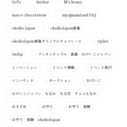
・
GoTo
・
kitokat
・
M's honey
・
marco chocolaterie
・
miyajimaisland FAQ
・
okeiko Japan
・
okeikoJapan宮島
・
okeikoJapan宮島オリジナルチョコレート
・
viplist
・
vistlip
・
アンタッチャブル 宮島 おけいこジャパン
・
イノベーション
・
イベント情報
・
イベント旅行
・
インバウンド
・
オークション
・
おけいこ
・
おけいこジャパン もなか もな花 チョコもなか
・
おすすめ
・
お守り
・
お守り 体験
・
お守り 体験 okeikoJapan