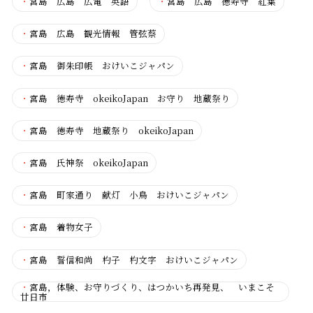
・
宮島 広島 広電 英語
・
宮島 広島 徳寿寺 紅葉
・
宮島 広島 観光情報 管弦蔡
・
宮島 御朱印帳 おけいこジャパン
・
宮島 徳寿寺 okeikoJapan お守り 地蔵祭り
・
宮島 徳寿寺 地蔵祭り okeikoJapan
・
宮島 氏神祭 okeikoJapan
・
宮島 町家通り 献灯 小鳥 おけいこジャパン
・
宮島 着物女子
・
宮島 誓信和尚 杓子 杓文字 おけいこジャパン
・
宮島，体験、お守りづくり、はつかいち再発見、 いまこそ
廿日市