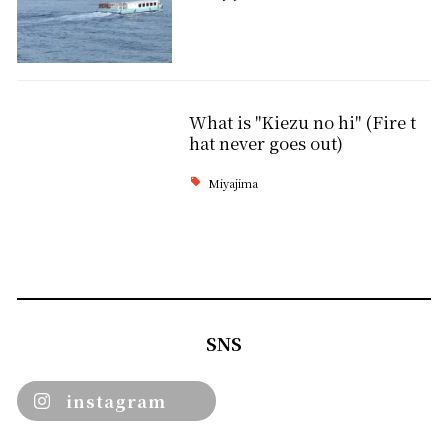
What is "Kiezu no hi" (Fire t
hat never goes out)
Miyajima
SNS
instagram