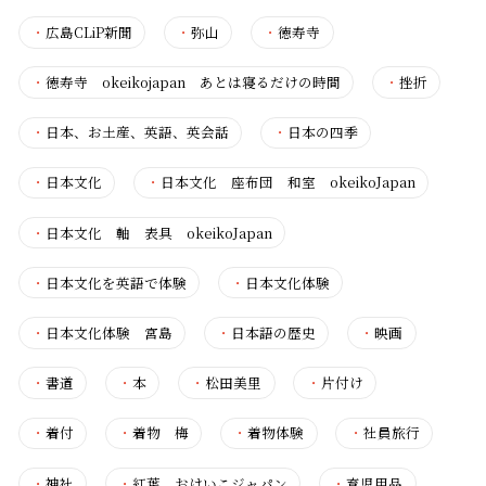
・
広島CLiP新聞
・
弥山
・
徳寿寺
・
徳寿寺 okeikojapan あとは寝るだけの時間
・
挫折
・
日本、お土産、英語、英会話
・
日本の四季
・
日本文化
・
日本文化 座布団 和室 okeikoJapan
・
日本文化 軸 表具 okeikoJapan
・
日本文化を英語で体験
・
日本文化体験
・
日本文化体験 宮島
・
日本語の歴史
・
映画
・
書道
・
本
・
松田美里
・
片付け
・
着付
・
着物 梅
・
着物体験
・
社員旅行
・
神社
・
紅葉 おけいこジャパン
・
育児用品