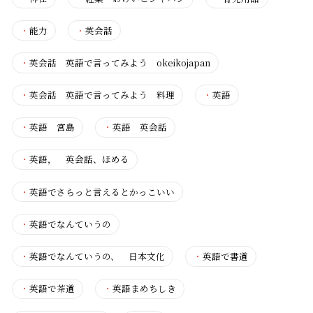
・
能力
・
英会話
・
英会話 英語で言ってみよう okeikojapan
・
英会話 英語で言ってみよう 料理
・
英語
・
英語 宮島
・
英語 英会話
・
英語， 英会話、ほめる
・
英語でさらっと言えるとかっこいい
・
英語でなんていうの
・
英語でなんていうの、 日本文化
・
英語で書道
・
英語で茶道
・
英語まめちしき