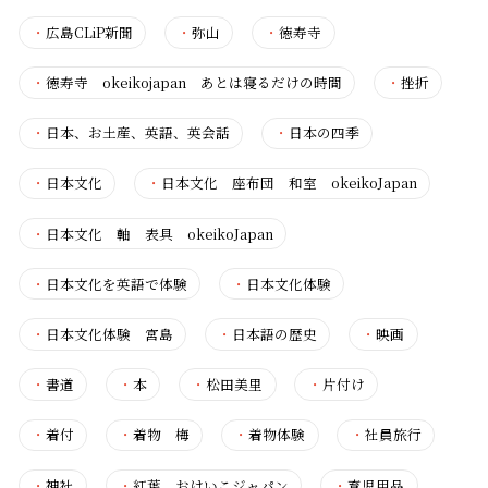
・
広島CLiP新聞
・
弥山
・
徳寿寺
・
徳寿寺 okeikojapan あとは寝るだけの時間
・
挫折
・
日本、お土産、英語、英会話
・
日本の四季
・
日本文化
・
日本文化 座布団 和室 okeikoJapan
・
日本文化 軸 表具 okeikoJapan
・
日本文化を英語で体験
・
日本文化体験
・
日本文化体験 宮島
・
日本語の歴史
・
映画
・
書道
・
本
・
松田美里
・
片付け
・
着付
・
着物 梅
・
着物体験
・
社員旅行
・
神社
・
紅葉 おけいこジャパン
・
育児用品