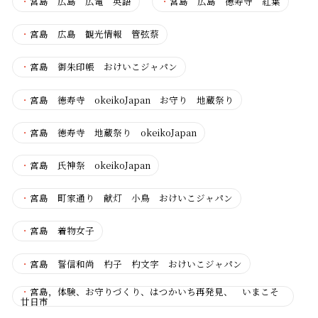
・
宮島 広島 広電 英語
・
宮島 広島 徳寿寺 紅葉
・
宮島 広島 観光情報 管弦蔡
・
宮島 御朱印帳 おけいこジャパン
・
宮島 徳寿寺 okeikoJapan お守り 地蔵祭り
・
宮島 徳寿寺 地蔵祭り okeikoJapan
・
宮島 氏神祭 okeikoJapan
・
宮島 町家通り 献灯 小鳥 おけいこジャパン
・
宮島 着物女子
・
宮島 誓信和尚 杓子 杓文字 おけいこジャパン
・
宮島，体験、お守りづくり、はつかいち再発見、 いまこそ
廿日市