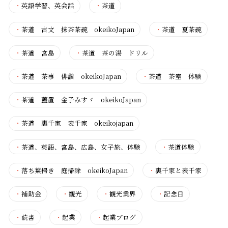
・
英語学習、英会話
・
茶道
・
茶道 古文 抹茶茶碗 okeikoJapan
・
茶道 夏茶碗
・
茶道 宮島
・
茶道 茶の湯 ドリル
・
茶道 茶事 俳諧 okeikoJapan
・
茶道 茶室 体験
・
茶道 蓋置 金子みすゞ okeikoJapan
・
茶道 裏千家 表千家 okeikojapan
・
茶道、英語、宮島、広島、女子旅、体験
・
茶道体験
・
落ち葉掃き 庭掃除 okeikoJapan
・
裏千家と表千家
・
補助金
・
観光
・
観光業界
・
記念日
・
読書
・
起業
・
起業ブログ