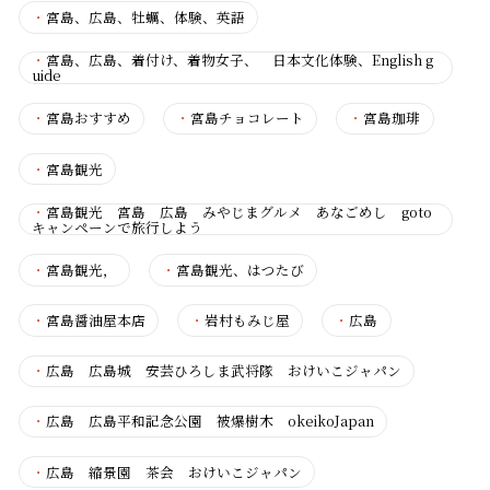
・
宮島、広島、牡蠣、体験、英語
・
宮島、広島、着付け、着物女子、 日本文化体験、English g
uide
・
宮島おすすめ
・
宮島チョコレート
・
宮島珈琲
・
宮島観光
・
宮島観光 宮島 広島 みやじまグルメ あなごめし goto
キャンペーンで旅行しよう
・
宮島観光，
・
宮島観光、はつたび
・
宮島醤油屋本店
・
岩村もみじ屋
・
広島
・
広島 広島城 安芸ひろしま武将隊 おけいこジャパン
・
広島 広島平和記念公園 被爆樹木 okeikoJapan
・
広島 縮景園 茶会 おけいこジャパン