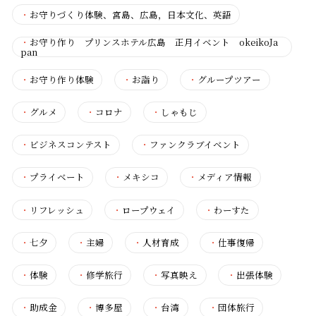
・
お守りづくり体験、宮島、広島，日本文化、英語
・
お守り作り プリンスホテル広島 正月イベント okeikoJa
pan
・
お守り作り体験
・
お詣り
・
グループツアー
・
グルメ
・
コロナ
・
しゃもじ
・
ビジネスコンテスト
・
ファンクラブイベント
・
プライベート
・
メキシコ
・
メディア情報
・
リフレッシュ
・
ロープウェイ
・
わーすた
・
七夕
・
主婦
・
人材育成
・
仕事復帰
・
体験
・
修学旅行
・
写真映え
・
出張体験
・
助成金
・
博多屋
・
台湾
・
団体旅行