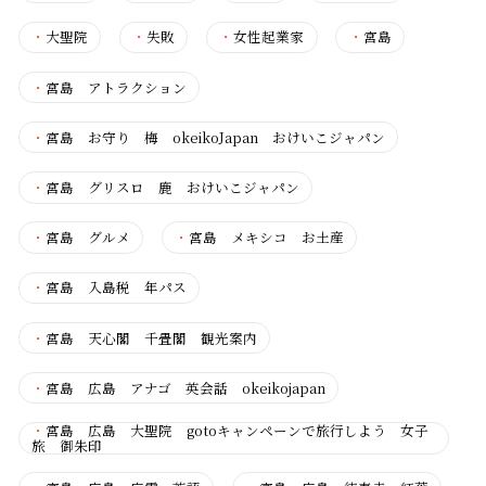
・
大聖院
・
失敗
・
女性起業家
・
宮島
・
宮島 アトラクション
・
宮島 お守り 梅 okeikoJapan おけいこジャパン
・
宮島 グリスロ 鹿 おけいこジャパン
・
宮島 グルメ
・
宮島 メキシコ お土産
・
宮島 入島税 年パス
・
宮島 天心閣 千畳閣 観光案内
・
宮島 広島 アナゴ 英会話 okeikojapan
・
宮島 広島 大聖院 gotoキャンペーンで旅行しよう 女子
旅 御朱印