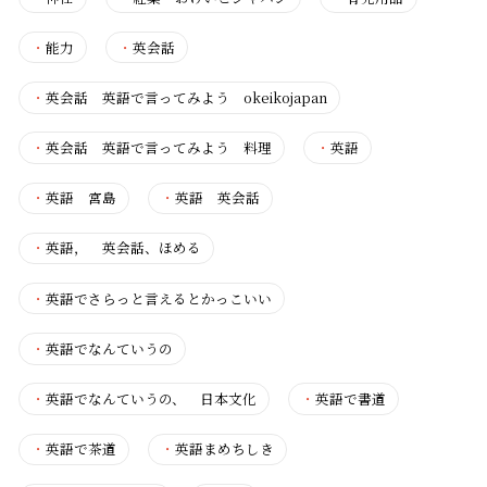
・
能力
・
英会話
・
英会話 英語で言ってみよう okeikojapan
・
英会話 英語で言ってみよう 料理
・
英語
・
英語 宮島
・
英語 英会話
・
英語， 英会話、ほめる
・
英語でさらっと言えるとかっこいい
・
英語でなんていうの
・
英語でなんていうの、 日本文化
・
英語で書道
・
英語で茶道
・
英語まめちしき