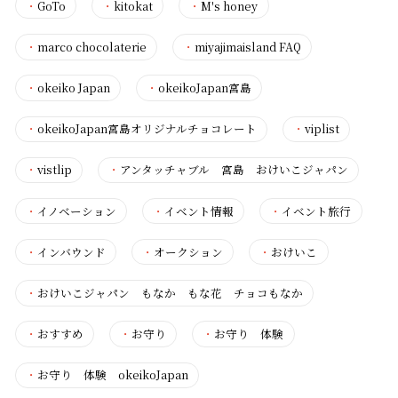
・
GoTo
・
kitokat
・
M's honey
・
marco chocolaterie
・
miyajimaisland FAQ
・
okeiko Japan
・
okeikoJapan宮島
・
okeikoJapan宮島オリジナルチョコレート
・
viplist
・
vistlip
・
アンタッチャブル 宮島 おけいこジャパン
・
イノベーション
・
イベント情報
・
イベント旅行
・
インバウンド
・
オークション
・
おけいこ
・
おけいこジャパン もなか もな花 チョコもなか
・
おすすめ
・
お守り
・
お守り 体験
・
お守り 体験 okeikoJapan