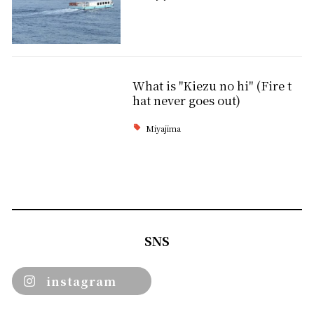
What is "Kiezu no hi" (Fire t
hat never goes out)
Miyajima
SNS
instagram