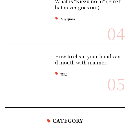
What is "Kiezu no hi" (Fire t
hat never goes out)
Miyajima
04
How to clean your hands an
d mouth with manner.
文化
05
CATEGORY