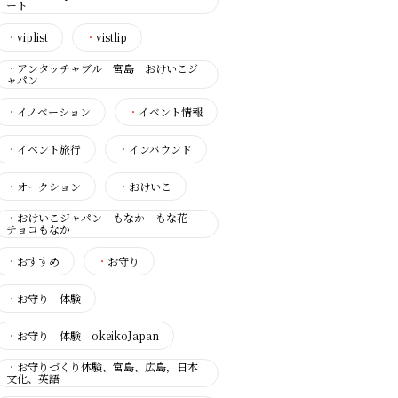
ート
・
viplist
・
vistlip
・
アンタッチャブル 宮島 おけいこジ
ャパン
・
イノベーション
・
イベント情報
・
イベント旅行
・
インバウンド
・
オークション
・
おけいこ
・
おけいこジャパン もなか もな花
チョコもなか
・
おすすめ
・
お守り
・
お守り 体験
・
お守り 体験 okeikoJapan
・
お守りづくり体験、宮島、広島，日本
文化、英語