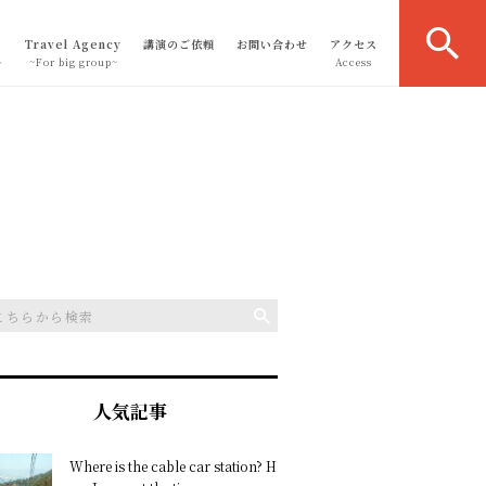
Travel Agency
講演のご依頼
お問い合わせ
アクセス
～
~For big group~
Access
人気記事
Where is the cable car station? H