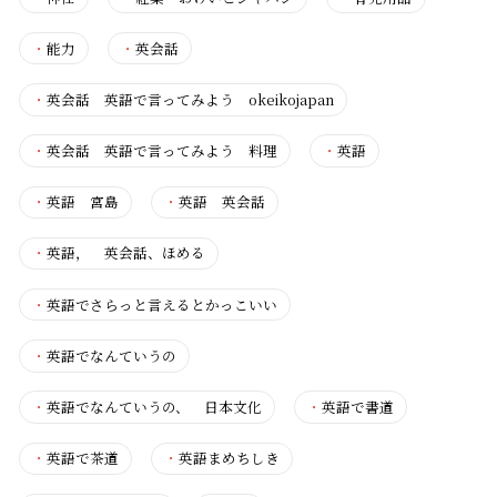
・
能力
・
英会話
・
英会話 英語で言ってみよう okeikojapan
・
英会話 英語で言ってみよう 料理
・
英語
・
英語 宮島
・
英語 英会話
・
英語， 英会話、ほめる
・
英語でさらっと言えるとかっこいい
・
英語でなんていうの
・
英語でなんていうの、 日本文化
・
英語で書道
・
英語で茶道
・
英語まめちしき