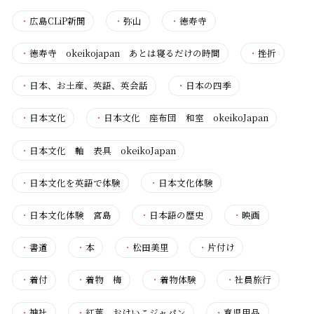
・
広島CLiP新聞
・
弥山
・
徳寿寺
・
徳寿寺 okeikojapan あとは寝るだけの時間
・
挫折
・
日本、お土産、英語、英会話
・
日本の四季
・
日本文化
・
日本文化 座布団 和室 okeikoJapan
・
日本文化 軸 表具 okeikoJapan
・
日本文化を英語で体験
・
日本文化体験
・
日本文化体験 宮島
・
日本語の歴史
・
映画
・
書道
・
本
・
松田美里
・
片付け
・
着付
・
着物 梅
・
着物体験
・
社員旅行
・
神社
・
紅葉 おけいこジャパン
・
育児用品