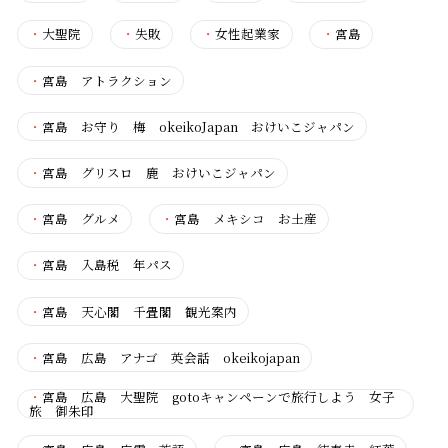
・
大聖院
・
失敗
・
女性起業家
・
宮島
・
宮島 アトラクション
・
宮島 お守り 梅 okeikoJapan おけいこジャパン
・
宮島 グリスロ 鹿 おけいこジャパン
・
宮島 グルメ
・
宮島 メキシコ お土産
・
宮島 入島税 年パス
・
宮島 天心閣 千畳閣 観光案内
・
宮島 広島 アナゴ 英会話 okeikojapan
・
宮島 広島 大聖院 gotoキャンペーンで旅行しよう 女子
旅 御朱印