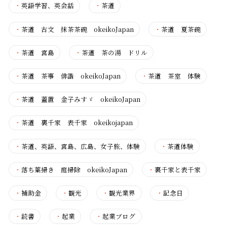
・
英語学習、英会話
・
茶道
・
茶道 古文 抹茶茶碗 okeikoJapan
・
茶道 夏茶碗
・
茶道 宮島
・
茶道 茶の湯 ドリル
・
茶道 茶事 俳諧 okeikoJapan
・
茶道 茶室 体験
・
茶道 蓋置 金子みすゞ okeikoJapan
・
茶道 裏千家 表千家 okeikojapan
・
茶道、英語、宮島、広島、女子旅、体験
・
茶道体験
・
落ち葉掃き 庭掃除 okeikoJapan
・
裏千家と表千家
・
補助金
・
観光
・
観光業界
・
記念日
・
読書
・
起業
・
起業ブログ