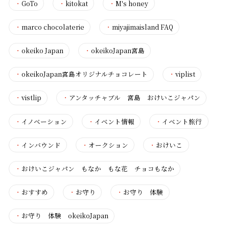
・
GoTo
・
kitokat
・
M's honey
・
marco chocolaterie
・
miyajimaisland FAQ
・
okeiko Japan
・
okeikoJapan宮島
・
okeikoJapan宮島オリジナルチョコレート
・
viplist
・
vistlip
・
アンタッチャブル 宮島 おけいこジャパン
・
イノベーション
・
イベント情報
・
イベント旅行
・
インバウンド
・
オークション
・
おけいこ
・
おけいこジャパン もなか もな花 チョコもなか
・
おすすめ
・
お守り
・
お守り 体験
・
お守り 体験 okeikoJapan