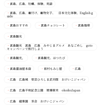
・
宮島、広島、牡蠣、体験、英語
・
宮島、広島、着付け、着物女子、 日本文化体験、English g
uide
・
宮島おすすめ
・
宮島チョコレート
・
宮島珈琲
・
宮島観光
・
宮島観光 宮島 広島 みやじまグルメ あなごめし goto
キャンペーンで旅行しよう
・
宮島観光，
・
宮島観光、はつたび
・
宮島醤油屋本店
・
岩村もみじ屋
・
広島
・
広島 広島城 安芸ひろしま武将隊 おけいこジャパン
・
広島 広島平和記念公園 被爆樹木 okeikoJapan
・
広島 縮景園 茶会 おけいこジャパン