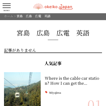
MENU
ホーム
>
宮島 広島 広電 英語
宮島 広島 広電 英語
記事がありません
人気記事
Where is the cable car statio
n? How I can get the…
Miyajima
01