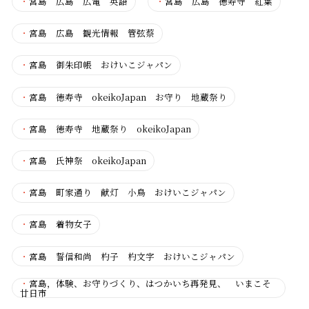
・
宮島 広島 広電 英語
・
宮島 広島 徳寿寺 紅葉
・
宮島 広島 観光情報 管弦蔡
・
宮島 御朱印帳 おけいこジャパン
・
宮島 徳寿寺 okeikoJapan お守り 地蔵祭り
・
宮島 徳寿寺 地蔵祭り okeikoJapan
・
宮島 氏神祭 okeikoJapan
・
宮島 町家通り 献灯 小鳥 おけいこジャパン
・
宮島 着物女子
・
宮島 誓信和尚 杓子 杓文字 おけいこジャパン
・
宮島，体験、お守りづくり、はつかいち再発見、 いまこそ
廿日市