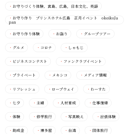
・
お守りづくり体験、宮島、広島，日本文化、英語
・
お守り作り プリンスホテル広島 正月イベント okeikoJa
pan
・
お守り作り体験
・
お詣り
・
グループツアー
・
グルメ
・
コロナ
・
しゃもじ
・
ビジネスコンテスト
・
ファンクラブイベント
・
プライベート
・
メキシコ
・
メディア情報
・
リフレッシュ
・
ロープウェイ
・
わーすた
・
七夕
・
主婦
・
人材育成
・
仕事復帰
・
体験
・
修学旅行
・
写真映え
・
出張体験
・
助成金
・
博多屋
・
台湾
・
団体旅行