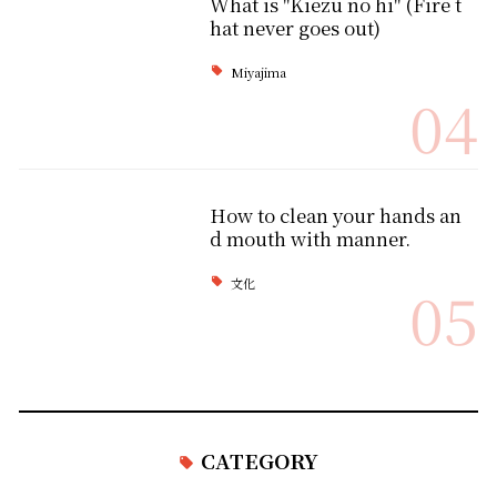
What is "Kiezu no hi" (Fire t
hat never goes out)
Miyajima
04
How to clean your hands an
d mouth with manner.
文化
05
CATEGORY