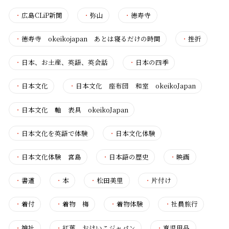
・
広島CLiP新聞
・
弥山
・
徳寿寺
・
徳寿寺 okeikojapan あとは寝るだけの時間
・
挫折
・
日本、お土産、英語、英会話
・
日本の四季
・
日本文化
・
日本文化 座布団 和室 okeikoJapan
・
日本文化 軸 表具 okeikoJapan
・
日本文化を英語で体験
・
日本文化体験
・
日本文化体験 宮島
・
日本語の歴史
・
映画
・
書道
・
本
・
松田美里
・
片付け
・
着付
・
着物 梅
・
着物体験
・
社員旅行
・
神社
・
紅葉 おけいこジャパン
・
育児用品