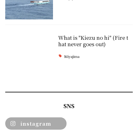
What is "Kiezu no hi" (Fire t
hat never goes out)
Miyajima
SNS
instagram