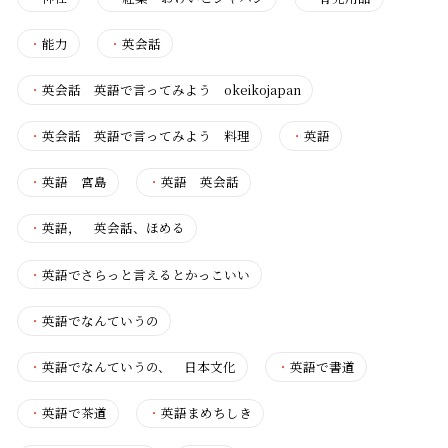
・
能力
・
英会話
・
英会話 英語で言ってみよう okeikojapan
・
英会話 英語で言ってみよう 料理
・
英語
・
英語 宮島
・
英語 英会話
・
英語， 英会話、ほめる
・
英語でさらっと言えるとかっこいい
・
英語でなんていうの
・
英語でなんていうの、 日本文化
・
英語で書道
・
英語で茶道
・
英語まめちしき