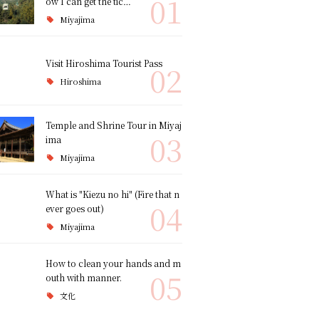
01
ow I can get the tic…
Miyajima
Visit Hiroshima Tourist Pass
02
Hiroshima
Temple and Shrine Tour in Miyaj
03
ima
Miyajima
What is "Kiezu no hi" (Fire that n
04
ever goes out)
Miyajima
How to clean your hands and m
05
outh with manner.
文化