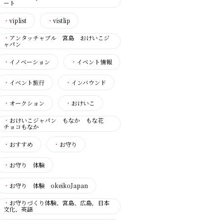
ート
・
viplist
・
vistlip
・
アンタッチャブル 宮島 おけいこジ
ャパン
・
イノベーション
・
イベント情報
・
イベント旅行
・
インバウンド
・
オークション
・
おけいこ
・
おけいこジャパン もなか もな花
チョコもなか
・
おすすめ
・
お守り
・
お守り 体験
・
お守り 体験 okeikoJapan
・
お守りづくり体験、宮島、広島，日本
文化、英語