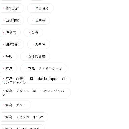
・
修学旅行
・
写真映え
・
出張体験
・
助成金
・
博多屋
・
台湾
・
団体旅行
・
大聖院
・
失敗
・
女性起業家
・
宮島
・
宮島 アトラクション
・
宮島 お守り 梅 okeikoJapan お
けいこジャパン
・
宮島 グリスロ 鹿 おけいこジャパ
ン
・
宮島 グルメ
・
宮島 メキシコ お土産
・
宮島 入島税 年パス