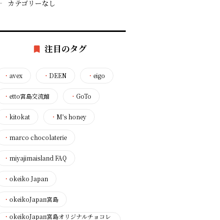
カテゴリーなし
注目のタグ
・
avex
・
DEEN
・
eigo
・
etto宮島交流館
・
GoTo
・
kitokat
・
M's honey
・
marco chocolaterie
・
miyajimaisland FAQ
・
okeiko Japan
・
okeikoJapan宮島
・
okeikoJapan宮島オリジナルチョコレ