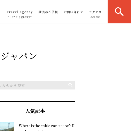
Travel Agency
講演のご依頼
お問い合わせ
アクセス
～
~For big group~
Access
ジャパン
人気記事
Where is the cable car station? H