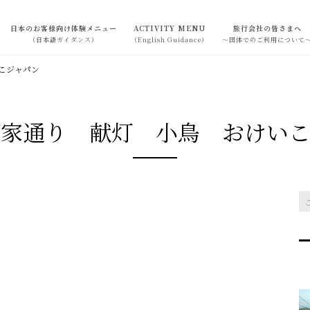
日本のお客様向け体験メニュー
ACTIVITY MENU
旅行会社の皆さまへ
（日本語ガイダンス）
（English Guidance）
～団体でのご利用について
こジャパン
町家通り 献灯 小鳥 おけいこ