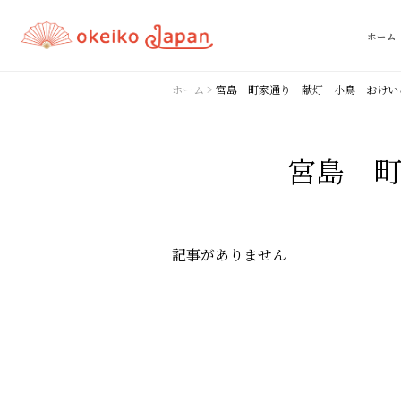
ホーム
ホーム
>
宮島 町家通り 献灯 小鳥 おけい
宮島 
記事がありません