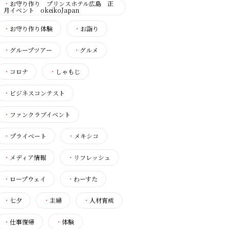
・
お守り作り プリンスホテル広島 正
月イベント okeikoJapan
・
お守り作り体験
・
お詣り
・
グループツアー
・
グルメ
・
コロナ
・
しゃもじ
・
ビジネスコンテスト
・
ファンクラブイベント
・
プライベート
・
メキシコ
・
メディア情報
・
リフレッシュ
・
ロープウェイ
・
わーすた
・
七夕
・
主婦
・
人材育成
・
仕事復帰
・
体験