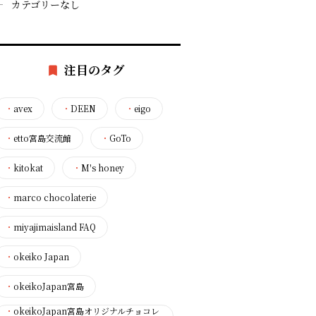
カテゴリーなし
注目のタグ
・
avex
・
DEEN
・
eigo
・
etto宮島交流館
・
GoTo
・
kitokat
・
M's honey
・
marco chocolaterie
・
miyajimaisland FAQ
・
okeiko Japan
・
okeikoJapan宮島
・
okeikoJapan宮島オリジナルチョコレ