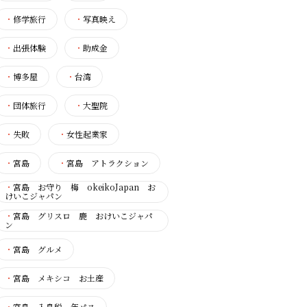
・
修学旅行
・
写真映え
・
出張体験
・
助成金
・
博多屋
・
台湾
・
団体旅行
・
大聖院
・
失敗
・
女性起業家
・
宮島
・
宮島 アトラクション
・
宮島 お守り 梅 okeikoJapan お
けいこジャパン
・
宮島 グリスロ 鹿 おけいこジャパ
ン
・
宮島 グルメ
・
宮島 メキシコ お土産
・
宮島 入島税 年パス