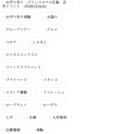
・
お守り作り プリンスホテル広島 正
月イベント okeikoJapan
・
お守り作り体験
・
お詣り
・
グループツアー
・
グルメ
・
コロナ
・
しゃもじ
・
ビジネスコンテスト
・
ファンクラブイベント
・
プライベート
・
メキシコ
・
メディア情報
・
リフレッシュ
・
ロープウェイ
・
わーすた
・
七夕
・
主婦
・
人材育成
・
仕事復帰
・
体験