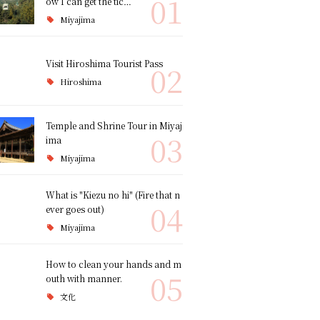
01
ow I can get the tic…
Miyajima
Visit Hiroshima Tourist Pass
02
Hiroshima
Temple and Shrine Tour in Miyaj
03
ima
Miyajima
What is "Kiezu no hi" (Fire that n
04
ever goes out)
Miyajima
How to clean your hands and m
05
outh with manner.
文化