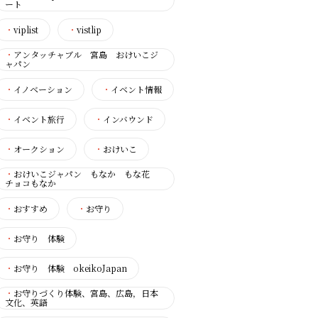
ート
・
viplist
・
vistlip
・
アンタッチャブル 宮島 おけいこジ
ャパン
・
イノベーション
・
イベント情報
・
イベント旅行
・
インバウンド
・
オークション
・
おけいこ
・
おけいこジャパン もなか もな花
チョコもなか
・
おすすめ
・
お守り
・
お守り 体験
・
お守り 体験 okeikoJapan
・
お守りづくり体験、宮島、広島，日本
文化、英語