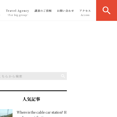
Travel Agency
講演のご依頼
お問い合わせ
アクセス
～
~For big group~
Access
人気記事
Where is the cable car station? H