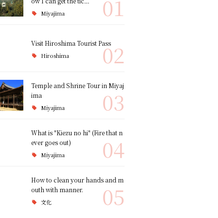
01
ow I can get the tic…
Miyajima
Visit Hiroshima Tourist Pass
02
Hiroshima
Temple and Shrine Tour in Miyaj
03
ima
Miyajima
What is "Kiezu no hi" (Fire that n
04
ever goes out)
Miyajima
How to clean your hands and m
05
outh with manner.
文化