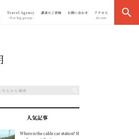
Travel Agency
講演のご依頼
お問い合わせ
アクセス
～
~For big group~
Access
月
人気記事
Where is the cable car station? H