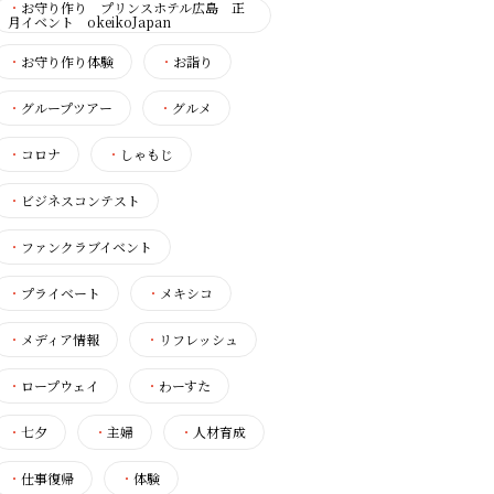
・
お守り作り プリンスホテル広島 正
月イベント okeikoJapan
・
お守り作り体験
・
お詣り
・
グループツアー
・
グルメ
・
コロナ
・
しゃもじ
・
ビジネスコンテスト
・
ファンクラブイベント
・
プライベート
・
メキシコ
・
メディア情報
・
リフレッシュ
・
ロープウェイ
・
わーすた
・
七夕
・
主婦
・
人材育成
・
仕事復帰
・
体験