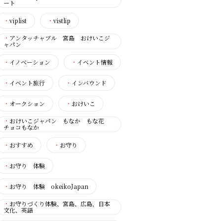
ート
・
viplist
・
vistlip
・
アンタッチャブル 宮島 おけいこジ
ャパン
・
イノベーション
・
イベント情報
・
イベント旅行
・
インバウンド
・
オークション
・
おけいこ
・
おけいこジャパン もなか もな花
チョコもなか
・
おすすめ
・
お守り
・
お守り 体験
・
お守り 体験 okeikoJapan
・
お守りづくり体験、宮島、広島，日本
文化、英語