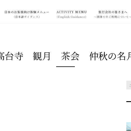
日本のお客様向け体験メニュー
ACTIVITY MENU
旅行会社の皆さまへ
（日本語ガイダンス）
（English Guidance）
～団体でのご利用について
高台寺 観月 茶会 仲秋の名