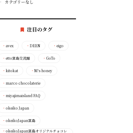
カテゴリーなし
注目のタグ
・
avex
・
DEEN
・
eigo
・
etto宮島交流館
・
GoTo
・
kitokat
・
M's honey
・
marco chocolaterie
・
miyajimaisland FAQ
・
okeiko Japan
・
okeikoJapan宮島
・
okeikoJapan宮島オリジナルチョコレ