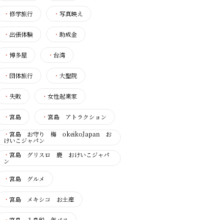
・
修学旅行
・
写真映え
・
出張体験
・
助成金
・
博多屋
・
台湾
・
団体旅行
・
大聖院
・
失敗
・
女性起業家
・
宮島
・
宮島 アトラクション
・
宮島 お守り 梅 okeikoJapan お
けいこジャパン
・
宮島 グリスロ 鹿 おけいこジャパ
ン
・
宮島 グルメ
・
宮島 メキシコ お土産
・
宮島 入島税 年パス