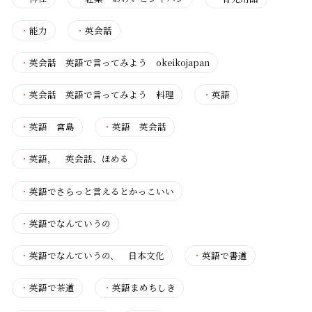
・
能力
・
英会話
・
英会話 英語で言ってみよう okeikojapan
・
英会話 英語で言ってみよう 料理
・
英語
・
英語 宮島
・
英語 英会話
・
英語， 英会話、ほめる
・
英語でさらっと言えるとかっこいい
・
英語でなんていうの
・
英語でなんていうの、 日本文化
・
英語で書道
・
英語で茶道
・
英語まめちしき