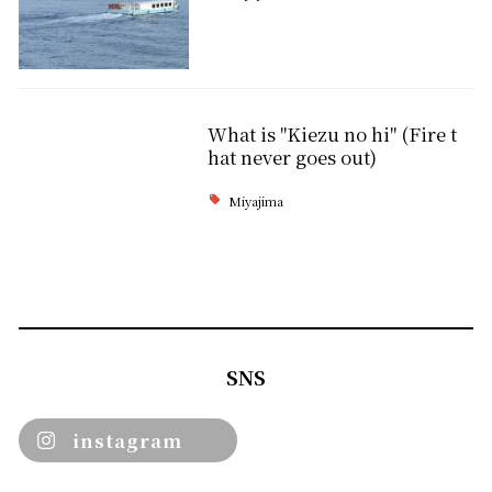
What is "Kiezu no hi" (Fire t
hat never goes out)
Miyajima
SNS
instagram