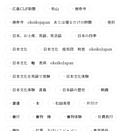
・
広島CLiP新聞
・
弥山
・
徳寿寺
・
徳寿寺 okeikojapan あとは寝るだけの時間
・
挫折
・
日本、お土産、英語、英会話
・
日本の四季
・
日本文化
・
日本文化 座布団 和室 okeikoJapan
・
日本文化 軸 表具 okeikoJapan
・
日本文化を英語で体験
・
日本文化体験
・
日本文化体験 宮島
・
日本語の歴史
・
映画
・
書道
・
本
・
松田美里
・
片付け
・
着付
・
着物 梅
・
着物体験
・
社員旅行
・
神社
・
紅葉 おけいこジャパン
・
育児用品