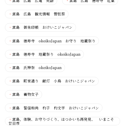
・
宮島 広島 広電 英語
・
宮島 広島 徳寿寺 紅葉
・
宮島 広島 観光情報 管弦蔡
・
宮島 御朱印帳 おけいこジャパン
・
宮島 徳寿寺 okeikoJapan お守り 地蔵祭り
・
宮島 徳寿寺 地蔵祭り okeikoJapan
・
宮島 氏神祭 okeikoJapan
・
宮島 町家通り 献灯 小鳥 おけいこジャパン
・
宮島 着物女子
・
宮島 誓信和尚 杓子 杓文字 おけいこジャパン
・
宮島，体験、お守りづくり、はつかいち再発見、 いまこそ
廿日市