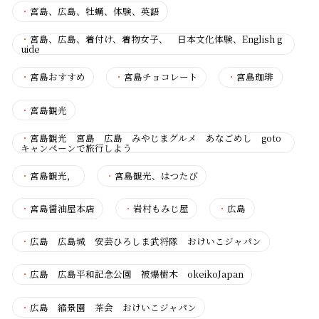
・
宮島、広島、牡蠣、体験、英語
・
宮島、広島、着付け、着物女子、 日本文化体験、English g
uide
・
宮島おすすめ
・
宮島チョコレート
・
宮島珈琲
・
宮島観光
・
宮島観光 宮島 広島 みやじまグルメ あなごめし goto
キャンペーンで旅行しよう
・
宮島観光，
・
宮島観光、はつたび
・
宮島醤油屋本店
・
岩村もみじ屋
・
広島
・
広島 広島城 安芸ひろしま武将隊 おけいこジャパン
・
広島 広島平和記念公園 被爆樹木 okeikoJapan
・
広島 縮景園 茶会 おけいこジャパン