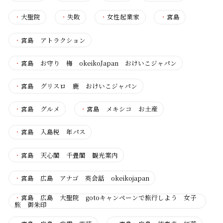
・
大聖院
・
失敗
・
女性起業家
・
宮島
・
宮島 アトラクション
・
宮島 お守り 梅 okeikoJapan おけいこジャパン
・
宮島 グリスロ 鹿 おけいこジャパン
・
宮島 グルメ
・
宮島 メキシコ お土産
・
宮島 入島税 年パス
・
宮島 天心閣 千畳閣 観光案内
・
宮島 広島 アナゴ 英会話 okeikojapan
・
宮島 広島 大聖院 gotoキャンペーンで旅行しよう 女子
旅 御朱印