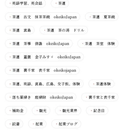
・
英語学習、英会話
・
茶道
・
茶道 古文 抹茶茶碗 okeikoJapan
・
茶道 夏茶碗
・
茶道 宮島
・
茶道 茶の湯 ドリル
・
茶道 茶事 俳諧 okeikoJapan
・
茶道 茶室 体験
・
茶道 蓋置 金子みすゞ okeikoJapan
・
茶道 裏千家 表千家 okeikojapan
・
茶道、英語、宮島、広島、女子旅、体験
・
茶道体験
・
落ち葉掃き 庭掃除 okeikoJapan
・
裏千家と表千家
・
補助金
・
観光
・
観光業界
・
記念日
・
読書
・
起業
・
起業ブログ