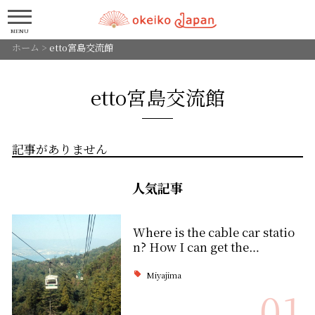
MENU
ホーム
>
etto宮島交流館
etto宮島交流館
記事がありません
人気記事
Where is the cable car statio
n? How I can get the…
Miyajima
01