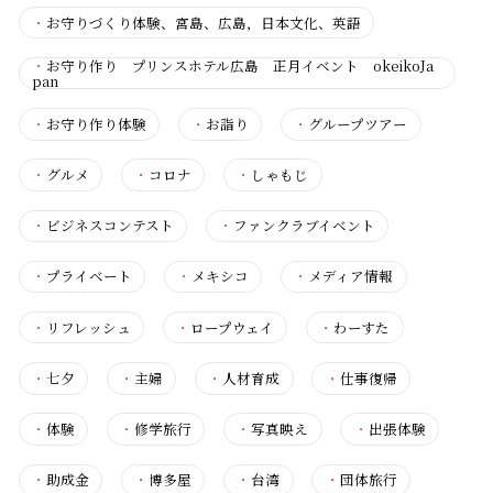
・
お守りづくり体験、宮島、広島，日本文化、英語
・
お守り作り プリンスホテル広島 正月イベント okeikoJa
pan
・
お守り作り体験
・
お詣り
・
グループツアー
・
グルメ
・
コロナ
・
しゃもじ
・
ビジネスコンテスト
・
ファンクラブイベント
・
プライベート
・
メキシコ
・
メディア情報
・
リフレッシュ
・
ロープウェイ
・
わーすた
・
七夕
・
主婦
・
人材育成
・
仕事復帰
・
体験
・
修学旅行
・
写真映え
・
出張体験
・
助成金
・
博多屋
・
台湾
・
団体旅行