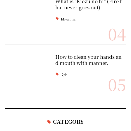
What is "Kiezu no hi" (Fire t
hat never goes out)
Miyajima
04
How to clean your hands an
d mouth with manner.
文化
05
CATEGORY