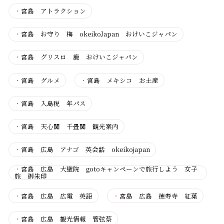
・
宮島 アトラクション
・
宮島 お守り 梅 okeikoJapan おけいこジャパン
・
宮島 グリスロ 鹿 おけいこジャパン
・
宮島 グルメ
・
宮島 メキシコ お土産
・
宮島 入島税 年パス
・
宮島 天心閣 千畳閣 観光案内
・
宮島 広島 アナゴ 英会話 okeikojapan
・
宮島 広島 大聖院 gotoキャンペーンで旅行しよう 女子
旅 御朱印
・
宮島 広島 広電 英語
・
宮島 広島 徳寿寺 紅葉
・
宮島 広島 観光情報 管弦蔡