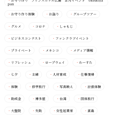
・
お守り作り プリンスホテル広島 正月イベント okeikoJa
pan
・
お守り作り体験
・
お詣り
・
グループツアー
・
グルメ
・
コロナ
・
しゃもじ
・
ビジネスコンテスト
・
ファンクラブイベント
・
プライベート
・
メキシコ
・
メディア情報
・
リフレッシュ
・
ロープウェイ
・
わーすた
・
七夕
・
主婦
・
人材育成
・
仕事復帰
・
体験
・
修学旅行
・
写真映え
・
出張体験
・
助成金
・
博多屋
・
台湾
・
団体旅行
・
大聖院
・
失敗
・
女性起業家
・
宮島