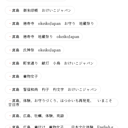
・
宮島 御朱印帳 おけいこジャパン
・
宮島 徳寿寺 okeikoJapan お守り 地蔵祭り
・
宮島 徳寿寺 地蔵祭り okeikoJapan
・
宮島 氏神祭 okeikoJapan
・
宮島 町家通り 献灯 小鳥 おけいこジャパン
・
宮島 着物女子
・
宮島 誓信和尚 杓子 杓文字 おけいこジャパン
・
宮島，体験、お守りづくり、はつかいち再発見、 いまこそ
廿日市
・
宮島、広島、牡蠣、体験、英語
・
宮島、広島、着付け、着物女子、 日本文化体験、English g