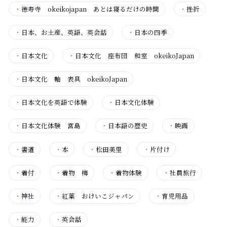
・
徳寿寺 okeikojapan あとは寝るだけの時間
・
挫折
・
日本、お土産、英語、英会話
・
日本の四季
・
日本文化
・
日本文化 座布団 和室 okeikoJapan
・
日本文化 軸 表具 okeikoJapan
・
日本文化を英語で体験
・
日本文化体験
・
日本文化体験 宮島
・
日本語の歴史
・
映画
・
書道
・
本
・
松田美里
・
片付け
・
着付
・
着物 梅
・
着物体験
・
社員旅行
・
神社
・
紅葉 おけいこジャパン
・
育児用品
・
能力
・
英会話