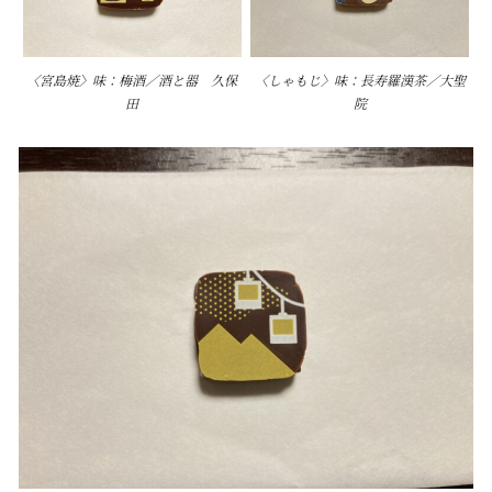
〈宮島焼〉味：梅酒／酒と器 久保
〈しゃもじ〉味：長寿羅漢茶／大聖
田
院