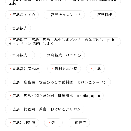
uide
・
宮島おすすめ
・
宮島チョコレート
・
宮島珈琲
・
宮島観光
・
宮島観光 宮島 広島 みやじまグルメ あなごめし goto
キャンペーンで旅行しよう
・
宮島観光，
・
宮島観光、はつたび
・
宮島醤油屋本店
・
岩村もみじ屋
・
広島
・
広島 広島城 安芸ひろしま武将隊 おけいこジャパン
・
広島 広島平和記念公園 被爆樹木 okeikoJapan
・
広島 縮景園 茶会 おけいこジャパン
・
広島CLiP新聞
・
弥山
・
徳寿寺