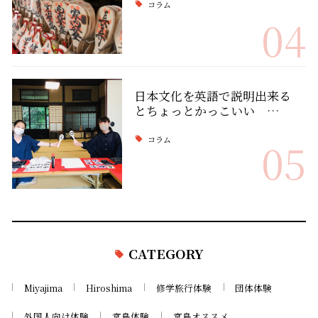
コラム
04
日本文化を英語で説明出来る
とちょっとかっこいい …
コラム
05
CATEGORY
Miyajima
Hiroshima
修学旅行体験
団体体験
外国人向け体験
宮島体験
宮島オススメ