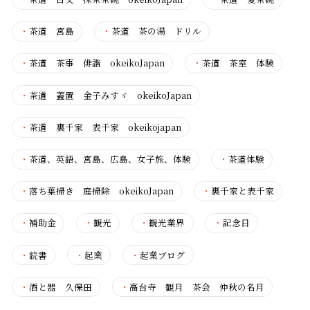
・
茶道 宮島
・
茶道 茶の湯 ドリル
・
茶道 茶事 俳諧 okeikoJapan
・
茶道 茶室 体験
・
茶道 蓋置 金子みすゞ okeikoJapan
・
茶道 裏千家 表千家 okeikojapan
・
茶道、英語、宮島、広島、女子旅、体験
・
茶道体験
・
落ち葉掃き 庭掃除 okeikoJapan
・
裏千家と表千家
・
補助金
・
観光
・
観光業界
・
記念日
・
読書
・
起業
・
起業ブログ
・
酒と器 久保田
・
高台寺 観月 茶会 仲秋の名月