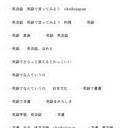
・
英会話 英語で言ってみよう okeikojapan
・
英会話 英語で言ってみよう 料理
・
英語
・
英語 宮島
・
英語 英会話
・
英語， 英会話、ほめる
・
英語でさらっと言えるとかっこいい
・
英語でなんていうの
・
英語でなんていうの、 日本文化
・
英語で書道
・
英語で茶道
・
英語まめちしき
・
英語学習、英会話
・
茶道
・
茶道 古文 抹茶茶碗 okeikoJapan
・
茶道 夏茶碗