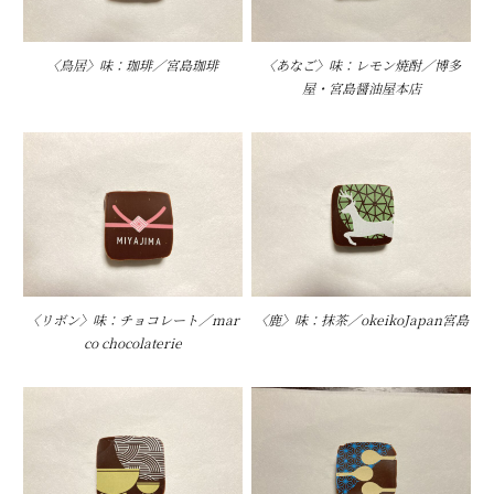
〈鳥居〉味：珈琲／宮島珈琲
〈あなご〉味：レモン焼酎／博多
屋・宮島醤油屋本店
〈リボン〉味：チョコレート／mar
〈鹿〉味：抹茶／okeikoJapan宮島
co chocolaterie