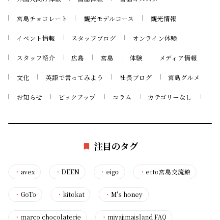
宮島チョコレート
観光モデルコース
観光情報
イベント情報
スタッフブログ
オンライン体験
スタッフ紹介
広島
宮島
体験
メディア情報
文化
英語で言ってみよう
社長ブログ
宮島グルメ
お知らせ
ピックアップ
コラム
カテゴリーなし
注目のタグ
・
avex
・
DEEN
・
eigo
・
etto宮島交流館
・
GoTo
・
kitokat
・
M's honey
・
marco chocolaterie
・
miyajimaisland FAQ