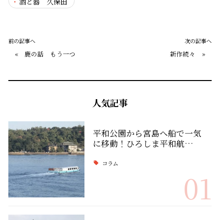
酒と器 久保田
前の記事へ
次の記事へ
«
鹿の話 もう一つ
新作続々
»
人気記事
平和公園から宮島へ船で一気
に移動！ひろしま平和航…
コラム
01