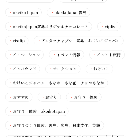
・
okeiko Japan
・
okeikoJapan宮島
・
okeikoJapan宮島オリジナルチョコレート
・
viplist
・
vistlip
・
アンタッチャブル 宮島 おけいこジャパン
・
イノベーション
・
イベント情報
・
イベント旅行
・
インバウンド
・
オークション
・
おけいこ
・
おけいこジャパン もなか もな花 チョコもなか
・
おすすめ
・
お守り
・
お守り 体験
・
お守り 体験 okeikoJapan
・
お守りづくり体験、宮島、広島，日本文化、英語