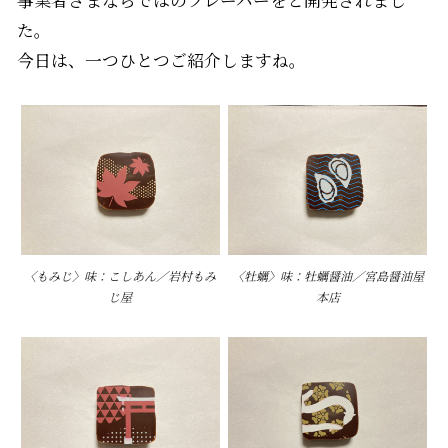
事業者さまならではのフレーバーをと開発されまし
た。
今日は、一つひとつご紹介しますね。
〈もみじ〉味：こしあん／岩村もみ
〈牡蠣〉味：牡蠣醤油／宮島醤油屋
じ屋
本店