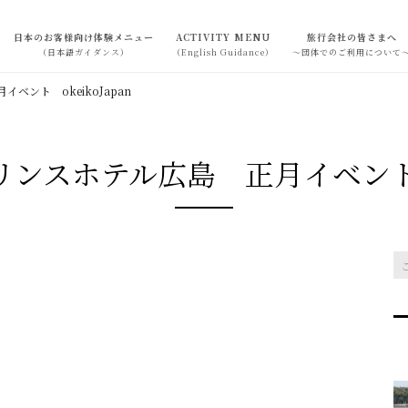
日本のお客様向け体験メニュー
ACTIVITY MENU
旅行会社の皆さまへ
（日本語ガイダンス）
（English Guidance）
～団体でのご利用について
ント okeikoJapan
ンスホテル広島 正月イベント ok