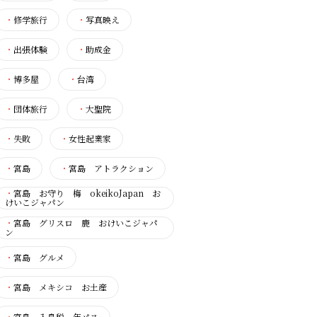
・
修学旅行
・
写真映え
・
出張体験
・
助成金
・
博多屋
・
台湾
・
団体旅行
・
大聖院
・
失敗
・
女性起業家
・
宮島
・
宮島 アトラクション
・
宮島 お守り 梅 okeikoJapan お
けいこジャパン
・
宮島 グリスロ 鹿 おけいこジャパ
ン
・
宮島 グルメ
・
宮島 メキシコ お土産
・
宮島 入島税 年パス