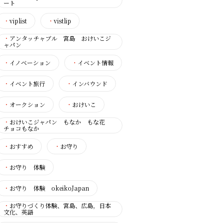
ート
・
viplist
・
vistlip
・
アンタッチャブル 宮島 おけいこジ
ャパン
・
イノベーション
・
イベント情報
・
イベント旅行
・
インバウンド
・
オークション
・
おけいこ
・
おけいこジャパン もなか もな花
チョコもなか
・
おすすめ
・
お守り
・
お守り 体験
・
お守り 体験 okeikoJapan
・
お守りづくり体験、宮島、広島，日本
文化、英語