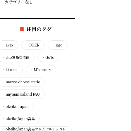
カテゴリーなし
注目のタグ
・
avex
・
DEEN
・
eigo
・
etto宮島交流館
・
GoTo
・
kitokat
・
M's honey
・
marco chocolaterie
・
miyajimaisland FAQ
・
okeiko Japan
・
okeikoJapan宮島
・
okeikoJapan宮島オリジナルチョコレ