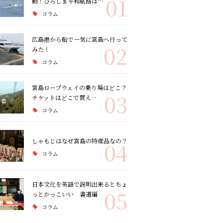
01
動！ひろしま平和航路は…
コラム
広島港から船で一気に宮島へ行って
02
みた！
コラム
宮島ロープウェイの乗り場はどこ？
03
チケットはどこで買え…
コラム
しゃもじはなぜ宮島の特産品なの？
04
コラム
日本文化を英語で説明出来るとちょ
05
っとかっこいい 書道編
コラム