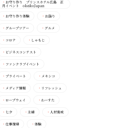
・
お守り作り プリンスホテル広島 正
月イベント okeikoJapan
・
お守り作り体験
・
お詣り
・
グループツアー
・
グルメ
・
コロナ
・
しゃもじ
・
ビジネスコンテスト
・
ファンクラブイベント
・
プライベート
・
メキシコ
・
メディア情報
・
リフレッシュ
・
ロープウェイ
・
わーすた
・
七夕
・
主婦
・
人材育成
・
仕事復帰
・
体験