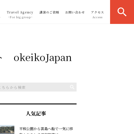
Travel Agency
講演のご依頼
お問い合わせ
アクセス
～
~For big group~
Access
eikoJapan
人気記事
平和公園から宮島へ船で一気に移