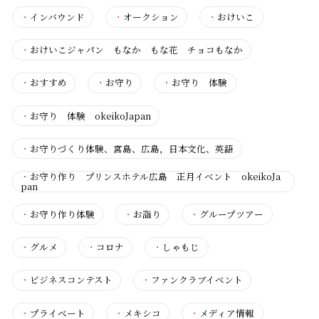
・
インバウンド
・
オークション
・
おけいこ
・
おけいこジャパン もなか もな花 チョコもなか
・
おすすめ
・
お守り
・
お守り 体験
・
お守り 体験 okeikoJapan
・
お守りづくり体験、宮島、広島，日本文化、英語
・
お守り作り プリンスホテル広島 正月イベント okeikoJa
pan
・
お守り作り体験
・
お詣り
・
グループツアー
・
グルメ
・
コロナ
・
しゃもじ
・
ビジネスコンテスト
・
ファンクラブイベント
・
プライベート
・
メキシコ
・
メディア情報