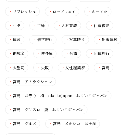
・
リフレッシュ
・
ロープウェイ
・
わーすた
・
七夕
・
主婦
・
人材育成
・
仕事復帰
・
体験
・
修学旅行
・
写真映え
・
出張体験
・
助成金
・
博多屋
・
台湾
・
団体旅行
・
大聖院
・
失敗
・
女性起業家
・
宮島
・
宮島 アトラクション
・
宮島 お守り 梅 okeikoJapan おけいこジャパン
・
宮島 グリスロ 鹿 おけいこジャパン
・
宮島 グルメ
・
宮島 メキシコ お土産