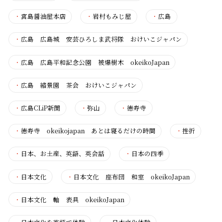
・
宮島醤油屋本店
・
岩村もみじ屋
・
広島
・
広島 広島城 安芸ひろしま武将隊 おけいこジャパン
・
広島 広島平和記念公園 被爆樹木 okeikoJapan
・
広島 縮景園 茶会 おけいこジャパン
・
広島CLiP新聞
・
弥山
・
徳寿寺
・
徳寿寺 okeikojapan あとは寝るだけの時間
・
挫折
・
日本、お土産、英語、英会話
・
日本の四季
・
日本文化
・
日本文化 座布団 和室 okeikoJapan
・
日本文化 軸 表具 okeikoJapan