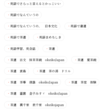
・
英語でさらっと言えるとかっこいい
・
英語でなんていうの
・
英語でなんていうの、 日本文化
・
英語で書道
・
英語で茶道
・
英語まめちしき
・
英語学習、英会話
・
茶道
・
茶道 古文 抹茶茶碗 okeikoJapan
・
茶道 夏茶碗
・
茶道 宮島
・
茶道 茶の湯 ドリル
・
茶道 茶事 俳諧 okeikoJapan
・
茶道 茶室 体験
・
茶道 蓋置 金子みすゞ okeikoJapan
・
茶道 裏千家 表千家 okeikojapan