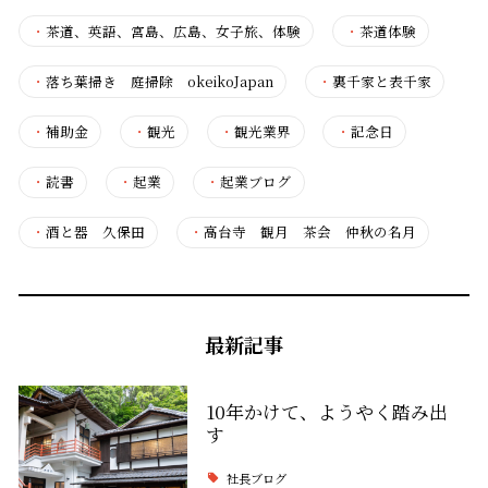
・
茶道、英語、宮島、広島、女子旅、体験
・
茶道体験
・
落ち葉掃き 庭掃除 okeikoJapan
・
裏千家と表千家
・
補助金
・
観光
・
観光業界
・
記念日
・
読書
・
起業
・
起業ブログ
・
酒と器 久保田
・
高台寺 観月 茶会 仲秋の名月
最新記事
10年かけて、ようやく踏み出
す
社長ブログ