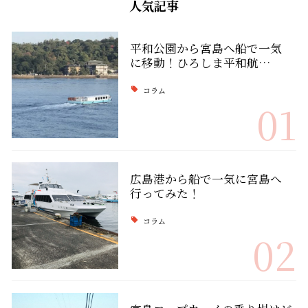
人気記事
平和公園から宮島へ船で一気
に移動！ひろしま平和航…
コラム
01
広島港から船で一気に宮島へ
行ってみた！
コラム
02