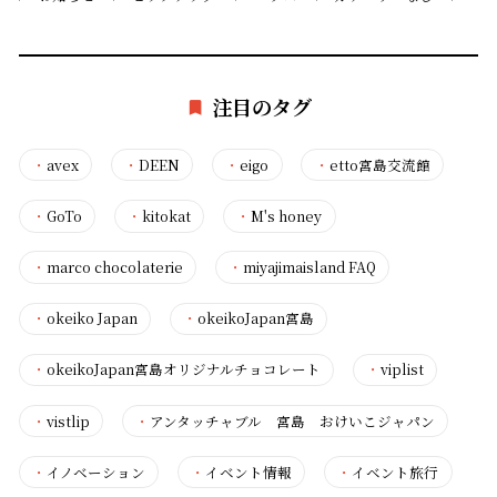
注目のタグ
・
avex
・
DEEN
・
eigo
・
etto宮島交流館
・
GoTo
・
kitokat
・
M's honey
・
marco chocolaterie
・
miyajimaisland FAQ
・
okeiko Japan
・
okeikoJapan宮島
・
okeikoJapan宮島オリジナルチョコレート
・
viplist
・
vistlip
・
アンタッチャブル 宮島 おけいこジャパン
・
イノベーション
・
イベント情報
・
イベント旅行