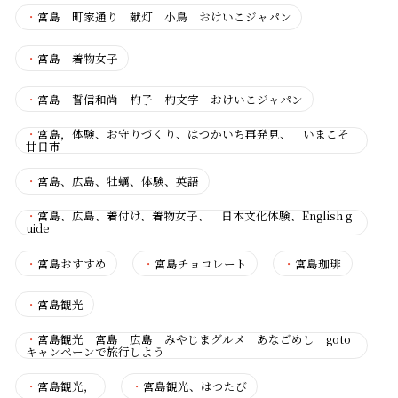
・
宮島 町家通り 献灯 小鳥 おけいこジャパン
・
宮島 着物女子
・
宮島 誓信和尚 杓子 杓文字 おけいこジャパン
・
宮島，体験、お守りづくり、はつかいち再発見、 いまこそ
廿日市
・
宮島、広島、牡蠣、体験、英語
・
宮島、広島、着付け、着物女子、 日本文化体験、English g
uide
・
宮島おすすめ
・
宮島チョコレート
・
宮島珈琲
・
宮島観光
・
宮島観光 宮島 広島 みやじまグルメ あなごめし goto
キャンペーンで旅行しよう
・
宮島観光，
・
宮島観光、はつたび