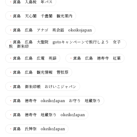
・
宮島 入島税 年パス
・
宮島 天心閣 千畳閣 観光案内
・
宮島 広島 アナゴ 英会話 okeikojapan
・
宮島 広島 大聖院 gotoキャンペーンで旅行しよう 女子
旅 御朱印
・
宮島 広島 広電 英語
・
宮島 広島 徳寿寺 紅葉
・
宮島 広島 観光情報 管弦蔡
・
宮島 御朱印帳 おけいこジャパン
・
宮島 徳寿寺 okeikoJapan お守り 地蔵祭り
・
宮島 徳寿寺 地蔵祭り okeikoJapan
・
宮島 氏神祭 okeikoJapan