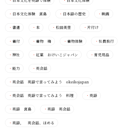
・
日本文化を英語で体験
・
日本文化体験
・
日本文化体験 宮島
・
日本語の歴史
・
映画
・
書道
・
本
・
松田美里
・
片付け
・
着付
・
着物 梅
・
着物体験
・
社員旅行
・
神社
・
紅葉 おけいこジャパン
・
育児用品
・
能力
・
英会話
・
英会話 英語で言ってみよう okeikojapan
・
英会話 英語で言ってみよう 料理
・
英語
・
英語 宮島
・
英語 英会話
・
英語， 英会話、ほめる