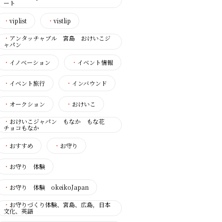
ート
・
viplist
・
vistlip
・
アンタッチャブル 宮島 おけいこジ
ャパン
・
イノベーション
・
イベント情報
・
イベント旅行
・
インバウンド
・
オークション
・
おけいこ
・
おけいこジャパン もなか もな花
チョコもなか
・
おすすめ
・
お守り
・
お守り 体験
・
お守り 体験 okeikoJapan
・
お守りづくり体験、宮島、広島，日本
文化、英語