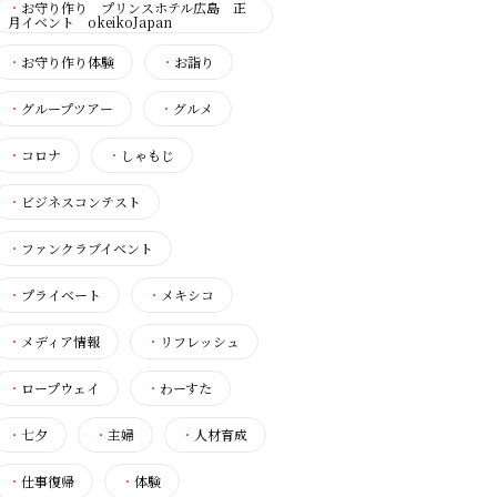
・
お守り作り プリンスホテル広島 正
月イベント okeikoJapan
・
お守り作り体験
・
お詣り
・
グループツアー
・
グルメ
・
コロナ
・
しゃもじ
・
ビジネスコンテスト
・
ファンクラブイベント
・
プライベート
・
メキシコ
・
メディア情報
・
リフレッシュ
・
ロープウェイ
・
わーすた
・
七夕
・
主婦
・
人材育成
・
仕事復帰
・
体験