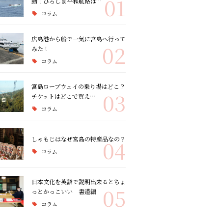
01
動！ひろしま平和航路は…
コラム
広島港から船で一気に宮島へ行って
02
みた！
コラム
宮島ロープウェイの乗り場はどこ？
03
チケットはどこで買え…
コラム
しゃもじはなぜ宮島の特産品なの？
04
コラム
日本文化を英語で説明出来るとちょ
05
っとかっこいい 書道編
コラム