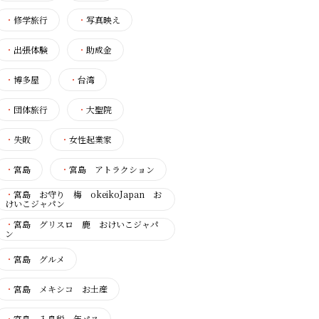
・
修学旅行
・
写真映え
・
出張体験
・
助成金
・
博多屋
・
台湾
・
団体旅行
・
大聖院
・
失敗
・
女性起業家
・
宮島
・
宮島 アトラクション
・
宮島 お守り 梅 okeikoJapan お
けいこジャパン
・
宮島 グリスロ 鹿 おけいこジャパ
ン
・
宮島 グルメ
・
宮島 メキシコ お土産
・
宮島 入島税 年パス