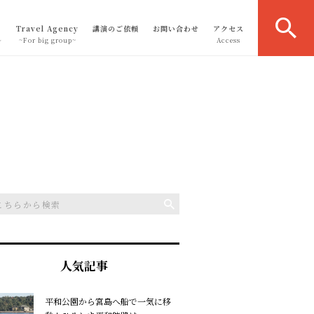
Travel Agency
講演のご依頼
お問い合わせ
アクセス
～
~For big group~
Access
人気記事
平和公園から宮島へ船で一気に移