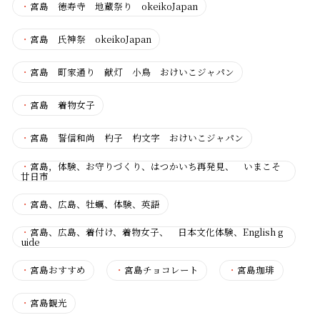
・
宮島 徳寿寺 地蔵祭り okeikoJapan
・
宮島 氏神祭 okeikoJapan
・
宮島 町家通り 献灯 小鳥 おけいこジャパン
・
宮島 着物女子
・
宮島 誓信和尚 杓子 杓文字 おけいこジャパン
・
宮島，体験、お守りづくり、はつかいち再発見、 いまこそ
廿日市
・
宮島、広島、牡蠣、体験、英語
・
宮島、広島、着付け、着物女子、 日本文化体験、English g
uide
・
宮島おすすめ
・
宮島チョコレート
・
宮島珈琲
・
宮島観光