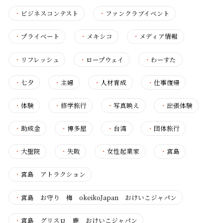
・
ビジネスコンテスト
・
ファンクラブイベント
・
プライベート
・
メキシコ
・
メディア情報
・
リフレッシュ
・
ロープウェイ
・
わーすた
・
七夕
・
主婦
・
人材育成
・
仕事復帰
・
体験
・
修学旅行
・
写真映え
・
出張体験
・
助成金
・
博多屋
・
台湾
・
団体旅行
・
大聖院
・
失敗
・
女性起業家
・
宮島
・
宮島 アトラクション
・
宮島 お守り 梅 okeikoJapan おけいこジャパン
・
宮島 グリスロ 鹿 おけいこジャパン