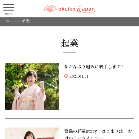
MENU
ホーム
>
起業
起業
新たな取り組みに着手します！
2021.01.31
宮島の起業story はじまりは「お
けいこハウス」～…