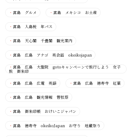
・
宮島 グルメ
・
宮島 メキシコ お土産
・
宮島 入島税 年パス
・
宮島 天心閣 千畳閣 観光案内
・
宮島 広島 アナゴ 英会話 okeikojapan
・
宮島 広島 大聖院 gotoキャンペーンで旅行しよう 女子
旅 御朱印
・
宮島 広島 広電 英語
・
宮島 広島 徳寿寺 紅葉
・
宮島 広島 観光情報 管弦蔡
・
宮島 御朱印帳 おけいこジャパン
・
宮島 徳寿寺 okeikoJapan お守り 地蔵祭り