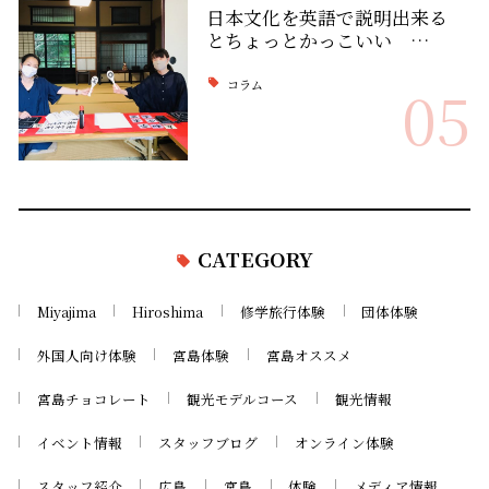
日本文化を英語で説明出来る
とちょっとかっこいい …
コラム
05
CATEGORY
Miyajima
Hiroshima
修学旅行体験
団体体験
外国人向け体験
宮島体験
宮島オススメ
宮島チョコレート
観光モデルコース
観光情報
イベント情報
スタッフブログ
オンライン体験
スタッフ紹介
広島
宮島
体験
メディア情報