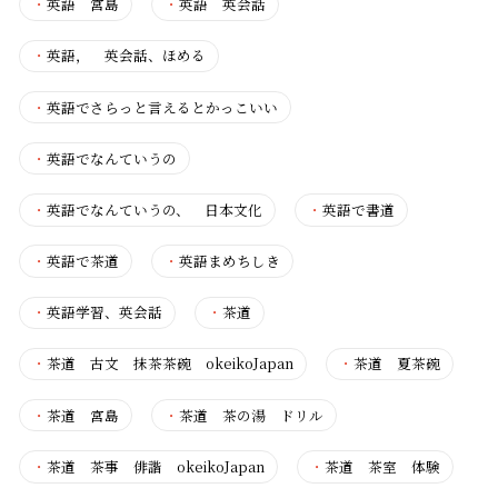
・
英語 宮島
・
英語 英会話
・
英語， 英会話、ほめる
・
英語でさらっと言えるとかっこいい
・
英語でなんていうの
・
英語でなんていうの、 日本文化
・
英語で書道
・
英語で茶道
・
英語まめちしき
・
英語学習、英会話
・
茶道
・
茶道 古文 抹茶茶碗 okeikoJapan
・
茶道 夏茶碗
・
茶道 宮島
・
茶道 茶の湯 ドリル
・
茶道 茶事 俳諧 okeikoJapan
・
茶道 茶室 体験