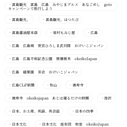
・
宮島観光 宮島 広島 みやじまグルメ あなごめし goto
キャンペーンで旅行しよう
・
宮島観光，
・
宮島観光、はつたび
・
宮島醤油屋本店
・
岩村もみじ屋
・
広島
・
広島 広島城 安芸ひろしま武将隊 おけいこジャパン
・
広島 広島平和記念公園 被爆樹木 okeikoJapan
・
広島 縮景園 茶会 おけいこジャパン
・
広島CLiP新聞
・
弥山
・
徳寿寺
・
徳寿寺 okeikojapan あとは寝るだけの時間
・
挫折
・
日本、お土産、英語、英会話
・
日本の四季
・
日本文化
・
日本文化 座布団 和室 okeikoJapan