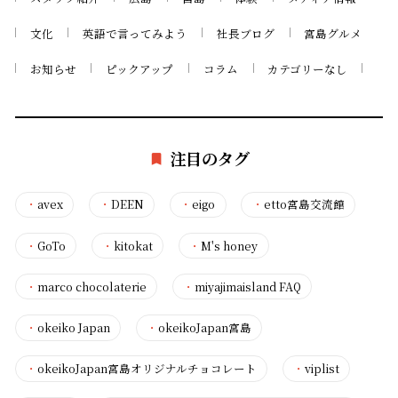
文化
英語で言ってみよう
社長ブログ
宮島グルメ
お知らせ
ピックアップ
コラム
カテゴリーなし
注目のタグ
・
avex
・
DEEN
・
eigo
・
etto宮島交流館
・
GoTo
・
kitokat
・
M's honey
・
marco chocolaterie
・
miyajimaisland FAQ
・
okeiko Japan
・
okeikoJapan宮島
・
okeikoJapan宮島オリジナルチョコレート
・
viplist