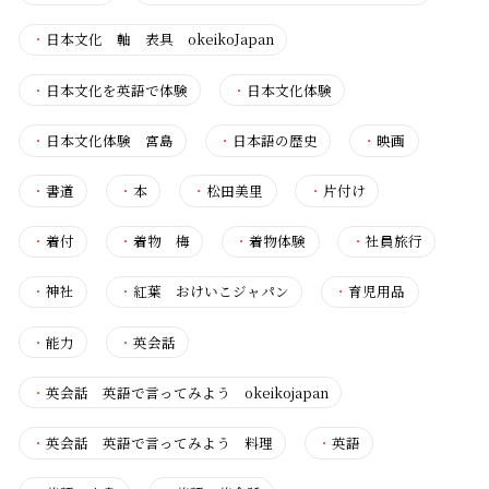
・
日本文化 軸 表具 okeikoJapan
・
日本文化を英語で体験
・
日本文化体験
・
日本文化体験 宮島
・
日本語の歴史
・
映画
・
書道
・
本
・
松田美里
・
片付け
・
着付
・
着物 梅
・
着物体験
・
社員旅行
・
神社
・
紅葉 おけいこジャパン
・
育児用品
・
能力
・
英会話
・
英会話 英語で言ってみよう okeikojapan
・
英会話 英語で言ってみよう 料理
・
英語