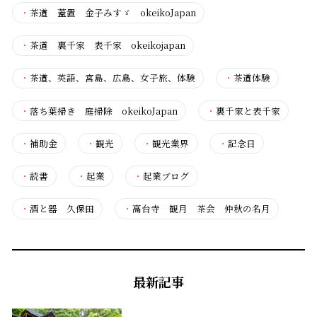
・
茶道 蓋置 金子みすゞ okeikoJapan
・
茶道 裏千家 表千家 okeikojapan
・
茶道、英語、宮島、広島、女子旅、体験
・
茶道体験
・
落ち葉掃き 庭掃除 okeikoJapan
・
裏千家と表千家
・
補助金
・
観光
・
観光業界
・
記念日
・
読書
・
起業
・
起業ブログ
・
酒と器 久保田
・
高台寺 観月 茶会 仲秋の名月
最新記事