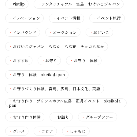
・
vistlip
・
アンタッチャブル 宮島 おけいこジャパン
・
イノベーション
・
イベント情報
・
イベント旅行
・
インバウンド
・
オークション
・
おけいこ
・
おけいこジャパン もなか もな花 チョコもなか
・
おすすめ
・
お守り
・
お守り 体験
・
お守り 体験 okeikoJapan
・
お守りづくり体験、宮島、広島，日本文化、英語
・
お守り作り プリンスホテル広島 正月イベント okeikoJa
pan
・
お守り作り体験
・
お詣り
・
グループツアー
・
グルメ
・
コロナ
・
しゃもじ