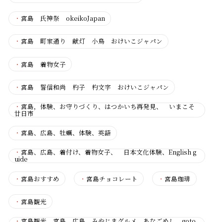
・
宮島 氏神祭 okeikoJapan
・
宮島 町家通り 献灯 小鳥 おけいこジャパン
・
宮島 着物女子
・
宮島 誓信和尚 杓子 杓文字 おけいこジャパン
・
宮島，体験、お守りづくり、はつかいち再発見、 いまこそ
廿日市
・
宮島、広島、牡蠣、体験、英語
・
宮島、広島、着付け、着物女子、 日本文化体験、English g
uide
・
宮島おすすめ
・
宮島チョコレート
・
宮島珈琲
・
宮島観光
・
宮島観光 宮島 広島 みやじまグルメ あなごめし goto