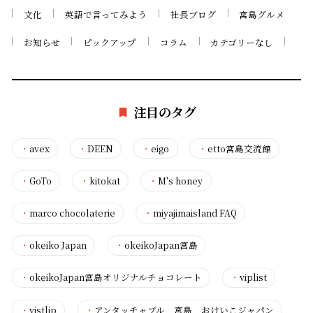
文化
英語で言ってみよう
社長ブログ
宮島グルメ
お知らせ
ピックアップ
コラム
カテゴリーなし
注目のタグ
・
avex
・
DEEN
・
eigo
・
etto宮島交流館
・
GoTo
・
kitokat
・
M's honey
・
marco chocolaterie
・
miyajimaisland FAQ
・
okeiko Japan
・
okeikoJapan宮島
・
okeikoJapan宮島オリジナルチョコレート
・
viplist
・
vistlip
・
アンタッチャブル 宮島 おけいこジャパン