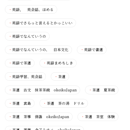
・
英語， 英会話、ほめる
・
英語でさらっと言えるとかっこいい
・
英語でなんていうの
・
英語でなんていうの、 日本文化
・
英語で書道
・
英語で茶道
・
英語まめちしき
・
英語学習、英会話
・
茶道
・
茶道 古文 抹茶茶碗 okeikoJapan
・
茶道 夏茶碗
・
茶道 宮島
・
茶道 茶の湯 ドリル
・
茶道 茶事 俳諧 okeikoJapan
・
茶道 茶室 体験
・
茶道 蓋置 金子みすゞ okeikoJapan