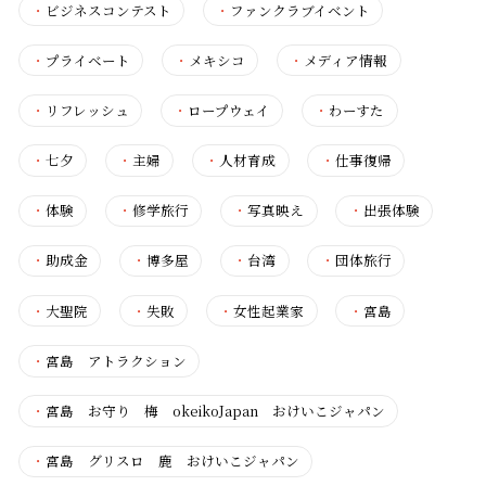
・
ビジネスコンテスト
・
ファンクラブイベント
・
プライベート
・
メキシコ
・
メディア情報
・
リフレッシュ
・
ロープウェイ
・
わーすた
・
七夕
・
主婦
・
人材育成
・
仕事復帰
・
体験
・
修学旅行
・
写真映え
・
出張体験
・
助成金
・
博多屋
・
台湾
・
団体旅行
・
大聖院
・
失敗
・
女性起業家
・
宮島
・
宮島 アトラクション
・
宮島 お守り 梅 okeikoJapan おけいこジャパン
・
宮島 グリスロ 鹿 おけいこジャパン