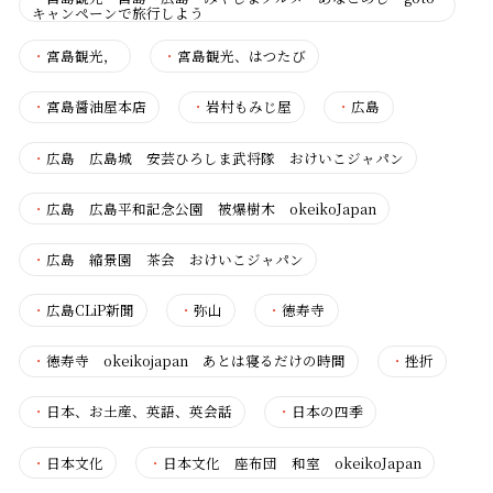
キャンペーンで旅行しよう
・
宮島観光，
・
宮島観光、はつたび
・
宮島醤油屋本店
・
岩村もみじ屋
・
広島
・
広島 広島城 安芸ひろしま武将隊 おけいこジャパン
・
広島 広島平和記念公園 被爆樹木 okeikoJapan
・
広島 縮景園 茶会 おけいこジャパン
・
広島CLiP新聞
・
弥山
・
徳寿寺
・
徳寿寺 okeikojapan あとは寝るだけの時間
・
挫折
・
日本、お土産、英語、英会話
・
日本の四季
・
日本文化
・
日本文化 座布団 和室 okeikoJapan