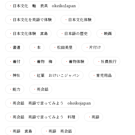
・
日本文化 軸 表具 okeikoJapan
・
日本文化を英語で体験
・
日本文化体験
・
日本文化体験 宮島
・
日本語の歴史
・
映画
・
書道
・
本
・
松田美里
・
片付け
・
着付
・
着物 梅
・
着物体験
・
社員旅行
・
神社
・
紅葉 おけいこジャパン
・
育児用品
・
能力
・
英会話
・
英会話 英語で言ってみよう okeikojapan
・
英会話 英語で言ってみよう 料理
・
英語
・
英語 宮島
・
英語 英会話