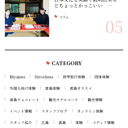
とちょっとかっこいい …
コラム
05
CATEGORY
Miyajima
Hiroshima
修学旅行体験
団体体験
外国人向け体験
宮島体験
宮島オススメ
宮島チョコレート
観光モデルコース
観光情報
イベント情報
スタッフブログ
オンライン体験
スタッフ紹介
広島
宮島
体験
メディア情報