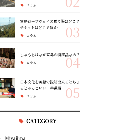
02
コラム
宮島ロープウェイの乗り場はどこ？
03
チケットはどこで買え…
コラム
しゃもじはなぜ宮島の特産品なの？
04
コラム
日本文化を英語で説明出来るとちょ
05
っとかっこいい 書道編
コラム
CATEGORY
Miyajima