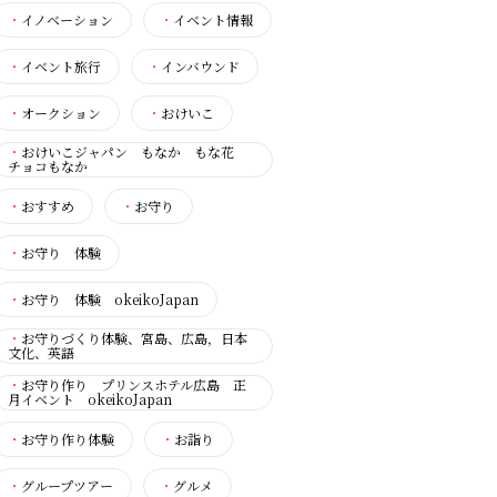
・
イノベーション
・
イベント情報
・
イベント旅行
・
インバウンド
・
オークション
・
おけいこ
・
おけいこジャパン もなか もな花
チョコもなか
・
おすすめ
・
お守り
・
お守り 体験
・
お守り 体験 okeikoJapan
・
お守りづくり体験、宮島、広島，日本
文化、英語
・
お守り作り プリンスホテル広島 正
月イベント okeikoJapan
・
お守り作り体験
・
お詣り
・
グループツアー
・
グルメ