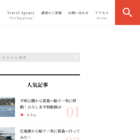
Travel Agency
講演のご依頼
お問い合わせ
アクセス
～
~For big group~
Access
人気記事
平和公園から宮島へ船で一気に移
01
動！ひろしま平和航路は…
コラム
広島港から船で一気に宮島へ行って
みた！