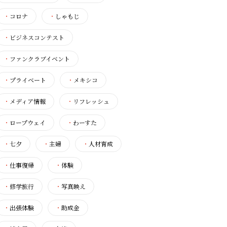
・
コロナ
・
しゃもじ
・
ビジネスコンテスト
・
ファンクラブイベント
・
プライベート
・
メキシコ
・
メディア情報
・
リフレッシュ
・
ロープウェイ
・
わーすた
・
七夕
・
主婦
・
人材育成
・
仕事復帰
・
体験
・
修学旅行
・
写真映え
・
出張体験
・
助成金