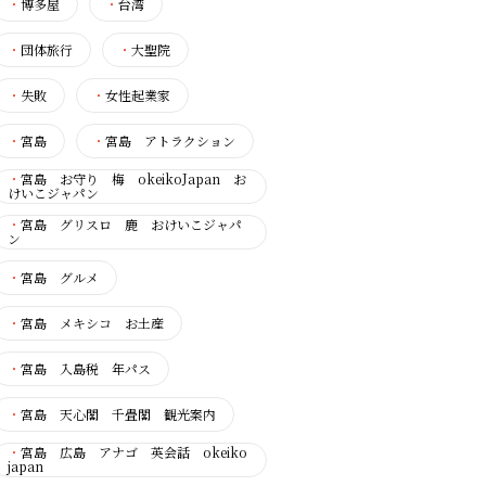
・
博多屋
・
台湾
・
団体旅行
・
大聖院
・
失敗
・
女性起業家
・
宮島
・
宮島 アトラクション
・
宮島 お守り 梅 okeikoJapan お
けいこジャパン
・
宮島 グリスロ 鹿 おけいこジャパ
ン
・
宮島 グルメ
・
宮島 メキシコ お土産
・
宮島 入島税 年パス
・
宮島 天心閣 千畳閣 観光案内
・
宮島 広島 アナゴ 英会話 okeiko
japan