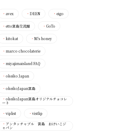
・
avex
・
DEEN
・
eigo
・
etto宮島交流館
・
GoTo
・
kitokat
・
M's honey
・
marco chocolaterie
・
miyajimaisland FAQ
・
okeiko Japan
・
okeikoJapan宮島
・
okeikoJapan宮島オリジナルチョコレ
ート
・
viplist
・
vistlip
・
アンタッチャブル 宮島 おけいこジ
ャパン