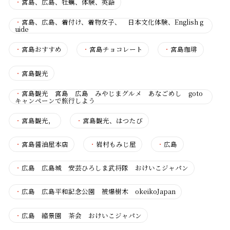
・
宮島、広島、牡蠣、体験、英語
・
宮島、広島、着付け、着物女子、 日本文化体験、English g
uide
・
宮島おすすめ
・
宮島チョコレート
・
宮島珈琲
・
宮島観光
・
宮島観光 宮島 広島 みやじまグルメ あなごめし goto
キャンペーンで旅行しよう
・
宮島観光，
・
宮島観光、はつたび
・
宮島醤油屋本店
・
岩村もみじ屋
・
広島
・
広島 広島城 安芸ひろしま武将隊 おけいこジャパン
・
広島 広島平和記念公園 被爆樹木 okeikoJapan
・
広島 縮景園 茶会 おけいこジャパン