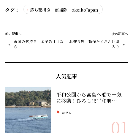
タグ：
落ち葉掃き 庭掃除 okeikoJapan
前の記事へ
次の記事へ
蓋置の気持ち 金子みすゞな
お守り袋 新作たくさん仲間
«
»
ら
入り
人気記事
平和公園から宮島へ船で一気
に移動！ひろしま平和航…
コラム
01