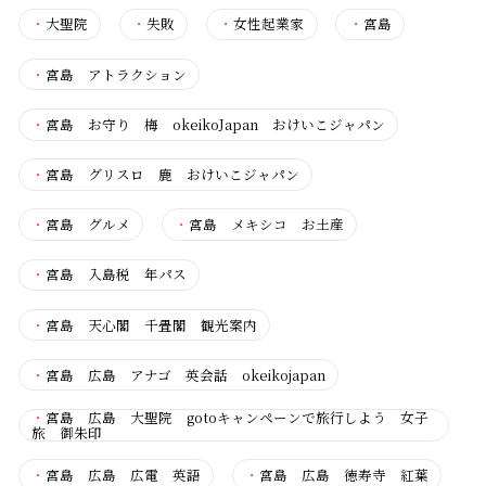
・
大聖院
・
失敗
・
女性起業家
・
宮島
・
宮島 アトラクション
・
宮島 お守り 梅 okeikoJapan おけいこジャパン
・
宮島 グリスロ 鹿 おけいこジャパン
・
宮島 グルメ
・
宮島 メキシコ お土産
・
宮島 入島税 年パス
・
宮島 天心閣 千畳閣 観光案内
・
宮島 広島 アナゴ 英会話 okeikojapan
・
宮島 広島 大聖院 gotoキャンペーンで旅行しよう 女子
旅 御朱印
・
宮島 広島 広電 英語
・
宮島 広島 徳寿寺 紅葉