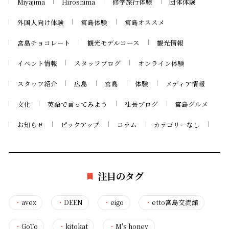
Miyajima
Hiroshima
修学旅行体験
団体体験
外国人向け体験
宮島体験
宮島オススメ
宮島チョコレート
観光モデルコース
観光情報
イベント情報
スタッフブログ
オンライン体験
スタッフ紹介
広島
宮島
体験
メディア情報
文化
英語で言ってみよう
社長ブログ
宮島グルメ
お知らせ
ピックアップ
コラム
カテゴリーなし
注目のタグ
・
avex
・
DEEN
・
eigo
・
etto宮島交流館
・
GoTo
・
kitokat
・
M's honey