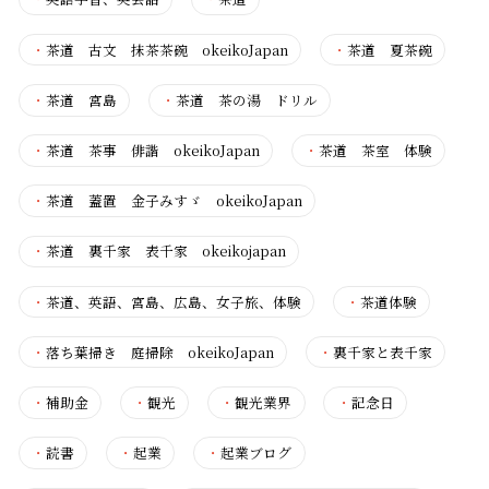
・
茶道 古文 抹茶茶碗 okeikoJapan
・
茶道 夏茶碗
・
茶道 宮島
・
茶道 茶の湯 ドリル
・
茶道 茶事 俳諧 okeikoJapan
・
茶道 茶室 体験
・
茶道 蓋置 金子みすゞ okeikoJapan
・
茶道 裏千家 表千家 okeikojapan
・
茶道、英語、宮島、広島、女子旅、体験
・
茶道体験
・
落ち葉掃き 庭掃除 okeikoJapan
・
裏千家と表千家
・
補助金
・
観光
・
観光業界
・
記念日
・
読書
・
起業
・
起業ブログ