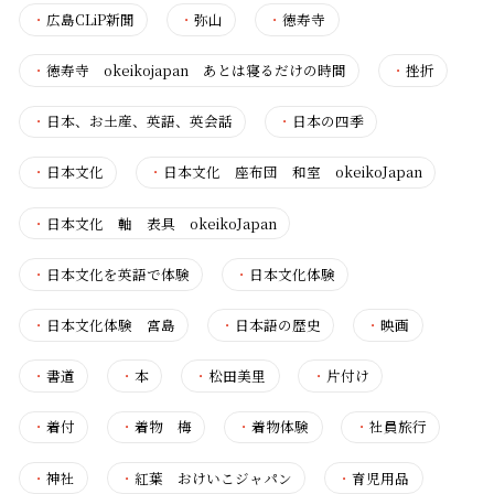
・
広島CLiP新聞
・
弥山
・
徳寿寺
・
徳寿寺 okeikojapan あとは寝るだけの時間
・
挫折
・
日本、お土産、英語、英会話
・
日本の四季
・
日本文化
・
日本文化 座布団 和室 okeikoJapan
・
日本文化 軸 表具 okeikoJapan
・
日本文化を英語で体験
・
日本文化体験
・
日本文化体験 宮島
・
日本語の歴史
・
映画
・
書道
・
本
・
松田美里
・
片付け
・
着付
・
着物 梅
・
着物体験
・
社員旅行
・
神社
・
紅葉 おけいこジャパン
・
育児用品