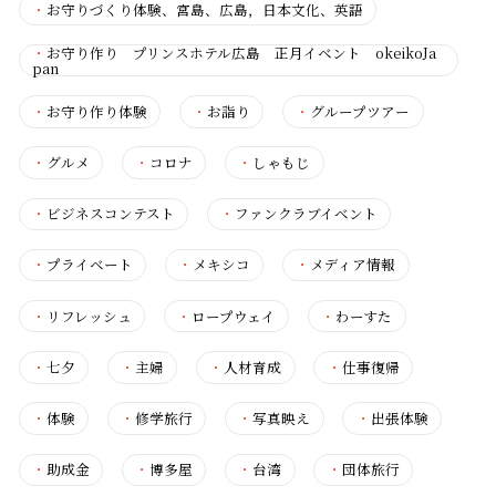
・
お守りづくり体験、宮島、広島，日本文化、英語
・
お守り作り プリンスホテル広島 正月イベント okeikoJa
pan
・
お守り作り体験
・
お詣り
・
グループツアー
・
グルメ
・
コロナ
・
しゃもじ
・
ビジネスコンテスト
・
ファンクラブイベント
・
プライベート
・
メキシコ
・
メディア情報
・
リフレッシュ
・
ロープウェイ
・
わーすた
・
七夕
・
主婦
・
人材育成
・
仕事復帰
・
体験
・
修学旅行
・
写真映え
・
出張体験
・
助成金
・
博多屋
・
台湾
・
団体旅行