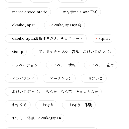
・
marco chocolaterie
・
miyajimaisland FAQ
・
okeiko Japan
・
okeikoJapan宮島
・
okeikoJapan宮島オリジナルチョコレート
・
viplist
・
vistlip
・
アンタッチャブル 宮島 おけいこジャパン
・
イノベーション
・
イベント情報
・
イベント旅行
・
インバウンド
・
オークション
・
おけいこ
・
おけいこジャパン もなか もな花 チョコもなか
・
おすすめ
・
お守り
・
お守り 体験
・
お守り 体験 okeikoJapan