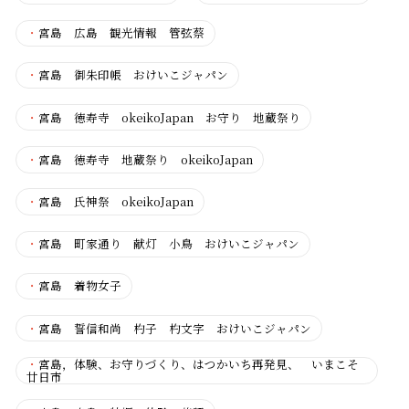
・
宮島 広島 観光情報 管弦蔡
・
宮島 御朱印帳 おけいこジャパン
・
宮島 徳寿寺 okeikoJapan お守り 地蔵祭り
・
宮島 徳寿寺 地蔵祭り okeikoJapan
・
宮島 氏神祭 okeikoJapan
・
宮島 町家通り 献灯 小鳥 おけいこジャパン
・
宮島 着物女子
・
宮島 誓信和尚 杓子 杓文字 おけいこジャパン
・
宮島，体験、お守りづくり、はつかいち再発見、 いまこそ
廿日市