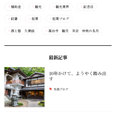
・
補助金
・
観光
・
観光業界
・
記念日
・
読書
・
起業
・
起業ブログ
・
酒と器 久保田
・
高台寺 観月 茶会 仲秋の名月
最新記事
10年かけて、ようやく踏み出
す
社長ブログ