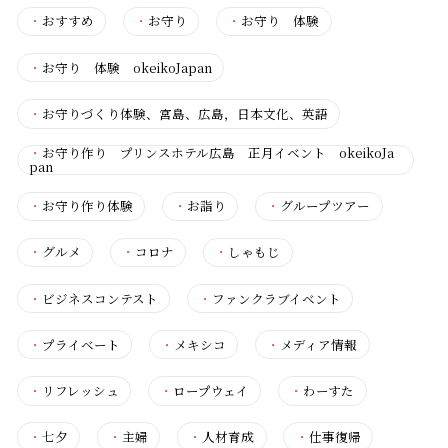
・
おすすめ
・
お守り
・
お守り 体験
・
お守り 体験 okeikoJapan
・
お守りづくり体験、宮島、広島，日本文化、英語
・
お守り作り プリンスホテル広島 正月イベント okeikoJa
pan
・
お守り作り体験
・
お詣り
・
グループツアー
・
グルメ
・
コロナ
・
しゃもじ
・
ビジネスコンテスト
・
ファンクラブイベント
・
プライベート
・
メキシコ
・
メディア情報
・
リフレッシュ
・
ロープウェイ
・
わーすた
・
七夕
・
主婦
・
人材育成
・
仕事復帰