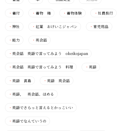
・
着付
・
着物 梅
・
着物体験
・
社員旅行
・
神社
・
紅葉 おけいこジャパン
・
育児用品
・
能力
・
英会話
・
英会話 英語で言ってみよう okeikojapan
・
英会話 英語で言ってみよう 料理
・
英語
・
英語 宮島
・
英語 英会話
・
英語， 英会話、ほめる
・
英語でさらっと言えるとかっこいい
・
英語でなんていうの