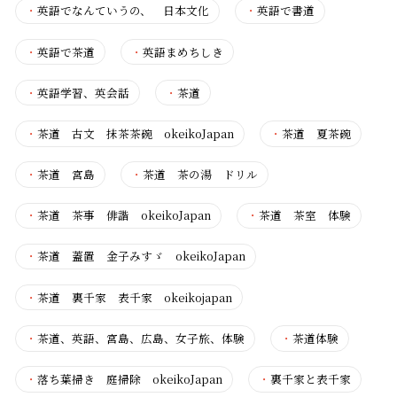
・
英語でなんていうの、 日本文化
・
英語で書道
・
英語で茶道
・
英語まめちしき
・
英語学習、英会話
・
茶道
・
茶道 古文 抹茶茶碗 okeikoJapan
・
茶道 夏茶碗
・
茶道 宮島
・
茶道 茶の湯 ドリル
・
茶道 茶事 俳諧 okeikoJapan
・
茶道 茶室 体験
・
茶道 蓋置 金子みすゞ okeikoJapan
・
茶道 裏千家 表千家 okeikojapan
・
茶道、英語、宮島、広島、女子旅、体験
・
茶道体験
・
落ち葉掃き 庭掃除 okeikoJapan
・
裏千家と表千家