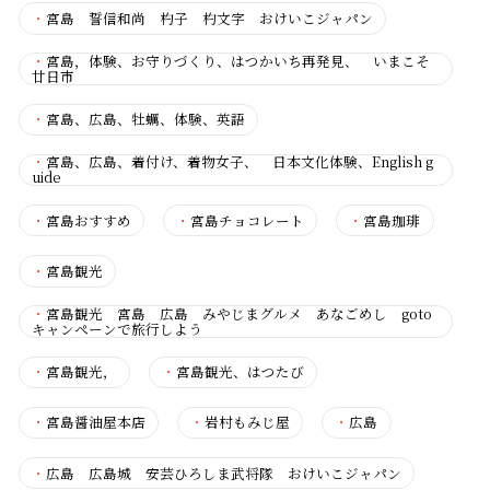
・
宮島 誓信和尚 杓子 杓文字 おけいこジャパン
・
宮島，体験、お守りづくり、はつかいち再発見、 いまこそ
廿日市
・
宮島、広島、牡蠣、体験、英語
・
宮島、広島、着付け、着物女子、 日本文化体験、English g
uide
・
宮島おすすめ
・
宮島チョコレート
・
宮島珈琲
・
宮島観光
・
宮島観光 宮島 広島 みやじまグルメ あなごめし goto
キャンペーンで旅行しよう
・
宮島観光，
・
宮島観光、はつたび
・
宮島醤油屋本店
・
岩村もみじ屋
・
広島
・
広島 広島城 安芸ひろしま武将隊 おけいこジャパン