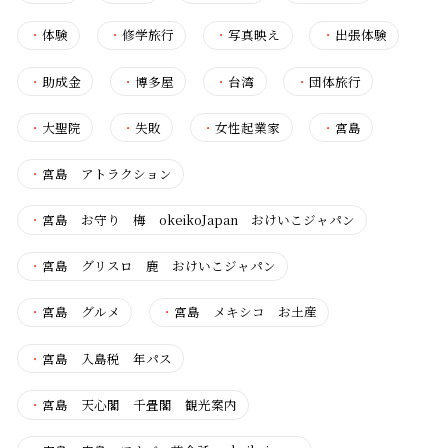
・
体験
・
修学旅行
・
写真映え
・
出張体験
・
助成金
・
博多屋
・
台湾
・
団体旅行
・
大聖院
・
失敗
・
女性起業家
・
宮島
・
宮島 アトラクション
・
宮島 お守り 梅 okeikoJapan おけいこジャパン
・
宮島 グリスロ 鹿 おけいこジャパン
・
宮島 グルメ
・
宮島 メキシコ お土産
・
宮島 入島税 年パス
・
宮島 天心閣 千畳閣 観光案内