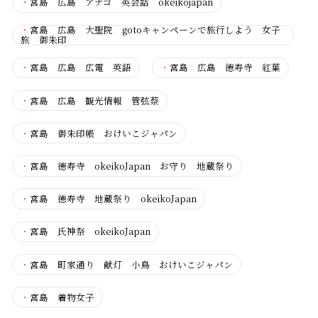
・
宮島 広島 アナゴ 英会話 okeikojapan
・
宮島 広島 大聖院 gotoキャンペーンで旅行しよう 女子
旅 御朱印
・
宮島 広島 広電 英語
・
宮島 広島 徳寿寺 紅葉
・
宮島 広島 観光情報 管弦蔡
・
宮島 御朱印帳 おけいこジャパン
・
宮島 徳寿寺 okeikoJapan お守り 地蔵祭り
・
宮島 徳寿寺 地蔵祭り okeikoJapan
・
宮島 氏神祭 okeikoJapan
・
宮島 町家通り 献灯 小鳥 おけいこジャパン
・
宮島 着物女子