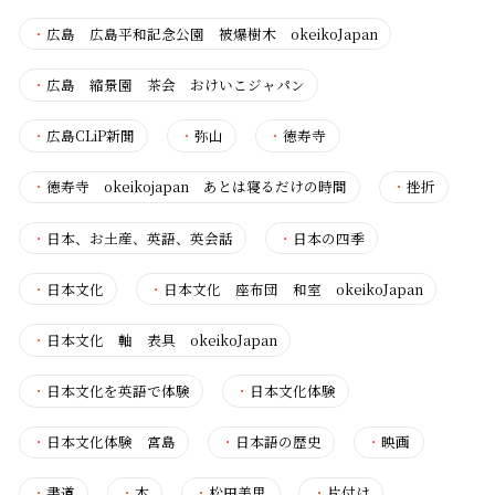
・
広島 広島平和記念公園 被爆樹木 okeikoJapan
・
広島 縮景園 茶会 おけいこジャパン
・
広島CLiP新聞
・
弥山
・
徳寿寺
・
徳寿寺 okeikojapan あとは寝るだけの時間
・
挫折
・
日本、お土産、英語、英会話
・
日本の四季
・
日本文化
・
日本文化 座布団 和室 okeikoJapan
・
日本文化 軸 表具 okeikoJapan
・
日本文化を英語で体験
・
日本文化体験
・
日本文化体験 宮島
・
日本語の歴史
・
映画
・
書道
・
本
・
松田美里
・
片付け