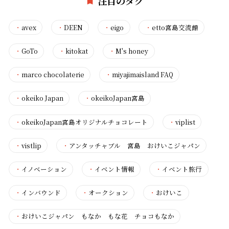
注目のタグ
・
avex
・
DEEN
・
eigo
・
etto宮島交流館
・
GoTo
・
kitokat
・
M's honey
・
marco chocolaterie
・
miyajimaisland FAQ
・
okeiko Japan
・
okeikoJapan宮島
・
okeikoJapan宮島オリジナルチョコレート
・
viplist
・
vistlip
・
アンタッチャブル 宮島 おけいこジャパン
・
イノベーション
・
イベント情報
・
イベント旅行
・
インバウンド
・
オークション
・
おけいこ
・
おけいこジャパン もなか もな花 チョコもなか