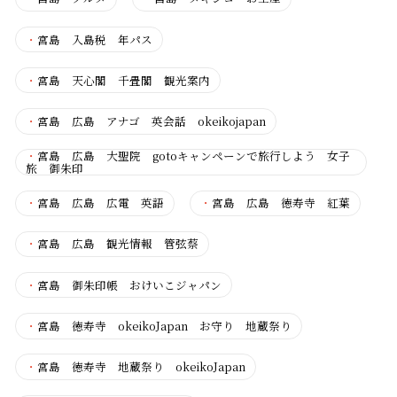
・
宮島 入島税 年パス
・
宮島 天心閣 千畳閣 観光案内
・
宮島 広島 アナゴ 英会話 okeikojapan
・
宮島 広島 大聖院 gotoキャンペーンで旅行しよう 女子
旅 御朱印
・
宮島 広島 広電 英語
・
宮島 広島 徳寿寺 紅葉
・
宮島 広島 観光情報 管弦蔡
・
宮島 御朱印帳 おけいこジャパン
・
宮島 徳寿寺 okeikoJapan お守り 地蔵祭り
・
宮島 徳寿寺 地蔵祭り okeikoJapan