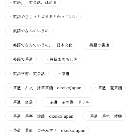
・
英語， 英会話、ほめる
・
英語でさらっと言えるとかっこいい
・
英語でなんていうの
・
英語でなんていうの、 日本文化
・
英語で書道
・
英語で茶道
・
英語まめちしき
・
英語学習、英会話
・
茶道
・
茶道 古文 抹茶茶碗 okeikoJapan
・
茶道 夏茶碗
・
茶道 宮島
・
茶道 茶の湯 ドリル
・
茶道 茶事 俳諧 okeikoJapan
・
茶道 茶室 体験
・
茶道 蓋置 金子みすゞ okeikoJapan