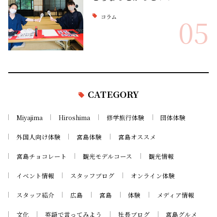
コラム
05
CATEGORY
Miyajima
Hiroshima
修学旅行体験
団体体験
外国人向け体験
宮島体験
宮島オススメ
宮島チョコレート
観光モデルコース
観光情報
イベント情報
スタッフブログ
オンライン体験
スタッフ紹介
広島
宮島
体験
メディア情報
文化
英語で言ってみよう
社長ブログ
宮島グルメ