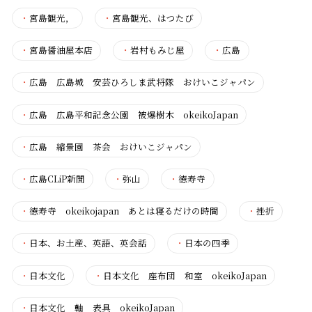
・
宮島観光，
・
宮島観光、はつたび
・
宮島醤油屋本店
・
岩村もみじ屋
・
広島
・
広島 広島城 安芸ひろしま武将隊 おけいこジャパン
・
広島 広島平和記念公園 被爆樹木 okeikoJapan
・
広島 縮景園 茶会 おけいこジャパン
・
広島CLiP新聞
・
弥山
・
徳寿寺
・
徳寿寺 okeikojapan あとは寝るだけの時間
・
挫折
・
日本、お土産、英語、英会話
・
日本の四季
・
日本文化
・
日本文化 座布団 和室 okeikoJapan
・
日本文化 軸 表具 okeikoJapan