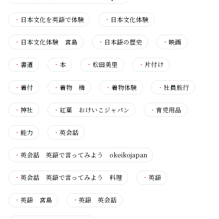
・
日本文化を英語で体験
・
日本文化体験
・
日本文化体験 宮島
・
日本語の歴史
・
映画
・
書道
・
本
・
松田美里
・
片付け
・
着付
・
着物 梅
・
着物体験
・
社員旅行
・
神社
・
紅葉 おけいこジャパン
・
育児用品
・
能力
・
英会話
・
英会話 英語で言ってみよう okeikojapan
・
英会話 英語で言ってみよう 料理
・
英語
・
英語 宮島
・
英語 英会話