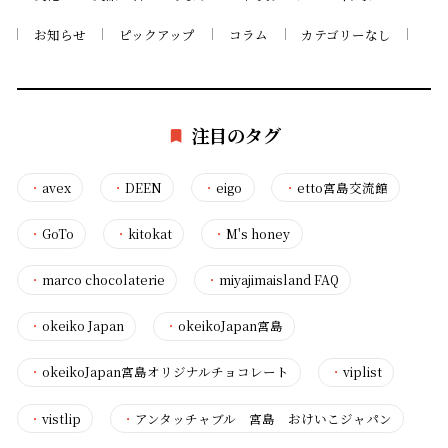
お知らせ
ピックアップ
コラム
カテゴリーなし
注目のタグ
・
avex
・
DEEN
・
eigo
・
etto宮島交流館
・
GoTo
・
kitokat
・
M's honey
・
marco chocolaterie
・
miyajimaisland FAQ
・
okeiko Japan
・
okeikoJapan宮島
・
okeikoJapan宮島オリジナルチョコレート
・
viplist
・
vistlip
・
アンタッチャブル 宮島 おけいこジャパン