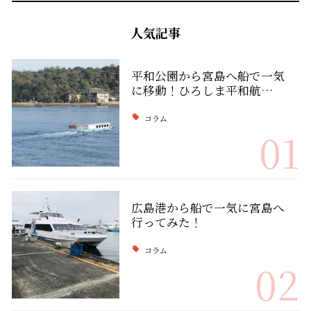
人気記事
平和公園から宮島へ船で一気
に移動！ひろしま平和航…
コラム
01
広島港から船で一気に宮島へ
行ってみた！
コラム
02