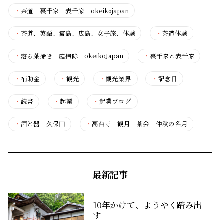
・
茶道 裏千家 表千家 okeikojapan
・
茶道、英語、宮島、広島、女子旅、体験
・
茶道体験
・
落ち葉掃き 庭掃除 okeikoJapan
・
裏千家と表千家
・
補助金
・
観光
・
観光業界
・
記念日
・
読書
・
起業
・
起業ブログ
・
酒と器 久保田
・
高台寺 観月 茶会 仲秋の名月
最新記事
10年かけて、ようやく踏み出
す