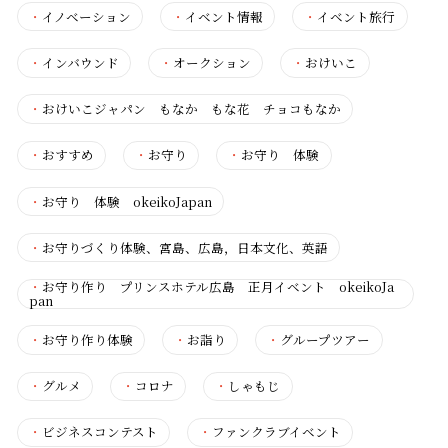
・
イノベーション
・
イベント情報
・
イベント旅行
・
インバウンド
・
オークション
・
おけいこ
・
おけいこジャパン もなか もな花 チョコもなか
・
おすすめ
・
お守り
・
お守り 体験
・
お守り 体験 okeikoJapan
・
お守りづくり体験、宮島、広島，日本文化、英語
・
お守り作り プリンスホテル広島 正月イベント okeikoJa
pan
・
お守り作り体験
・
お詣り
・
グループツアー
・
グルメ
・
コロナ
・
しゃもじ
・
ビジネスコンテスト
・
ファンクラブイベント