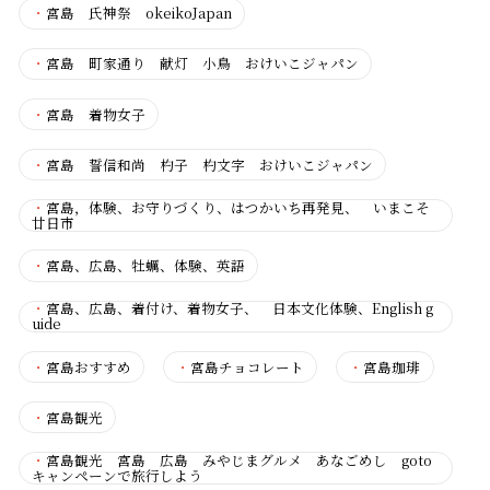
・
宮島 氏神祭 okeikoJapan
・
宮島 町家通り 献灯 小鳥 おけいこジャパン
・
宮島 着物女子
・
宮島 誓信和尚 杓子 杓文字 おけいこジャパン
・
宮島，体験、お守りづくり、はつかいち再発見、 いまこそ
廿日市
・
宮島、広島、牡蠣、体験、英語
・
宮島、広島、着付け、着物女子、 日本文化体験、English g
uide
・
宮島おすすめ
・
宮島チョコレート
・
宮島珈琲
・
宮島観光
・
宮島観光 宮島 広島 みやじまグルメ あなごめし goto
キャンペーンで旅行しよう