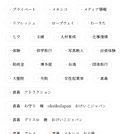
・
プライベート
・
メキシコ
・
メディア情報
・
リフレッシュ
・
ロープウェイ
・
わーすた
・
七夕
・
主婦
・
人材育成
・
仕事復帰
・
体験
・
修学旅行
・
写真映え
・
出張体験
・
助成金
・
博多屋
・
台湾
・
団体旅行
・
大聖院
・
失敗
・
女性起業家
・
宮島
・
宮島 アトラクション
・
宮島 お守り 梅 okeikoJapan おけいこジャパン
・
宮島 グリスロ 鹿 おけいこジャパン
・
宮島 グルメ
・
宮島 メキシコ お土産