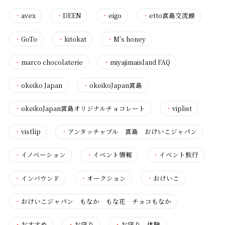
・
avex
・
DEEN
・
eigo
・
etto宮島交流館
・
GoTo
・
kitokat
・
M's honey
・
marco chocolaterie
・
miyajimaisland FAQ
・
okeiko Japan
・
okeikoJapan宮島
・
okeikoJapan宮島オリジナルチョコレート
・
viplist
・
vistlip
・
アンタッチャブル 宮島 おけいこジャパン
・
イノベーション
・
イベント情報
・
イベント旅行
・
インバウンド
・
オークション
・
おけいこ
・
おけいこジャパン もなか もな花 チョコもなか
・
おすすめ
・
お守り
・
お守り 体験