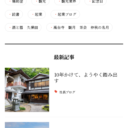
・
補助金
・
観光
・
観光業界
・
記念日
・
読書
・
起業
・
起業ブログ
・
酒と器 久保田
・
高台寺 観月 茶会 仲秋の名月
最新記事
10年かけて、ようやく踏み出
す
社長ブログ