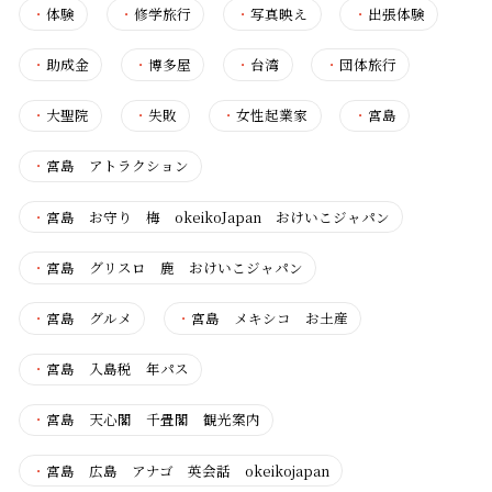
・
体験
・
修学旅行
・
写真映え
・
出張体験
・
助成金
・
博多屋
・
台湾
・
団体旅行
・
大聖院
・
失敗
・
女性起業家
・
宮島
・
宮島 アトラクション
・
宮島 お守り 梅 okeikoJapan おけいこジャパン
・
宮島 グリスロ 鹿 おけいこジャパン
・
宮島 グルメ
・
宮島 メキシコ お土産
・
宮島 入島税 年パス
・
宮島 天心閣 千畳閣 観光案内
・
宮島 広島 アナゴ 英会話 okeikojapan