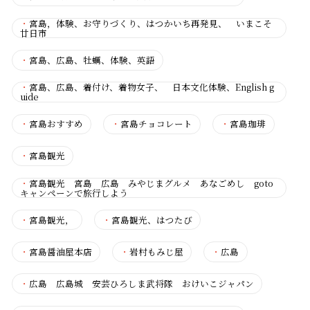
・
宮島，体験、お守りづくり、はつかいち再発見、 いまこそ
廿日市
・
宮島、広島、牡蠣、体験、英語
・
宮島、広島、着付け、着物女子、 日本文化体験、English g
uide
・
宮島おすすめ
・
宮島チョコレート
・
宮島珈琲
・
宮島観光
・
宮島観光 宮島 広島 みやじまグルメ あなごめし goto
キャンペーンで旅行しよう
・
宮島観光，
・
宮島観光、はつたび
・
宮島醤油屋本店
・
岩村もみじ屋
・
広島
・
広島 広島城 安芸ひろしま武将隊 おけいこジャパン