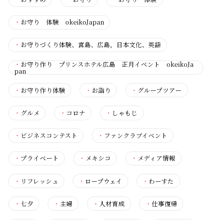
・
お守り 体験 okeikoJapan
・
お守りづくり体験、宮島、広島，日本文化、英語
・
お守り作り プリンスホテル広島 正月イベント okeikoJa
pan
・
お守り作り体験
・
お詣り
・
グループツアー
・
グルメ
・
コロナ
・
しゃもじ
・
ビジネスコンテスト
・
ファンクラブイベント
・
プライベート
・
メキシコ
・
メディア情報
・
リフレッシュ
・
ロープウェイ
・
わーすた
・
七夕
・
主婦
・
人材育成
・
仕事復帰