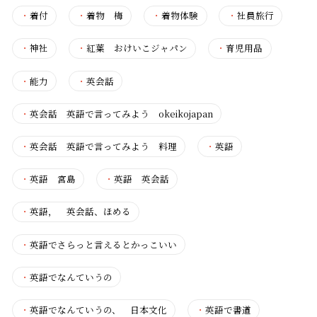
・
着付
・
着物 梅
・
着物体験
・
社員旅行
・
神社
・
紅葉 おけいこジャパン
・
育児用品
・
能力
・
英会話
・
英会話 英語で言ってみよう okeikojapan
・
英会話 英語で言ってみよう 料理
・
英語
・
英語 宮島
・
英語 英会話
・
英語， 英会話、ほめる
・
英語でさらっと言えるとかっこいい
・
英語でなんていうの
・
英語でなんていうの、 日本文化
・
英語で書道