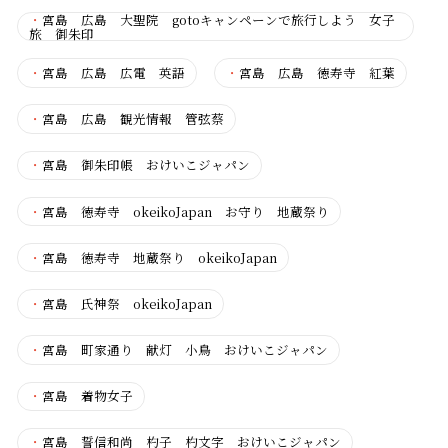
・
宮島 広島 大聖院 gotoキャンペーンで旅行しよう 女子
旅 御朱印
・
宮島 広島 広電 英語
・
宮島 広島 徳寿寺 紅葉
・
宮島 広島 観光情報 管弦蔡
・
宮島 御朱印帳 おけいこジャパン
・
宮島 徳寿寺 okeikoJapan お守り 地蔵祭り
・
宮島 徳寿寺 地蔵祭り okeikoJapan
・
宮島 氏神祭 okeikoJapan
・
宮島 町家通り 献灯 小鳥 おけいこジャパン
・
宮島 着物女子
・
宮島 誓信和尚 杓子 杓文字 おけいこジャパン