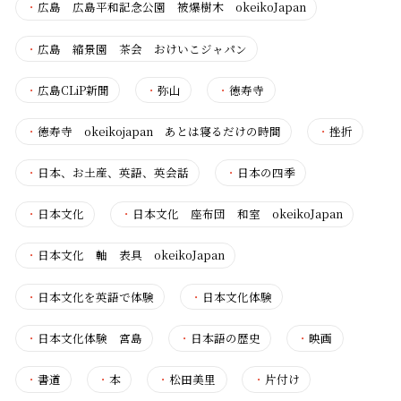
・
広島 広島平和記念公園 被爆樹木 okeikoJapan
・
広島 縮景園 茶会 おけいこジャパン
・
広島CLiP新聞
・
弥山
・
徳寿寺
・
徳寿寺 okeikojapan あとは寝るだけの時間
・
挫折
・
日本、お土産、英語、英会話
・
日本の四季
・
日本文化
・
日本文化 座布団 和室 okeikoJapan
・
日本文化 軸 表具 okeikoJapan
・
日本文化を英語で体験
・
日本文化体験
・
日本文化体験 宮島
・
日本語の歴史
・
映画
・
書道
・
本
・
松田美里
・
片付け