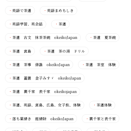
・
英語で茶道
・
英語まめちしき
・
英語学習、英会話
・
茶道
・
茶道 古文 抹茶茶碗 okeikoJapan
・
茶道 夏茶碗
・
茶道 宮島
・
茶道 茶の湯 ドリル
・
茶道 茶事 俳諧 okeikoJapan
・
茶道 茶室 体験
・
茶道 蓋置 金子みすゞ okeikoJapan
・
茶道 裏千家 表千家 okeikojapan
・
茶道、英語、宮島、広島、女子旅、体験
・
茶道体験
・
落ち葉掃き 庭掃除 okeikoJapan
・
裏千家と表千家